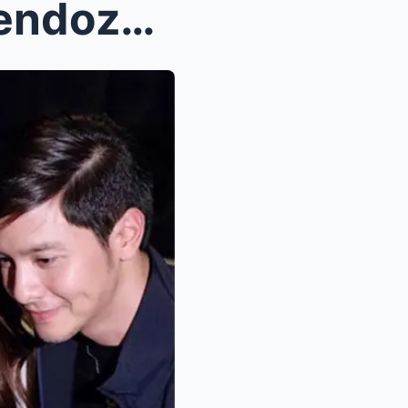
Alden Richards at Maine Mendoza, nakahanap ng bago...