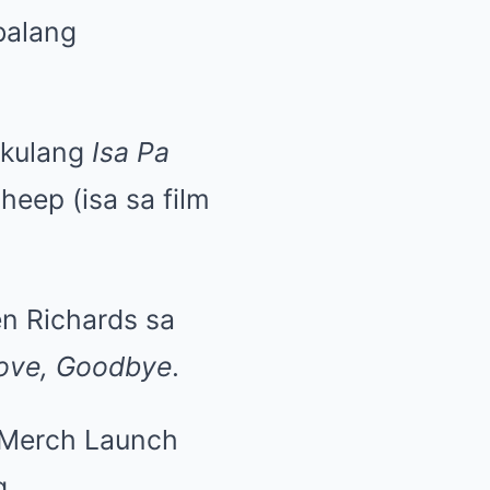
balang
ikulang
Isa Pa
Sheep (isa sa film
en Richards sa
Love, Goodbye
.
 Merch Launch
g.