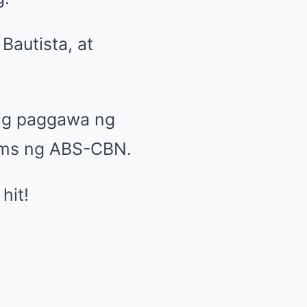
Bautista, at
ng paggawa ng
arms ng ABS-CBN.
hit!