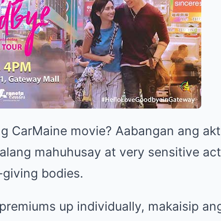
g CarMaine movie? Aabangan ang aktin
alang mahuhusay at very sensitive act
giving bodies.
r premiums up individually, makaisip a