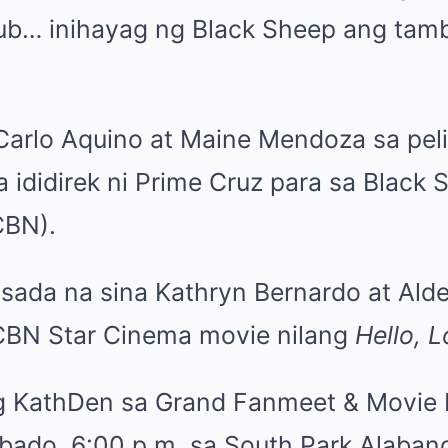
ub… inihayag ng Black Sheep ang tam
Carlo Aquino at Maine Mendoza sa pel
a ididirek ni Prime Cruz para sa Black 
CBN).
tsada na sina Kathryn Bernardo at Ald
BN Star Cinema movie nilang
Hello, 
g KathDen sa Grand Fanmeet & Movie
bado, 6:00 p.m. sa South Park Alaban