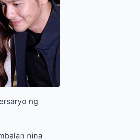
ersaryo ng
mbalan nina