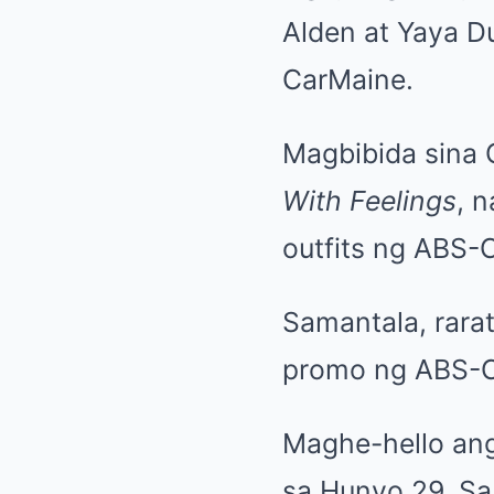
Alden at Yaya D
CarMaine.
Magbibida sina 
With Feelings
, n
outfits ng ABS-
Samantala, rara
promo ng ABS-C
Maghe-hello an
sa Hunyo 29, Sa