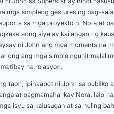
ni John sa Superstar ay hindi nasusu
sa mga simpleng gestures ng pag-aal
suporta sa mga proyekto ni Nora at p
gkakataong siya ay kailangan ng kaus
laysay ni John ang mga moments na m
aanong ang mga simple ngunit malalim
matibay na relasyon.
g taon, ipinaabot ni John sa publiko
anga at pagmamahal kay Nora, lalo n
ga isyu sa kalusugan at sa huling ba