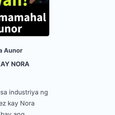
a Aunor
KAY NORA
sa industriya ng
ez kay Nora
ibay ang