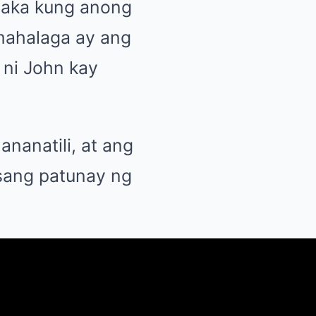
taka kung anong
 mahalaga ay ang
 ni John kay
nanatili, at ang
sang patunay ng