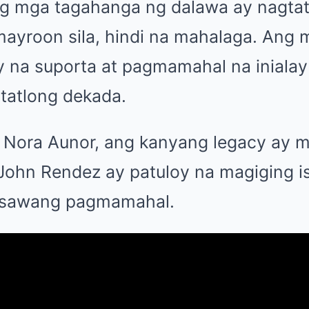
ang mga tagahanga ng dalawa ay nagta
 mayroon sila, hindi na mahalaga. Ang
 na suporta at pagmamahal na inialay
 tatlong dekada.
 Nora Aunor, ang kanyang legacy ay ma
ohn Rendez ay patuloy na magiging i
g sawang pagmamahal.