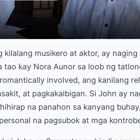
g kilalang musikero at aktor, ay naging
a tao kay Nora Aunor sa loob ng tatlon
romantically involved, ang kanilang r
sakit, at pagkakaibigan. Si John ay na
ihirap na panahon sa kanyang buhay,
personal na pagsubok at mga kontrobe