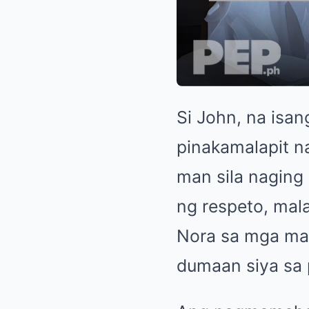
Si John, na isan
pinakamalapit n
man sila naging 
ng respeto, mala
Nora sa mga mah
dumaan siya sa 