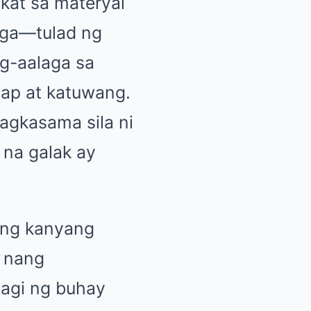
kat sa materyal
aga—tulad ng
ag-aalaga sa
ap at katuwang.
agkasama sila ni
 na galak ay
 ang kanyang
a nang
hagi ng buhay