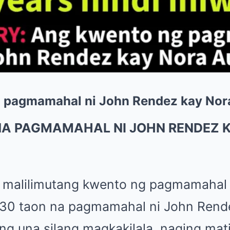
a pagmamahal ni John Rendez kay Nor
NA PAGMAMAHAL NI JOHN RENDEZ 
i malilimutang kwento ng pagmamahal 
 30 taon na pagmamahal ni John Rend
ng una silang magkakilala, naging mat