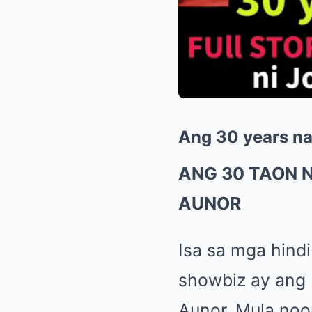
Ang 30 years n
ANG 30 TAON 
AUNOR
Isa sa mga hind
showbiz ay ang
Aunor. Mula noo