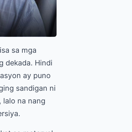
 isa sa mga
g dekada. Hindi
elasyon ay puno
ging sandigan ni
 lalo na nang
rsiya.