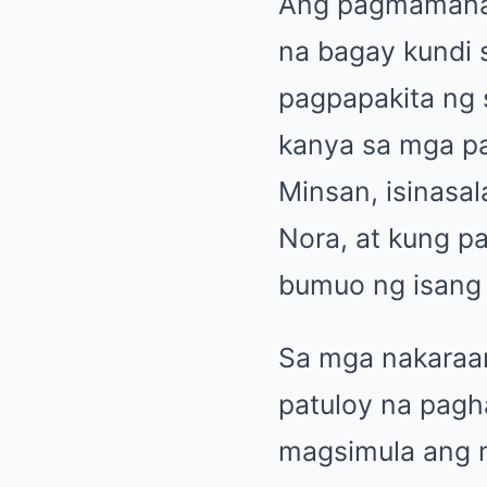
Ang pagmamahal 
na bagay kundi 
pagpapakita ng 
kanya sa mga pa
Minsan, isinasa
Nora, at kung p
bumuo ng isang 
Sa mga nakaraan
patuloy na pagh
magsimula ang m