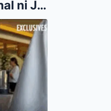
Ang 30 years na pagmamahal ni John Rendez kay Nora...