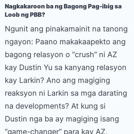
Nagkakaroon ba ng Bagong Pag-ibig sa
Loob ng PBB?
Ngunit ang pinakamainit na tanong
ngayon: Paano makakaapekto ang
bagong relasyon o “crush” ni AZ
kay Dustin Yu sa kanyang relasyon
kay Larkin? Ano ang magiging
reaksyon ni Larkin sa mga darating
na developments? At kung si
Dustin nga ba ay magiging isang
“game-changer” para kay AZ,