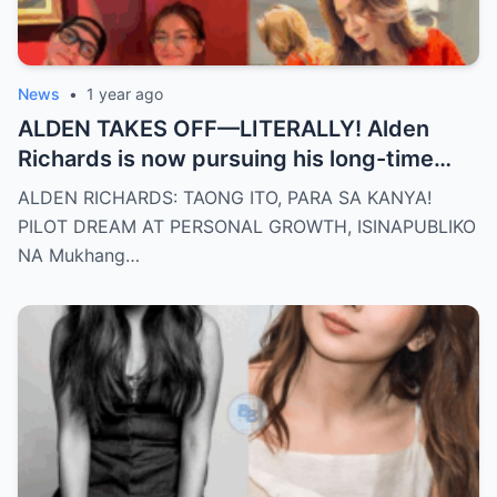
News
•
1 year ago
ALDEN TAKES OFF—LITERALLY! Alden
Richards is now pursuing his long-time
dream of becoming a PILOT! But wait,
ALDEN RICHARDS: TAONG ITO, PARA SA KANYA!
there’s more
PILOT DREAM AT PERSONAL GROWTH, ISINAPUBLIKO
NA Mukhang…