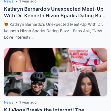
News
•
1 year ago
Kathryn Bernardo’s Unexpected Meet-Up
With Dr. Kenneth Hizon Sparks Dating Buzz
—Fans Ask, “New Love Interest? Is She
Kathryn Bernardo’s Unexpected Meet-Up With Dr.
Moving On?!
Kenneth Hizon Sparks Dating Buzz—Fans Ask, “New
Love Interest?…
News
•
1 year ago
KJ Vlogs Breaks the Internet! The