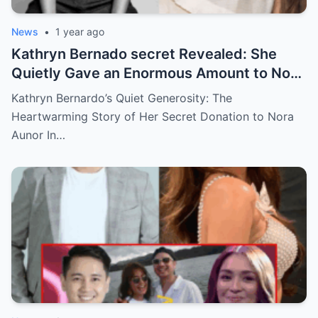
News
•
1 year ago
Kathryn Bernado secret Revealed: She
Quietly Gave an Enormous Amount to Nora
Aunor—The Reason Behind It Will Break
Kathryn Bernardo’s Quiet Generosity: The
Your Heart!
Heartwarming Story of Her Secret Donation to Nora
Aunor In…