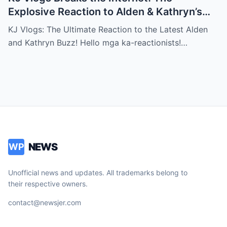
Explosive Reaction to Alden & Kathryn’s
Kilig-Filled Hand-Holding Moments You
KJ Vlogs: The Ultimate Reaction to the Latest Alden
Can’t Miss!
and Kathryn Buzz! Hello mga ka-reactionists!…
NEWS
WP
Unofficial news and updates. All trademarks belong to
their respective owners.
contact@newsjer.com