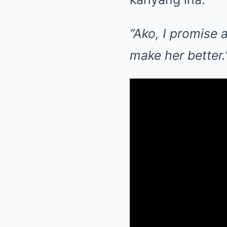
“Ako, I promise a
make her better.