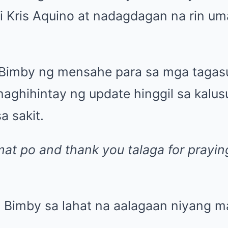
i Kris Aquino at nadagdagan na rin um
 Bimby ng mensahe para sa mga tagas
aghihintay ng update hinggil sa kalus
a sakit.
at po and thank you talaga for prayin
ni Bimby sa lahat na aalagaan niyang m