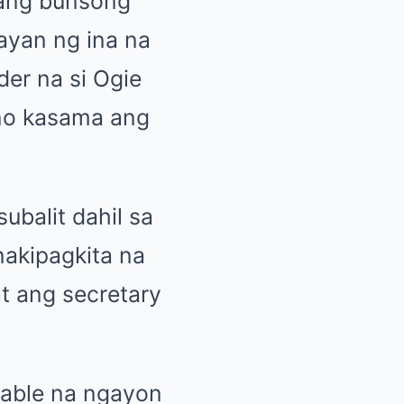
 ang bunsong
ayan ng ina na
er na si Ogie
ino kasama ang
ubalit dahil sa
nakipagkita na
t ang secretary
table na ngayon