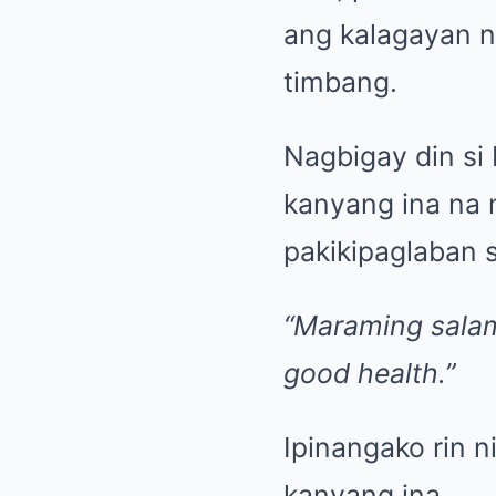
ang kalagayan n
timbang.
Nagbigay din si
kanyang ina na n
pakikipaglaban s
“Maraming salam
good health.”
Ipinangako rin 
kanyang ina.