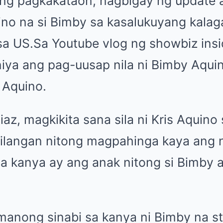
ng pagkakataon, nagbigay ng update
uino na si Bimby sa kasalukuyang kalag
 US.Sa Youtube vlog ng showbiz insid
t niya ang pag-uusap nila ni Bimby Aqu
s Aquino.
az, magkikita sana sila ni Kris Aquino s
ailangan nitong magpahinga kaya ang 
 kanya ay ang anak nitong si Bimby a
umanong sinabi sa kanya ni Bimby na s