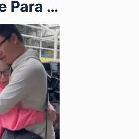
Bimby Aquino May Mensahe Para Sa Mga Tagahanga Ng ...