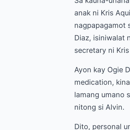
Sa kauna-unaha
anak ni Kris Aq
nagpapagamot sa
Diaz, isiniwala
secretary ni Kri
Ayon kay Ogie Di
medication, kin
lamang umano sa
nitong si Alvin.
Dito, personal 