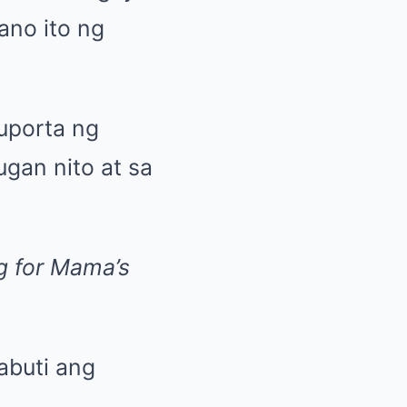
ano ito ng
uporta ng
ugan nito at sa
g for Mama’s
abuti ang