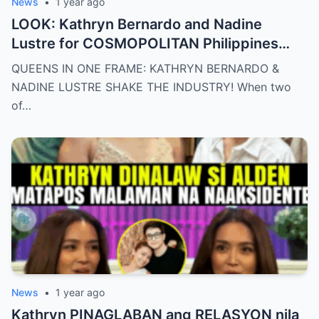
News
•
1 year ago
LOOK: Kathryn Bernardo and Nadine
Lustre for COSMOPOLITAN Philippines
May 2025 issue.
QUEENS IN ONE FRAME: KATHRYN BERNARDO &
NADINE LUSTRE SHAKE THE INDUSTRY! When two
of…
News
•
1 year ago
Kathryn PINAGLABAN ang RELASYON nila