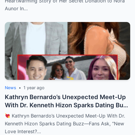
Heartwarming Story of Her Secret Donation to Nora
Aunor In…
News
•
1 year ago
Kathryn Bernardo’s Unexpected Meet-Up
With Dr. Kenneth Hizon Sparks Dating Buzz
—Fans Ask, “New Love Interest? Is She
Kathryn Bernardo’s Unexpected Meet-Up With Dr.
Moving On?!
Kenneth Hizon Sparks Dating Buzz—Fans Ask, “New
Love Interest?…