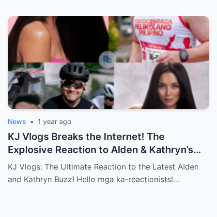
News
•
1 year ago
KJ Vlogs Breaks the Internet! The
Explosive Reaction to Alden & Kathryn’s
Kilig-Filled Hand-Holding Moments You
KJ Vlogs: The Ultimate Reaction to the Latest Alden
Can’t Miss!
and Kathryn Buzz! Hello mga ka-reactionists!…