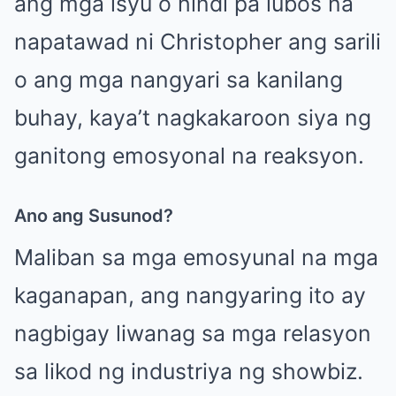
ang mga isyu o hindi pa lubos na
napatawad ni Christopher ang sarili
o ang mga nangyari sa kanilang
buhay, kaya’t nagkakaroon siya ng
ganitong emosyonal na reaksyon.
Ano ang Susunod?
Maliban sa mga emosyunal na mga
kaganapan, ang nangyaring ito ay
nagbigay liwanag sa mga relasyon
sa likod ng industriya ng showbiz.