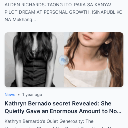
dream of becoming a PILOT! But wait,
ALDEN RICHARDS: TAONG ITO, PARA SA KANYA!
there’s more
PILOT DREAM AT PERSONAL GROWTH, ISINAPUBLIKO
NA Mukhang…
News
•
1 year ago
Kathryn Bernado secret Revealed: She
Quietly Gave an Enormous Amount to Nora
Aunor—The Reason Behind It Will Break
Kathryn Bernardo’s Quiet Generosity: The
Your Heart!