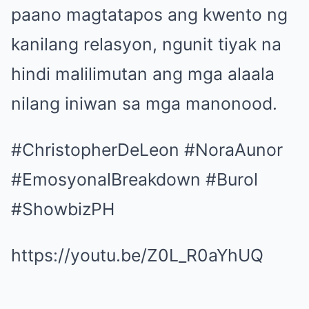
paano magtatapos ang kwento ng
kanilang relasyon, ngunit tiyak na
hindi malilimutan ang mga alaala
nilang iniwan sa mga manonood.
#ChristopherDeLeon #NoraAunor
#EmosyonalBreakdown #Burol
#ShowbizPH
https://youtu.be/Z0L_R0aYhUQ