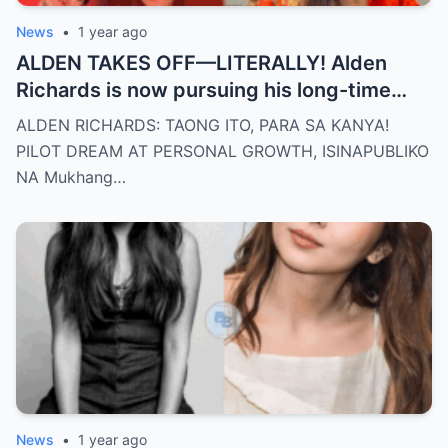
News
•
1 year ago
ALDEN TAKES OFF—LITERALLY! Alden
Richards is now pursuing his long-time
dream of becoming a PILOT! But wait,
ALDEN RICHARDS: TAONG ITO, PARA SA KANYA!
there’s more
PILOT DREAM AT PERSONAL GROWTH, ISINAPUBLIKO
NA Mukhang…
News
•
1 year ago