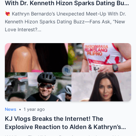
With Dr. Kenneth Hizon Sparks Dating Buzz
—Fans Ask, “New Love Interest? Is She
Kathryn Bernardo’s Unexpected Meet-Up With Dr.
Moving On?!
Kenneth Hizon Sparks Dating Buzz—Fans Ask, “New
Love Interest?…
News
•
1 year ago
KJ Vlogs Breaks the Internet! The
Explosive Reaction to Alden & Kathryn’s
Kilig-Filled Hand-Holding Moments You