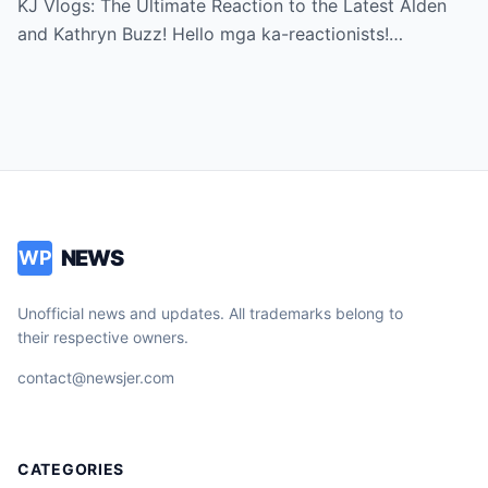
KJ Vlogs: The Ultimate Reaction to the Latest Alden
Can’t Miss!
and Kathryn Buzz! Hello mga ka-reactionists!…
NEWS
WP
Unofficial news and updates. All trademarks belong to
their respective owners.
contact@newsjer.com
CATEGORIES