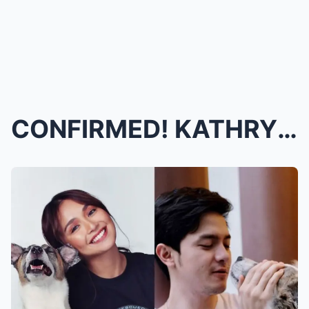
CONFIRMED! KATHRYN BERNARDO BILANG MARIMAR at ALDE...