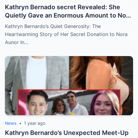
Kathryn Bernado secret Revealed: She
Quietly Gave an Enormous Amount to Nora
Aunor—The Reason Behind It Will Break
Kathryn Bernardo’s Quiet Generosity: The
Your Heart!
Heartwarming Story of Her Secret Donation to Nora
Aunor In…
News
•
1 year ago
Kathryn Bernardo’s Unexpected Meet-Up