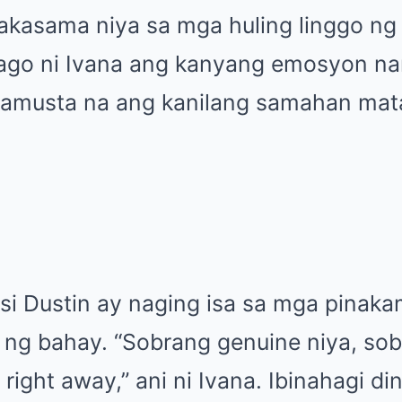
kasama niya sa mga huling linggo ng s
tago ni Ivana ang kanyang emosyon na
kamusta na ang kanilang samahan mat
si Dustin ay naging isa sa mga pinaka
 ng bahay. “Sobrang genuine niya, sob
 right away,” ani ni Ivana. Ibinahagi di