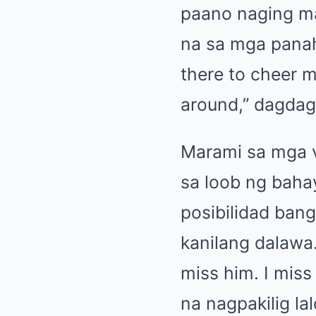
paano naging mal
na sa mga pana
there to cheer m
around,” dagdag
Marami sa mga vi
sa loob ng baha
posibilidad ban
kanilang dalawa.
miss him. I miss
na nagpakilig la