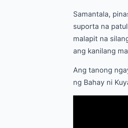
Samantala, pin
suporta na patu
malapit na sila
ang kanilang ma
Ang tanong ngay
ng Bahay ni Ku