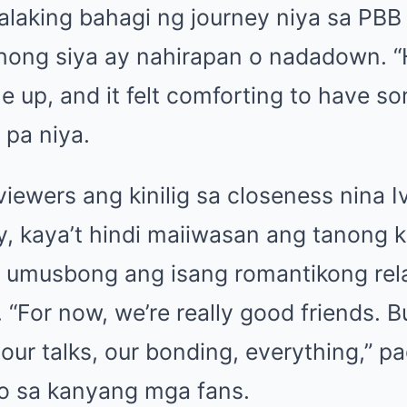
aking bahagi ng journey niya sa PBB s
hong siya ay nahirapan o nadadown. 
e up, and it felt comforting to have s
 pa niya.
ewers ang kinilig sa closeness nina I
y, kaya’t hindi maiiwasan ang tanong
g umusbong ang isang romantikong rel
 “For now, we’re really good friends. Bu
 our talks, our bonding, everything,” p
lo sa kanyang mga fans.