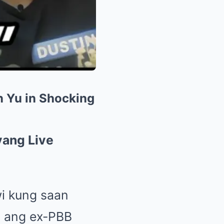
n Yu in Shocking
yang Live
wi kung saan
, ang ex-PBB