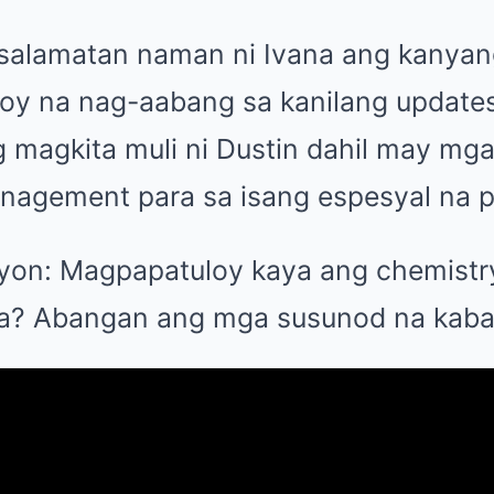
asalamatan naman ni Ivana ang kanya
loy na nag-aabang sa kanilang updates
ng magkita muli ni Dustin dahil may m
nagement para sa isang espesyal na p
on: Magpapatuloy kaya ang chemistry 
ya? Abangan ang mga susunod na kaba