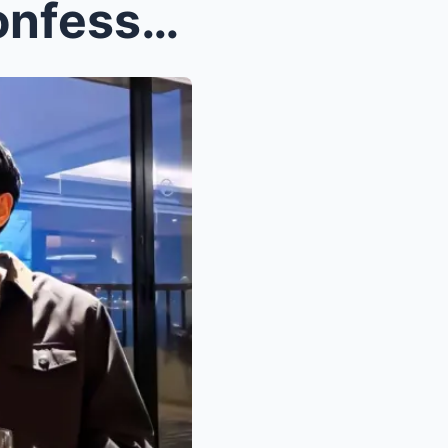
“I Miss Him!” Ivana Alawi Confesses Feelings for D...