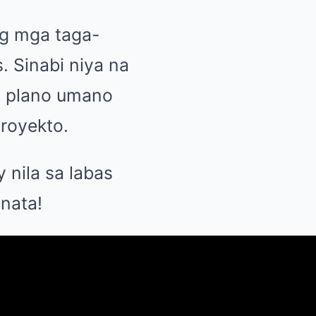
ng mga taga-
. Sinabi niya na
ga plano umano
royekto.
nila sa labas
nata!