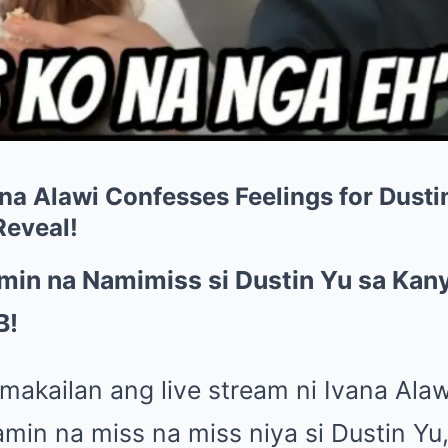
ana Alawi Confesses Feelings for Dusti
Reveal!
amin na Namimiss si Dustin Yu sa Kan
B!
makailan ang live stream ni Ivana Ala
amin na miss na miss niya si Dustin Yu