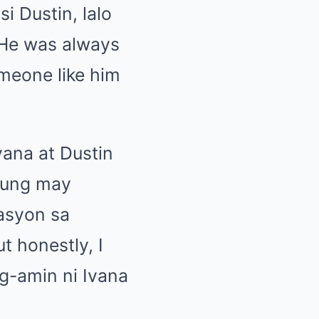
i Dustin, lalo
“He was always
omeone like him
vana at Dustin
 kung may
asyon sa
t honestly, I
ag-amin ni Ivana