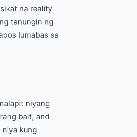
ikat na reality
ng tanungin ng
apos lumabas sa
malapit niyang
rang bait, and
n niya kung