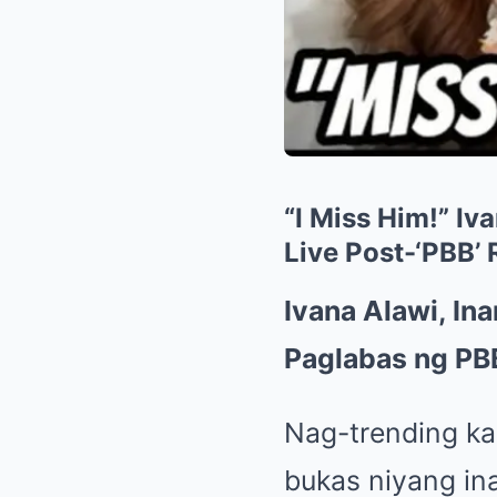
“I Miss Him!” Iv
Live Post-‘PBB’ 
Ivana Alawi, In
Paglabas ng PB
Nag-trending ka
bukas niyang in