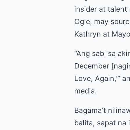
insider at talen
Ogie, may sourc
Kathryn at Mayor
“Ang sabi sa aki
December [naging
Love, Again,’” 
media.
Bagama’t nilina
balita, sapat na