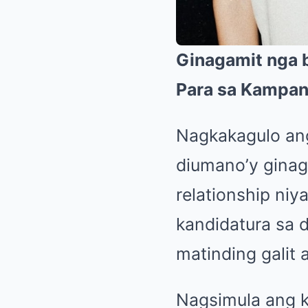
Ginagamit nga 
Para sa Kampan
Nagkakagulo ang
diumano’y ginag
relationship ni
kandidatura sa d
matinding galit
Nagsimula ang k