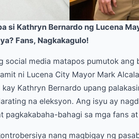
ba si Kathryn Bernardo ng Lucena Ma
ya? Fans, Nagkakagulo!
 social media matapos pumutok ang b
amit ni Lucena City Mayor Mark Alcal
ya kay Kathryn Bernardo upang palakas
arating na eleksyon. Ang isyu ay nagd
 at pagkakabaha-bahagi sa mga fans at
ontrobersiya nang magbigay ng pasab