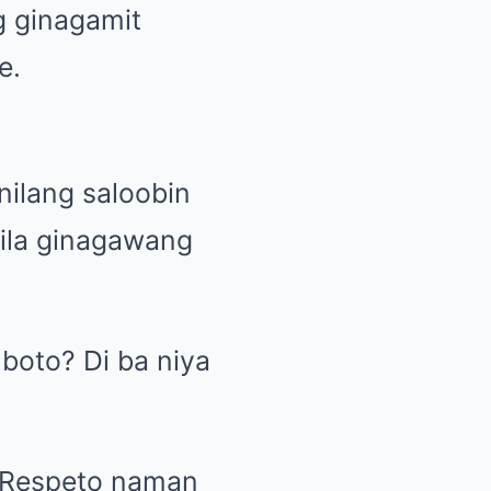
g ginagamit
e.
nilang saloobin
tila ginagawang
 boto? Di ba niya
! Respeto naman