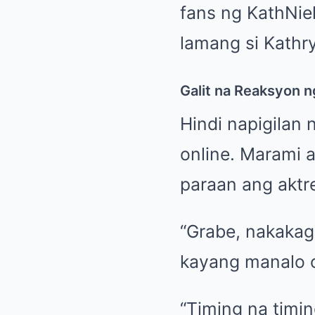
fans ng KathNie
lamang si Kathry
Galit na Reaksyon n
Hindi napigilan 
online. Marami a
paraan ang aktr
“Grabe, nakakaga
kayang manalo o
“Timing na timi