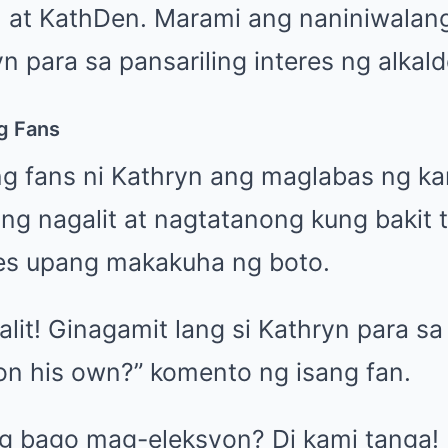
l at KathDen. Marami ang naniniwalan
n para sa pansariling interes ng alkald
g Fans
ng fans ni Kathryn ang maglabas ng ka
ng nagalit at nagtatanong kung bakit 
es upang makakuha ng boto.
lit! Ginagamit lang si Kathryn para sa
n his own?” komento ng isang fan.
ng bago mag-eleksyon? Di kami tanga