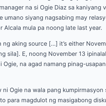
t manager na si Ogie Diaz sa kaniyang 
e umano siyang nagsabing may relasy
 Alcala mula pa noong late last year.
n ng aking source […] it’s either Novem
 sila]. E, noong November 13 ipinalab
ani Ogie, na agad namang pinag-usapan 
w ni Ogie na wala pang kumpirmasyon 
 ito para magdulot ng masigabong disk