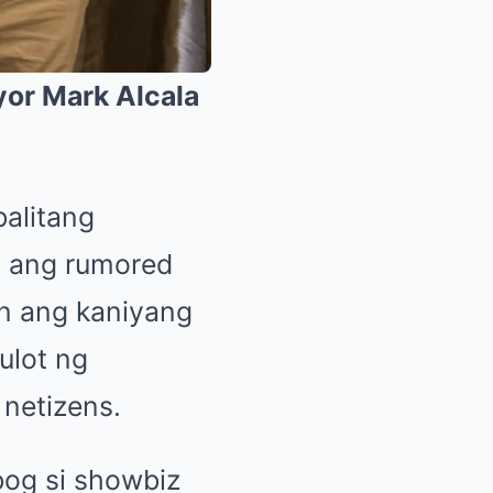
yor Mark Alcala
alitang
a ang rumored
in ang kaniyang
ulot ng
 netizens.
og si showbiz