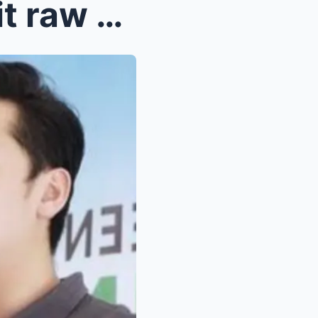
Kathryn Bernardo ginagamit raw ni Mark Alcala para...