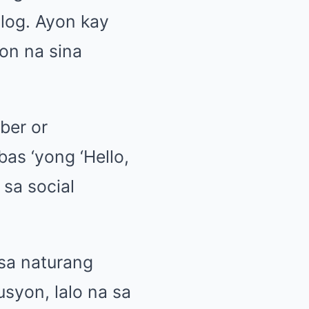
vlog. Ayon kay
on na sina
ber or
as ‘yong ‘Hello,
sa social
sa naturang
usyon, lalo na sa