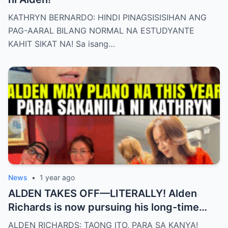
KATHRYN BERNARDO: HINDI PINAGSISISIHAN ANG
PAG-AARAL BILANG NORMAL NA ESTUDYANTE
KAHIT SIKAT NA! Sa isang…
News
•
1 year ago
ALDEN TAKES OFF—LITERALLY! Alden
Richards is now pursuing his long-time
dream of becoming a PILOT! But wait,
ALDEN RICHARDS: TAONG ITO, PARA SA KANYA!