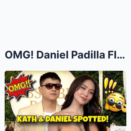
OMG! Daniel Padilla FINALLY Says He Still Loves Ka...