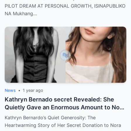
there’s more
PILOT DREAM AT PERSONAL GROWTH, ISINAPUBLIKO
NA Mukhang…
News
•
1 year ago
Kathryn Bernado secret Revealed: She
Quietly Gave an Enormous Amount to Nora
Aunor—The Reason Behind It Will Break
Kathryn Bernardo’s Quiet Generosity: The
Your Heart!
Heartwarming Story of Her Secret Donation to Nora