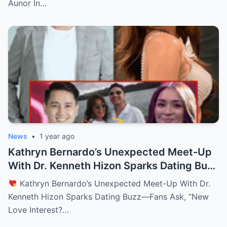
Aunor In…
News
•
1 year ago
Kathryn Bernardo’s Unexpected Meet-Up
With Dr. Kenneth Hizon Sparks Dating Buzz
—Fans Ask, “New Love Interest? Is She
Kathryn Bernardo’s Unexpected Meet-Up With Dr.
Moving On?!
Kenneth Hizon Sparks Dating Buzz—Fans Ask, “New
Love Interest?…