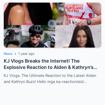
News
•
1 year ago
KJ Vlogs Breaks the Internet! The
Explosive Reaction to Alden & Kathryn’s
Kilig-Filled Hand-Holding Moments You
KJ Vlogs: The Ultimate Reaction to the Latest Alden
Can’t Miss!
and Kathryn Buzz! Hello mga ka-reactionists!…