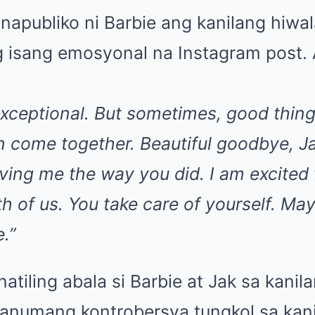
napubliko ni Barbie ang kanilang hiwa
isang emosyonal na Instagram post. 
xceptional. But sometimes, good things
n come together. Beautiful goodbye, J
ving me the way you did. I am excited 
h of us. You take care of yourself. May
.”
atiling abala si Barbie at Jak sa kani
 anumang kontrobersya tungkol sa kani