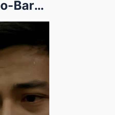
Sanya Lopez, sa Jak Roberto-Barbie Forteza breakup...