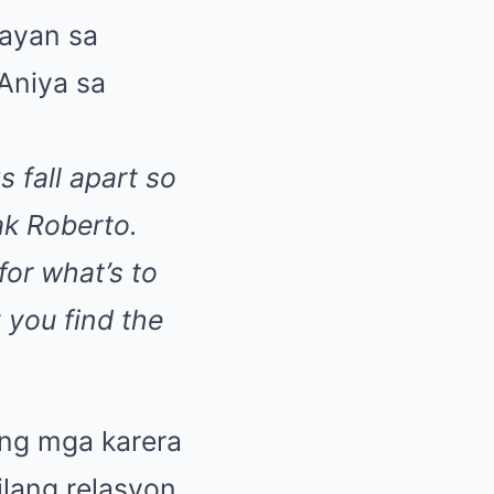
layan sa
Aniya sa
 fall apart so
ak Roberto.
for what’s to
 you find the
lang mga karera
lang relasyon.