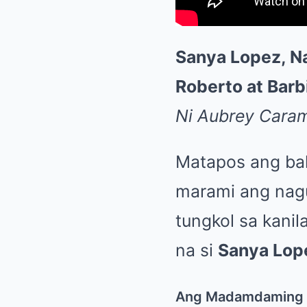
Sanya Lopez, N
Roberto at Barb
Ni Aubrey Cara
Matapos ang bal
marami ang nagu
tungkol sa kanil
na si
Sanya Lop
Ang Madamdaming P