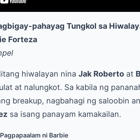
agbigay-pahayag Tungkol sa Hiwalay
ie Forteza
mpel
itang hiwalayan nina
Jak Roberto
at
B
lat at nalungkot. Sa kabila ng panana
ang breakup, nagbahagi ng saloobin an
ez
sa isang panayam kamakailan.
agpapaalam ni Barbie