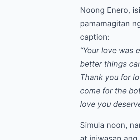
Noong Enero, isi
pamamagitan ng 
caption:
“Your love was e
better things ca
Thank you for lo
come for the bot
love you deserve
Simula noon, nan
at iniwasan ang