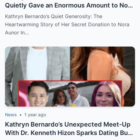
Quietly Gave an Enormous Amount to Nora
Aunor—The Reason Behind It Will Break
Kathryn Bernardo’s Quiet Generosity: The
Your Heart!
Heartwarming Story of Her Secret Donation to Nora
Aunor In…
News
•
1 year ago
Kathryn Bernardo’s Unexpected Meet-Up
With Dr. Kenneth Hizon Sparks Dating Buzz