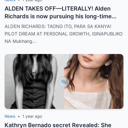
ALDEN TAKES OFF—LITERALLY! Alden
Richards is now pursuing his long-time
dream of becoming a PILOT! But wait,
ALDEN RICHARDS: TAONG ITO, PARA SA KANYA!
there’s more
PILOT DREAM AT PERSONAL GROWTH, ISINAPUBLIKO
NA Mukhang…
News
•
1 year ago
Kathryn Bernado secret Revealed: She