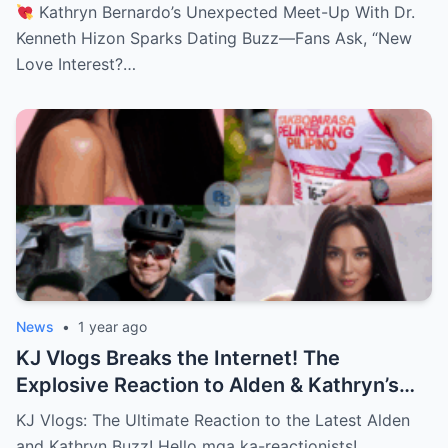
—Fans Ask, “New Love Interest? Is She
Kathryn Bernardo’s Unexpected Meet-Up With Dr.
Moving On?!
Kenneth Hizon Sparks Dating Buzz—Fans Ask, “New
Love Interest?…
News
•
1 year ago
KJ Vlogs Breaks the Internet! The
Explosive Reaction to Alden & Kathryn’s
Kilig-Filled Hand-Holding Moments You
KJ Vlogs: The Ultimate Reaction to the Latest Alden
Can’t Miss!
and Kathryn Buzz! Hello mga ka-reactionists!…