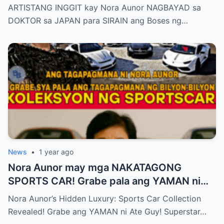
SIRAIN boses ni Nora Aunor!
ARTISTANG INGGIT kay Nora Aunor NAGBAYAD sa
DOKTOR sa JAPAN para SIRAIN ang Boses ng…
News
•
1 year ago
Nora Aunor may mga NAKATAGONG
SPORTS CAR! Grabe pala ang YAMAN ni
Ate Guy Superstar talaga!
Nora Aunor’s Hidden Luxury: Sports Car Collection
Revealed! Grabe ang YAMAN ni Ate Guy! Superstar…