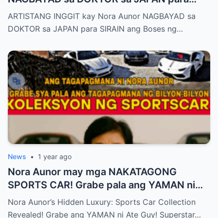
SIRAIN boses ni Nora Aunor!
ARTISTANG INGGIT kay Nora Aunor NAGBAYAD sa
DOKTOR sa JAPAN para SIRAIN ang Boses ng…
News
•
1 year ago
Nora Aunor may mga NAKATAGONG
SPORTS CAR! Grabe pala ang YAMAN ni
Ate Guy Superstar talaga!
Nora Aunor’s Hidden Luxury: Sports Car Collection
Revealed! Grabe ang YAMAN ni Ate Guy! Superstar…