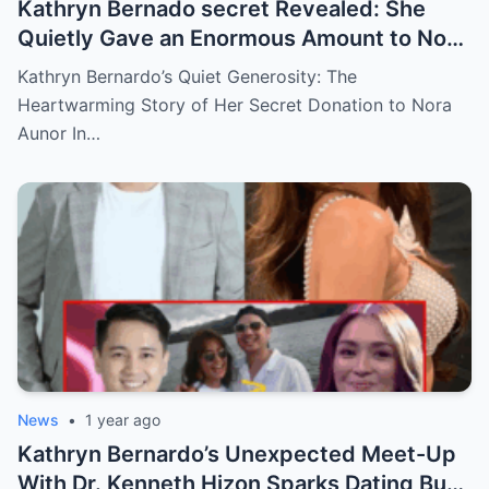
Kathryn Bernado secret Revealed: She
Quietly Gave an Enormous Amount to Nora
Aunor—The Reason Behind It Will Break
Kathryn Bernardo’s Quiet Generosity: The
Your Heart!
Heartwarming Story of Her Secret Donation to Nora
Aunor In…
News
•
1 year ago
Kathryn Bernardo’s Unexpected Meet-Up
With Dr. Kenneth Hizon Sparks Dating Buzz