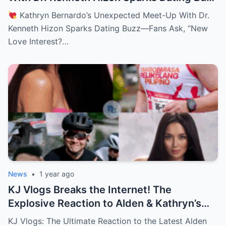
—Fans Ask, “New Love Interest? Is She
Kathryn Bernardo’s Unexpected Meet-Up With Dr.
Moving On?!
Kenneth Hizon Sparks Dating Buzz—Fans Ask, “New
Love Interest?…
News
•
1 year ago
KJ Vlogs Breaks the Internet! The
Explosive Reaction to Alden & Kathryn’s
Kilig-Filled Hand-Holding Moments You
KJ Vlogs: The Ultimate Reaction to the Latest Alden