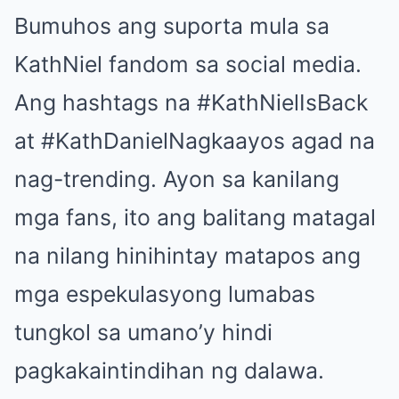
Bumuhos ang suporta mula sa
KathNiel fandom sa social media.
Ang hashtags na #KathNielIsBack
at #KathDanielNagkaayos agad na
nag-trending. Ayon sa kanilang
mga fans, ito ang balitang matagal
na nilang hinihintay matapos ang
mga espekulasyong lumabas
tungkol sa umano’y hindi
pagkakaintindihan ng dalawa.