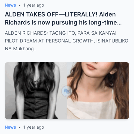
News
•
1 year ago
ALDEN TAKES OFF—LITERALLY! Alden
Richards is now pursuing his long-time
dream of becoming a PILOT! But wait,
ALDEN RICHARDS: TAONG ITO, PARA SA KANYA!
there’s more
PILOT DREAM AT PERSONAL GROWTH, ISINAPUBLIKO
NA Mukhang…
News
•
1 year ago