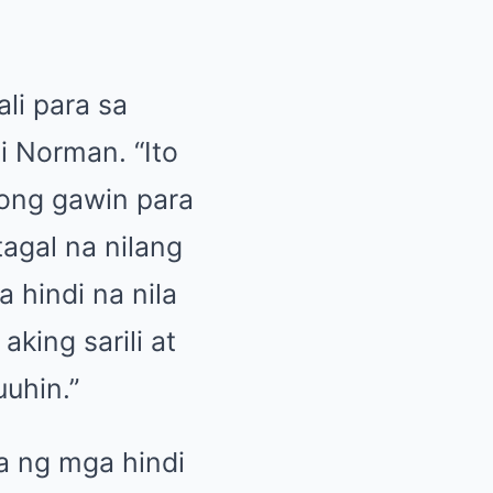
li para sa
i Norman. “Ito
tong gawin para
atagal na nilang
 hindi na nila
king sarili at
uhin.”
la ng mga hindi