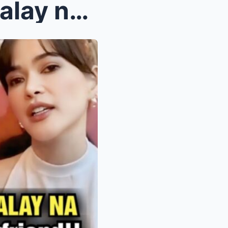
Bela Padilla, INAMIN na Hiwalay na sila ni Norman ...