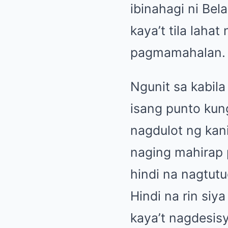
ibinahagi ni Be
kaya’t tila laha
pagmamahalan.
Ngunit sa kabil
isang punto ku
nagdulot ng kani
naging mahirap 
hindi na nagtut
Hindi na rin siy
kaya’t nagdesisy