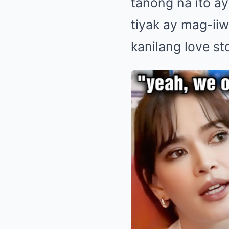
tanong na ito a
tiyak ay mag-ii
kanilang love st