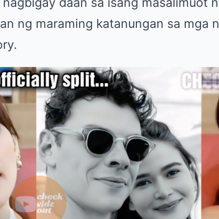
y nagbigay daan sa isang masalimuot n
wan ng maraming katanungan sa mga n
ory.