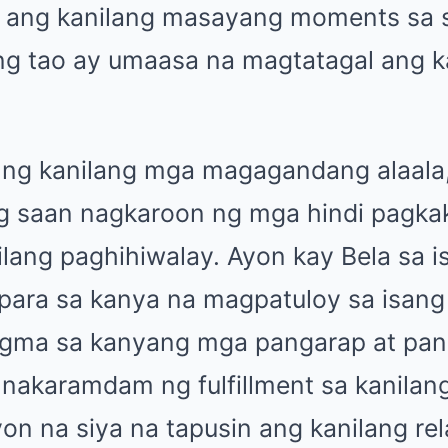
la ang kanilang masayang moments sa s
t ng tao ay umaasa na magtatagal ang k
a ng kanilang mga magagandang alaala
ng saan nagkaroon ng mga hindi pagk
lang paghihiwalay. Ayon kay Bela sa i
para sa kanya na magpatuloy sa isang
ugma sa kanyang mga pangarap at pan
a nakaramdam ng fulfillment sa kanila
on na siya na tapusin ang kanilang re