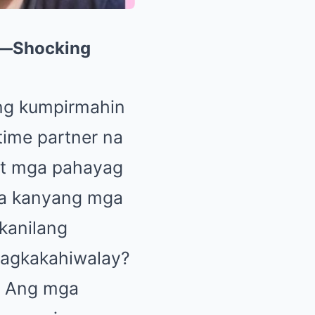
ay—Shocking
ang kumpirmahin
time partner na
at mga pahayag
sa kanyang mga
kanilang
 pagkakahiwalay?
? Ang mga