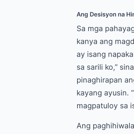
Ang Desisyon na Hi
Sa mga pahayag n
kanya ang magde
ay isang napaka
sa sarili ko,” si
pinaghirapan an
kayang ayusin. “
magpatuloy sa i
Ang paghihiwalay