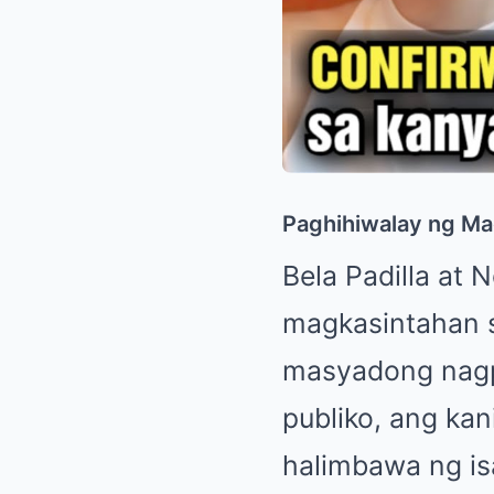
Paghihiwalay ng Ma
Bela Padilla at 
magkasintahan s
masyadong nagp
publiko, ang kan
halimbawa ng i