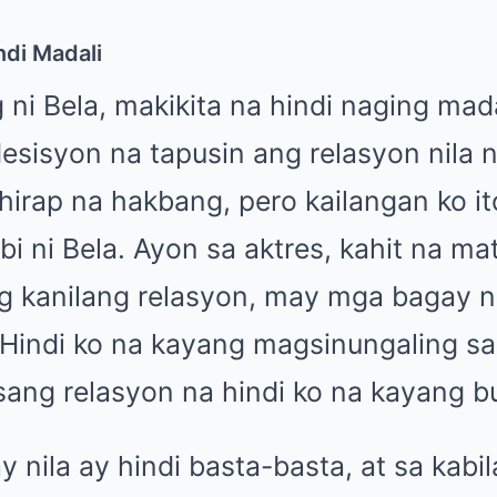
ndi Madali
i Bela, makikita na hindi naging mada
sisyon na tapusin ang relasyon nila n
hirap na hakbang, pero kailangan ko i
nabi ni Bela. Ayon sa aktres, kahit na m
g kanilang relasyon, may mga bagay na
Hindi ko na kayang magsinungaling sa a
sang relasyon na hindi ko na kayang bu
 nila ay hindi basta-basta, at sa kabi