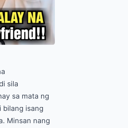
na
i sila
hay sa mata ng
i bilang isang
a. Minsan nang