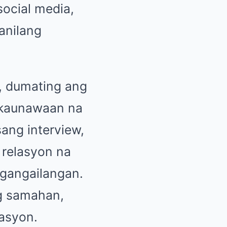
ocial media,
anilang
, dumating ang
akaunawaan na
sang interview,
 relasyon na
gangailangan.
ng samahan,
lasyon.