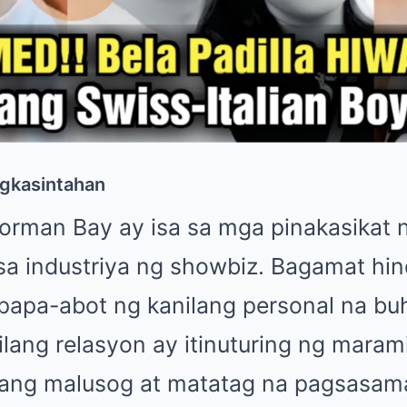
gkasintahan
Norman Bay ay isa sa mga pinakasikat 
a industriya ng showbiz. Bagamat hind
apa-abot ng kanilang personal na bu
ilang relasyon ay itinuturing ng maram
sang malusog at matatag na pagsasam