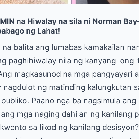
NAMIN na Hiwalay na sila ni Norman B
pabago ng Lahat!
 na balita ang lumabas kamakailan n
ang paghihiwalay nila ng kanyang long-
 Ang magkasunod na mga pangyayari 
y nagdulot ng matinding kalungkutan 
 publiko. Paano nga ba nagsimula ang 
o ang mga naging dahilan ng kanilang
kwento sa likod ng kanilang desisyon