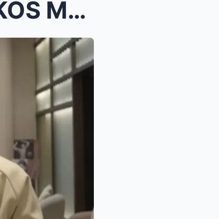
JINKEE PACQUIAO NABATIKOS MATAPOS ANG MAMAHALING R...