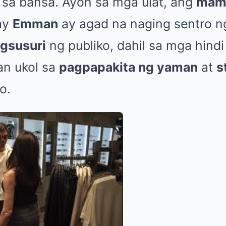
sa bansa. Ayon sa mga ulat, ang
mam
ay
Emman
ay agad na naging sentro 
gsusuri
ng publiko, dahil sa mga hindi
an ukol sa
pagpapakita ng yaman
at
s
o.