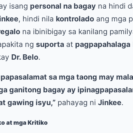
 ay isang
personal na bagay
na hindi 
inkee
, hindi nila
kontrolado
ang mga p
regalo
na ibinibigay sa kanilang pamilya
apakita ng
suporta
at
pagpapahalaga
kay
Dr. Belo
.
gpapasalamat sa mga taong may mala
ga ganitong bagay ay ipinagpapasala
at gawing isyu,”
pahayag ni
Jinkee
.
o at mga Kritiko