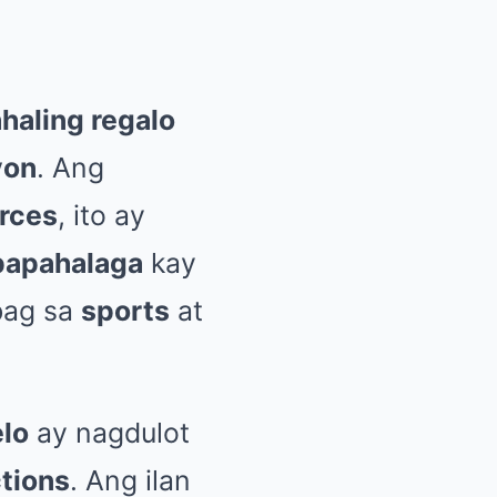
aling regalo
yon
. Ang
rces
, ito ay
papahalaga
kay
mbag sa
sports
at
lo
ay nagdulot
tions
. Ang ilan