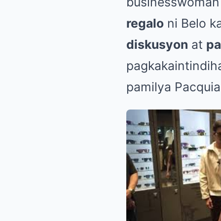
businesswoman 
regalo
ni Belo k
diskusyon
at
pa
pagkakaintindih
pamilya Pacquia