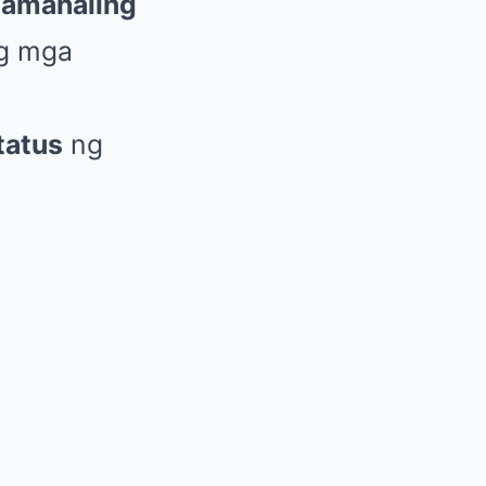
amahaling
ng mga
tatus
ng