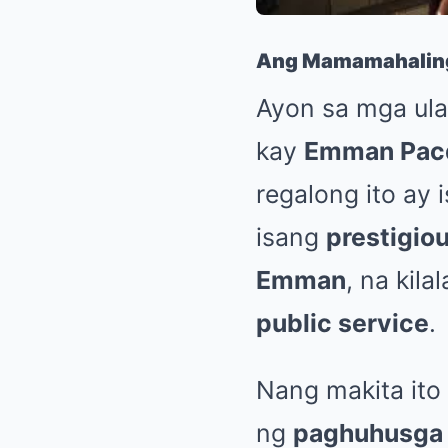
Ang Mamamahaling
Ayon sa mga ula
kay
Emman Pac
regalong ito ay 
isang
prestigio
Emman
, na kil
public service
.
Nang makita ito 
ng
paghuhusga