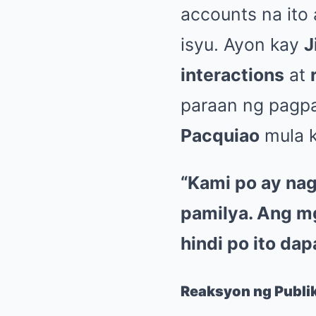
accounts na ito
isyu. Ayon kay
J
interactions
at
paraan ng pagp
Pacquiao
mula 
“Kami po ay na
pamilya. Ang m
hindi po ito dap
Reaksyon ng Publik