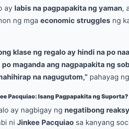
to ay
labis na pagpapakita ng yaman
, 
ahon ng mga
economic struggles
ng k
ng klase ng regalo ay hindi na po na
i po maganda ang nagpapakita ng sob
mahihirap na nagugutom,”
pahayag ng
ee Pacquiao: Isang Pagpapakita ng Suporta?
alo ay nagbigay ng
negatibong reaks
abi ni
Jinkee Pacquiao
sa kanyang soci