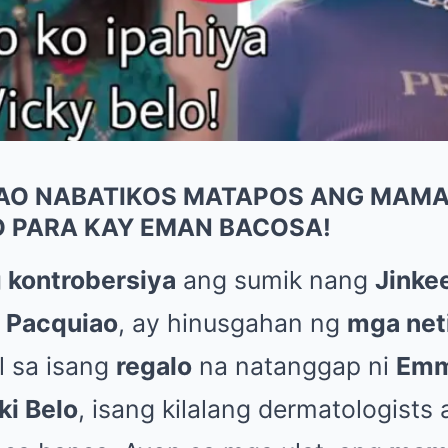
IAO NABATIKOS MATAPOS ANG MAM
O PARA KAY EMAN BACOSA!
 kontrobersiya
ang sumik nang
Jinke
 Pacquiao
, ay hinusgahan ng
mga net
l sa isang
regalo
na natanggap ni
Emm
ki Belo
, isang kilalang dermatologists 