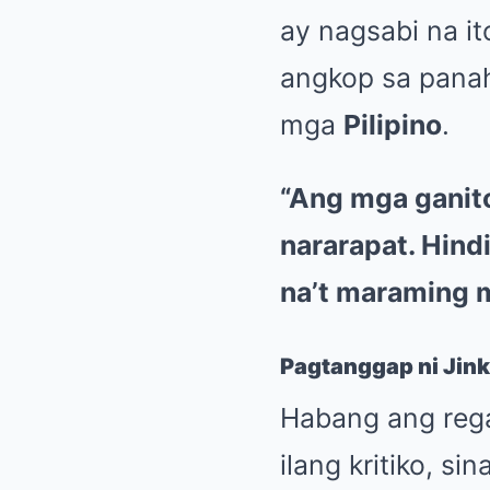
ay nagsabi na i
angkop sa pan
mga
Pilipino
.
“Ang mga ganito
nararapat. Hind
na’t maraming 
Pagtanggap ni Jink
Habang ang reg
ilang kritiko, sin