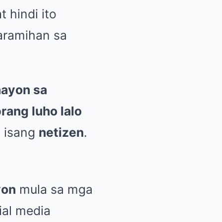
at hindi ito
aramihan sa
aayon sa
rang luho lalo
 isang
netizen
.
yon
mula sa mga
al media