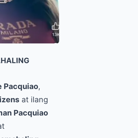
AHALING
e Pacquiao
,
izens
at ilang
an Pacquiao
at