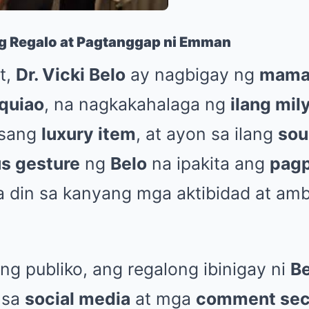
 Regalo at Pagtanggap ni Emman
t,
Dr. Vicki Belo
ay nagbigay ng
mamah
quiao
, na nagkakahalaga ng
ilang mil
isang
luxury item
, at ayon sa ilang
sou
us gesture
ng
Belo
na ipakita ang
pag
ala din sa kanyang mga aktibidad at a
ng publiko, ang regalong ibinigay ni
Be
sa
social media
at mga
comment sec