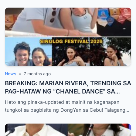
News
•
7 months ago
BREAKING: MARIAN RIVERA, TRENDING SA
PAG-HATAW NG “CHANEL DANCE” SA
SINULOG 2026! DONGYAN, PINAG-ULAN
Heto ang pinaka-updated at mainit na kaganapan
NG PAGMAMAHAL SA CEBU!
tungkol sa pagbisita ng DongYan sa Cebu! Talagang…