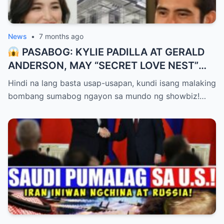
News
•
7 months ago
PASABOG: KYLIE PADILLA AT GERALD
ANDERSON, MAY “SECRET LOVE NEST”
NA?! MANSYONG IPINATATAYO,
Hindi na lang basta usap-usapan, kundi isang malaking
EBIDENSYA NG PAGSASAMA?!
bombang sumabog ngayon sa mundo ng showbiz!…