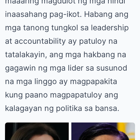
maaaring magdulot ng mga hindi
inaasahang pag-ikot. Habang ang
mga tanong tungkol sa leadership
at accountability ay patuloy na
tatalakayin, ang mga hakbang na
gagawin ng mga lider sa susunod
na mga linggo ay magpapakita
kung paano magpapatuloy ang
kalagayan ng politika sa bansa.