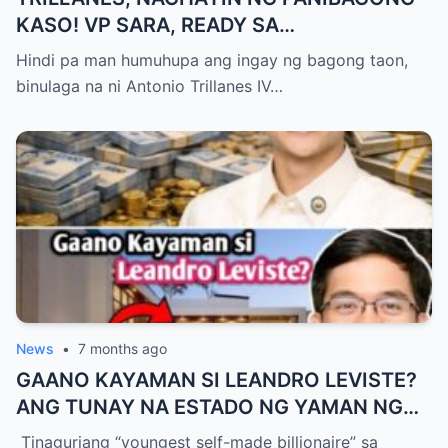
KASO! VP SARA, READY SA
IMPEACHMENT SA PEBRERO 6? ALAMIN
Hindi pa man humuhupa ang ingay ng bagong taon,
ANG MGA BABALA!
binulaga na ni Antonio Trillanes IV…
News
•
7 months ago
GAANO KAYAMAN SI LEANDRO LEVISTE?
ANG TUNAY NA ESTADO NG YAMAN NG
“BATANG GENIUS” NGAYONG 2026!
Tinaguriang “youngest self-made billionaire” sa