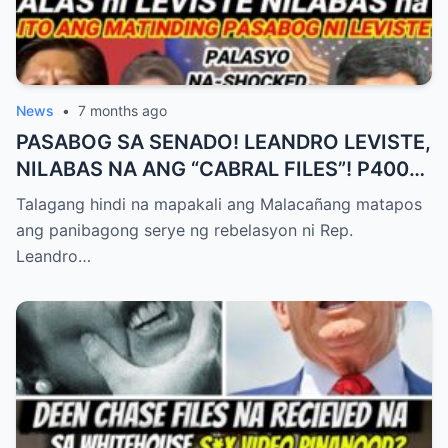
News
•
7 months ago
PASABOG SA SENADO! LEANDRO LEVISTE,
NILABAS NA ANG “CABRAL FILES”! P400-
BILYONG ANOMALYA SA DPWH,
Talagang hindi na mapakali ang Malacañang matapos
NABUNYAG!
ang panibagong serye ng rebelasyon ni Rep.
Leandro…