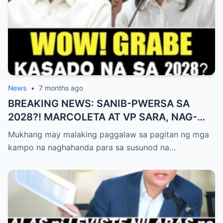
News
•
7 months ago
BREAKING NEWS: SANIB-PWERSA SA
2028?! MARCOLETA AT VP SARA, NAG-
USAP NA? REAKSYON NG PUBLIKO,
Mukhang may malaking paggalaw sa pagitan ng mga
GRABE!
kampo na naghahanda para sa susunod na…