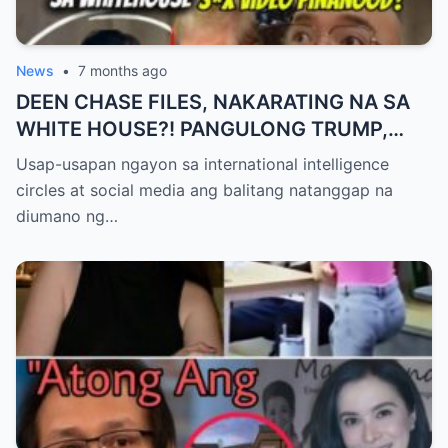
News
•
7 months ago
DEEN CHASE FILES, NAKARATING NA SA
WHITE HOUSE?! PANGULONG TRUMP,
NAPANOOD NGA BA ANG MGA “S*X
Usap-usapan ngayon sa international intelligence
VIDEOS”? ALAMIN ANG TOTOO!
circles at social media ang balitang natanggap na
diumano ng…