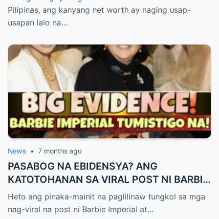
Pilipinas, ang kanyang net worth ay naging usap-
usapan lalo na…
News
•
7 months ago
PASABOG NA EBIDENSYA? ANG
KATOTOHANAN SA VIRAL POST NI BARBIE
IMPERIAL AT ANG “LA TRIP” NG FIRST
Heto ang pinaka-mainit na paglilinaw tungkol sa mga
LADY!
nag-viral na post ni Barbie Imperial at…