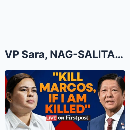
VP Sara, NAG-SALITA NA—‘NAKA PILA NA ANG IMPEACHAB...