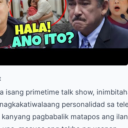
t
a isang primetime talk show, inimbitaha
nagkakatiwalaang personalidad sa tel
 kanyang pagbabalik matapos ang ila