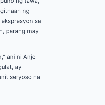
 puno ng tawa,
agitnaan ng
 ekspresyon sa
in, parang may
” ani ni Anjo
ulat, ay
nit seryoso na