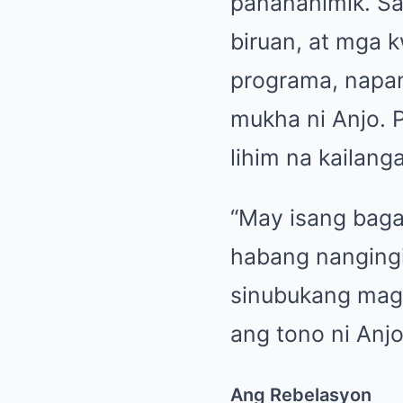
pananahimik. S
biruan, at mga 
programa, napa
mukha ni Anjo. 
lihim na kailang
“May isang baga
habang nangingi
sinubukang magp
ang tono ni Anjo
Ang Rebelasyon