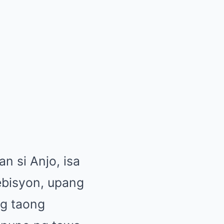
n si Anjo, isa
ebisyon, upang
ng taong