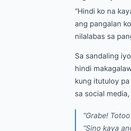
“Hindi ko na ka
ang pangalan ko
nilalabas sa pan
Sa sandaling iy
hindi makagalaw,
kung itutuloy p
sa social media
“Grabe! Totoo 
“Sino kaya an