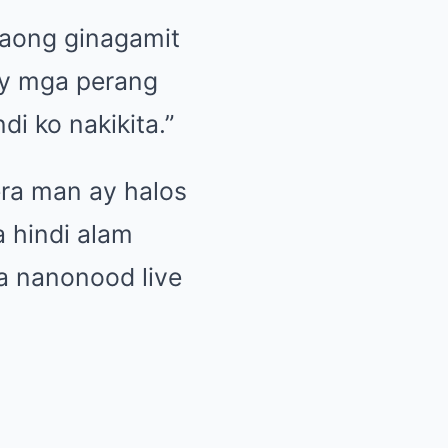
taong ginagamit
ay mga perang
di ko nakikita.”
era man ay halos
a hindi alam
na nanonood live