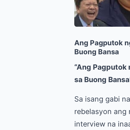
Ang Pagputok ng
Buong Bansa
“Ang Pagputok n
sa Buong Bansa
Sa isang gabi na
rebelasyon ang 
interview na in