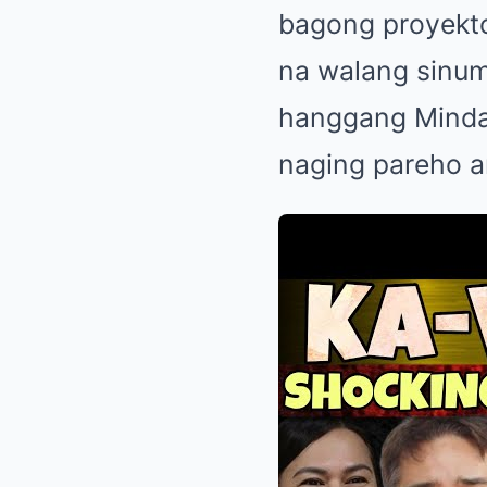
bagong proyekto
na walang sinum
hanggang Mindan
naging pareho a