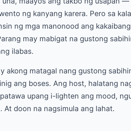
a una, maayos ang takbo ng usapan —
kwento ng kanyang karera. Pero sa kal
nsin ng mga manonood ang kakaibang
Parang may mabigat na gustong sabih
ang ilabas.
y akong matagal nang gustong sabihin,
nig ang boses. Ang host, halatang nag
atawa upang i-lighten ang mood, ngu
. At doon na nagsimula ang lahat.