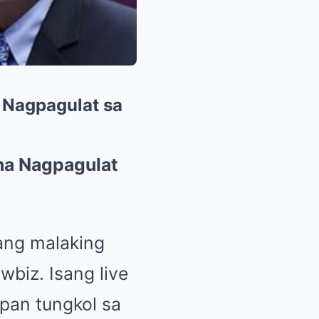
 Nagpagulat sa
na Nagpagulat
sang malaking
biz. Isang live
pan tungkol sa