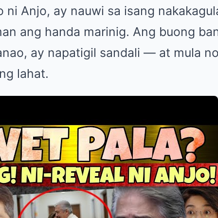
 ni Anjo, ay nauwi sa isang nakakagu
an ang handa marinig. Ang buong ban
ao, ay napatigil sandali — at mula no
ng lahat.