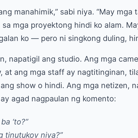
yang manahimik,” sabi niya. “May mga 
 sa mga proyektong hindi ko alam. M
galan ko — pero ni singkong duling, hin
on, napatigil ang studio. Ang mga cam
 at ang mga staff ay nagtitinginan, til
a ang show o hindi. Ang mga netizen, 
, ay agad nagpaulan ng komento:
ba ‘to?”
g tinutukoy niya?”