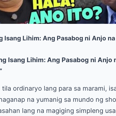
 Isang Lihim: Ang Pasabog ni Anjo na
g Isang Lihim: Ang Pasabog ni Anjo 
”
 tila ordinaryo lang para sa marami, i
naganap na yumanig sa mundo ng show
aasahan lang na magiging simpleng usa