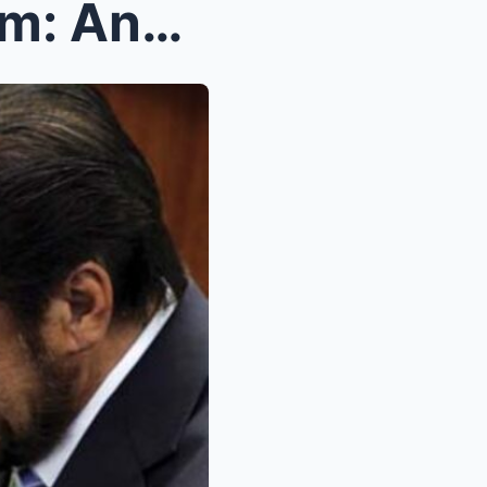
Ang Pagputok ng Isang Lihim: Ang Pasabog ni Anjo n...