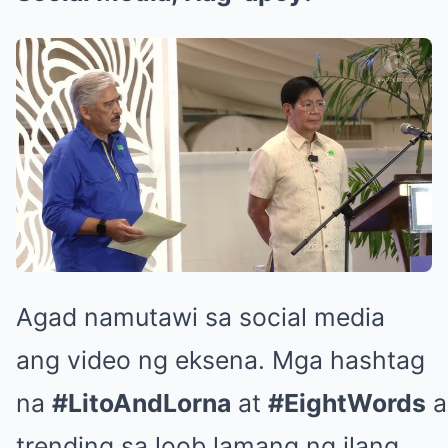
Agad namutawi sa social media
ang video ng eksena. Mga hashtag
na
#LitoAndLorna
at
#EightWords
a
trending sa loob lamang ng ilang