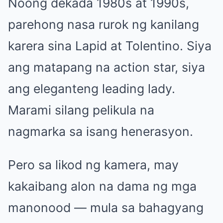
Noong dekada 1980s at 1990s,
parehong nasa rurok ng kanilang
karera sina Lapid at Tolentino. Siya
ang matapang na action star, siya
ang eleganteng leading lady.
Marami silang pelikula na
nagmarka sa isang henerasyon.
Pero sa likod ng kamera, may
kakaibang alon na dama ng mga
manonood — mula sa bahagyang