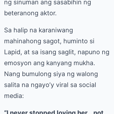
ng sinuman ang sasabihin ng
beteranong aktor.
Sa halip na karaniwang
mahinahong sagot, huminto si
Lapid, at sa isang saglit, napuno ng
emosyon ang kanyang mukha.
Nang bumulong siya ng walong
salita na ngayo’y viral sa social
media:
“I never stopped loving her… not