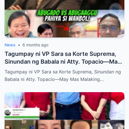
News
•
6 months ago
Tagumpay ni VP Sara sa Korte Suprema,
Sinundan ng Babala ni Atty. Topacio—May
Mas Malaking Laban Bang Paparating?
Tagumpay ni VP Sara sa Korte Suprema, Sinundan ng
Babala ni Atty. Topacio—May Mas Malaking…