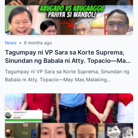
News
•
6 months ago
Tagumpay ni VP Sara sa Korte Suprema,
Sinundan ng Babala ni Atty. Topacio—May
Mas Malaking Laban Bang Paparating?
Tagumpay ni VP Sara sa Korte Suprema, Sinundan ng
Babala ni Atty. Topacio—May Mas Malaking…