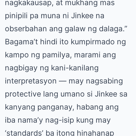
nagkakausap, at mukhang mas
pinipili pa muna ni Jinkee na
obserbahan ang galaw ng dalaga.”
Bagama’t hindi ito kumpirmado ng
kampo ng pamilya, marami ang
nagbigay ng kani-kanilang
interpretasyon — may nagsabing
protective lang umano si Jinkee sa
kanyang panganay, habang ang
iba nama’y nag-isip kung may
‘standards’ ba itong hinahanap