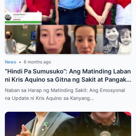
News
•
6 months ago
“Hindi Pa Sumusuko”: Ang Matinding Laban
ni Kris Aquino sa Gitna ng Sakit at Pangako
sa mga Anak
Naban sa Harap ng Matinding Sakit: Ang Emosyonal
na Update ni Kris Aquino sa Kanyang…