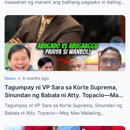
inaasahan ng marami ang balitang pagsuko ni dating…
News
•
6 months ago
Tagumpay ni VP Sara sa Korte Suprema,
Sinundan ng Babala ni Atty. Topacio—May
Mas Malaking Laban Bang Paparating?
Tagumpay ni VP Sara sa Korte Suprema, Sinundan ng
Babala ni Atty. Topacio—May Mas Malaking…