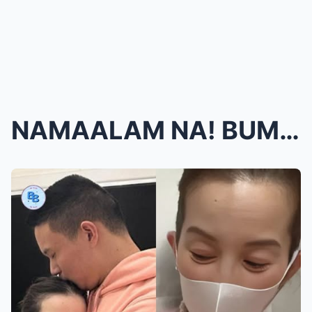
NAMAALAM NA! BUMUHOS ANG LUHA NG PAMILYA NI KRIS A...