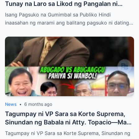
Tunay na Laro sa Likod ng Pangalan ni
Bong Revilla Jr.?
Isang Pagsuko na Gumimbal sa Publiko Hindi
inaasahan ng marami ang balitang pagsuko ni dating…
News
•
6 months ago
Tagumpay ni VP Sara sa Korte Suprema,
Sinundan ng Babala ni Atty. Topacio—May
Mas Malaking Laban Bang Paparating?
Tagumpay ni VP Sara sa Korte Suprema, Sinundan ng