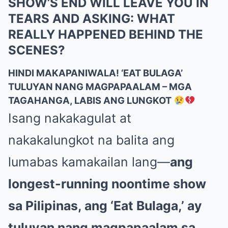
SHOW’S END WILL LEAVE YOU IN
TEARS AND ASKING: WHAT
REALLY HAPPENED BEHIND THE
SCENES?
HINDI MAKAPANIWALA! ‘EAT BULAGA’
TULUYAN NANG MAGPAPAALAM – MGA
TAGAHANGA, LABIS ANG LUNGKOT
Isang nakakagulat at
nakakalungkot na balita ang
lumabas kamakailan lang—
ang
longest-running noontime show
sa Pilipinas, ang ‘Eat Bulaga,’ ay
tuluyan nang magpapaalam sa