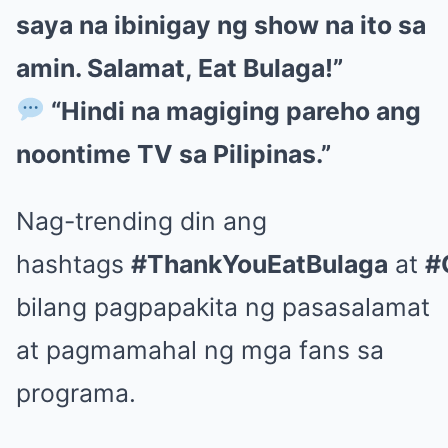
saya na ibinigay ng show na ito sa
amin. Salamat, Eat Bulaga!”
“Hindi na magiging pareho ang
noontime TV sa Pilipinas.”
Nag-trending din ang
hashtags
#ThankYouEatBulaga
at
#
bilang pagpapakita ng pasasalamat
at pagmamahal ng mga fans sa
programa.