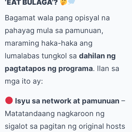
‘EAT BULAGA’?
Bagamat wala pang opisyal na
pahayag mula sa pamunuan,
maraming haka-haka ang
lumalabas tungkol sa
dahilan ng
pagtatapos ng programa
. Ilan sa
mga ito ay:
Isyu sa network at pamunuan
–
Matatandaang nagkaroon ng
sigalot sa pagitan ng original hosts