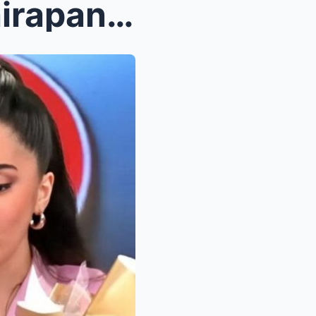
Si Atasha Muhlach ay nahihirapang makasabay sa dam...