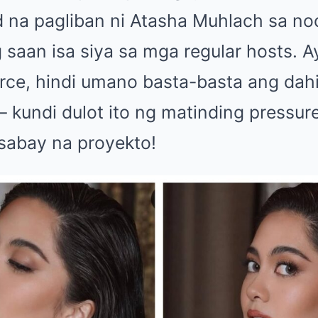
d na pagliban ni Atasha Muhlach sa n
g saan isa siya sa mga regular hosts. 
urce, hindi umano basta-basta ang dah
kundi dulot ito ng matinding pressur
sabay na proyekto!