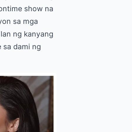
oontime show na
Ayon sa mga
ilan ng kanyang
e sa dami ng