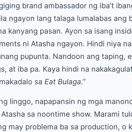
iging brand ambassador ng iba’t ibang
ila ngayon lang talaga lumalabas ang 
na kanyang pasan. Ayon sa isang insid
ents ni Atasha ngayon. Hindi niya n
unang pupunta. Nandoon ang taping, 
s, at iba pa. Kaya hindi na nakakagul
a makadalo sa
Eat Bulaga
.”
ng linggo, napapansin ng mga manon
 Atasha sa noontime show. Marami tul
g may problema ba sa production, o 