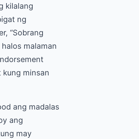
 kilalang
bigat ng
er, “Sobrang
a halos malaman
endorsement
at kung minsan
ood ang madalas
oy ang
kung may