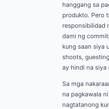
hanggang sa pag
produkto. Pero t
responsibilidad 
dami ng commitm
kung saan siya 
shoots, guesting
ay hindi na siy
Sa mga nakaraa
na pagkawala ni
nagtatanong kun