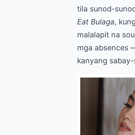
tila sunod-suno
Eat Bulaga
, kun
malalapit na so
mga absences — 
kanyang sabay-