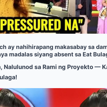
ach ay nahihirapang makasabay sa da
ya madalas siyang absent sa Eat Bula
, Nalulunod sa Rami ng Proyekto — 
ulaga!