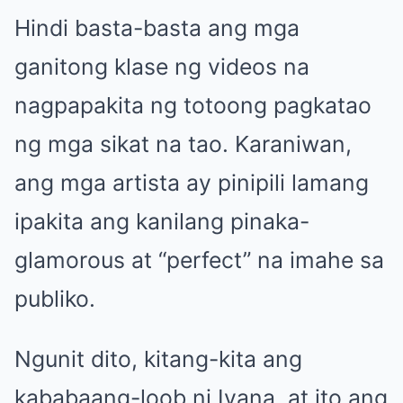
Hindi basta-basta ang mga
ganitong klase ng videos na
nagpapakita ng totoong pagkatao
ng mga sikat na tao. Karaniwan,
ang mga artista ay pinipili lamang
ipakita ang kanilang pinaka-
glamorous at “perfect” na imahe sa
publiko.
Ngunit dito, kitang-kita ang
kababaang-loob ni Ivana, at ito ang