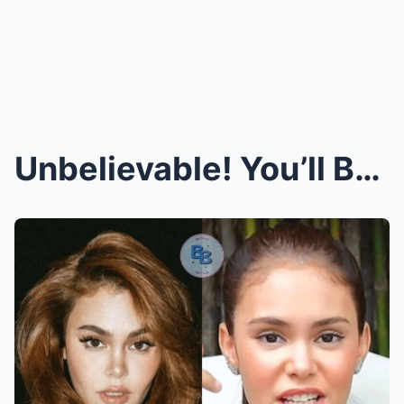
Unbelievable! You’ll Be Amazed — Take Time to Watc...