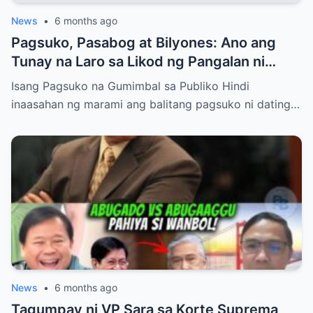
News
•
6 months ago
Pagsuko, Pasabog at Bilyones: Ano ang
Tunay na Laro sa Likod ng Pangalan ni
Bong Revilla Jr.?
Isang Pagsuko na Gumimbal sa Publiko Hindi
inaasahan ng marami ang balitang pagsuko ni dating…
News
•
6 months ago
Tagumpay ni VP Sara sa Korte Suprema,