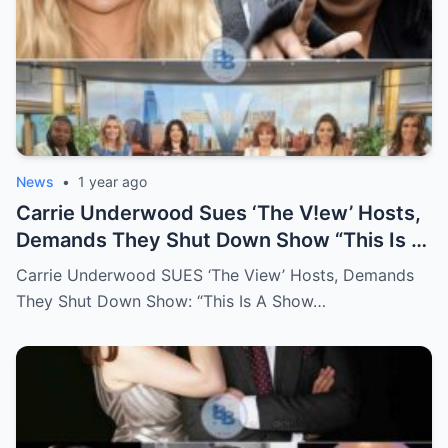
News
•
1 year ago
Carrie Underwood Sues ‘The V!ew’ Hosts,
Demands They Shut Down Show “This Is A
Show That Lies To Its Viewers”
Carrie Underwood SUES ‘The View’ Hosts, Demands
They Shut Down Show: “This Is A Show…