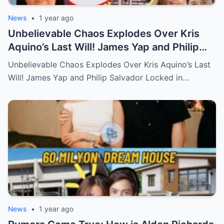
News
•
1 year ago
Unbelievable Chaos Explodes Over Kris
Aquino’s Last Will! James Yap and Philip
Salvador Locked in Explosive Battle for Her
Unbelievable Chaos Explodes Over Kris Aquino’s Last
Hidden Fortune and Shocking Secrets—
Will! James Yap and Philip Salvador Locked in…
Who Will Claim the Ultimate Prize Left
Behind by the Queen of All Media?
News
•
1 year ago