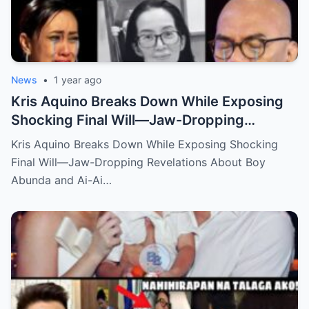
News
•
1 year ago
Kris Aquino Breaks Down While Exposing
Shocking Final Will—Jaw-Dropping
Revelations About Boy Abunda and Ai-Ai
Kris Aquino Breaks Down While Exposing Shocking
Delas Alas Leave Fans Speechless!
Final Will—Jaw-Dropping Revelations About Boy
Abunda and Ai-Ai…