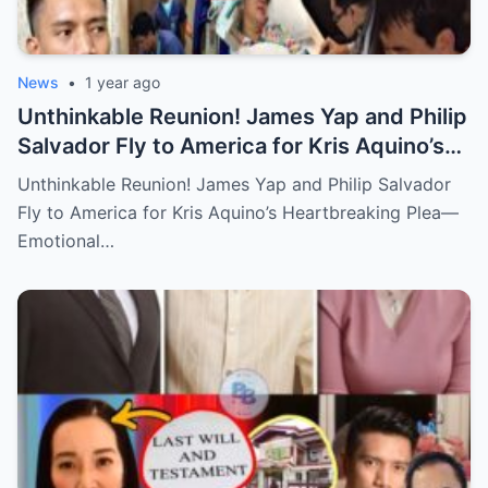
News
•
1 year ago
Unthinkable Reunion! James Yap and Philip
Salvador Fly to America for Kris Aquino’s
Heartbreaking Plea—Emotional Visit,
Unthinkable Reunion! James Yap and Philip Salvador
Hidden Tears, and a Final Wish that Shook
Fly to America for Kris Aquino’s Heartbreaking Plea—
Everyone to the Core!
Emotional…