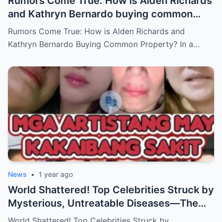
Rumors Come True: How is Alden Richards
and Kathryn Bernardo buying common
property?
Rumors Come True: How is Alden Richards and
Kathryn Bernardo Buying Common Property? In a…
News
•
1 year ago
World Shattered! Top Celebrities Struck by
Mysterious, Untreatable Diseases—The
Dark Truth Behind Their Glamorous Smiles!
World Shattered! Top Celebrities Struck by