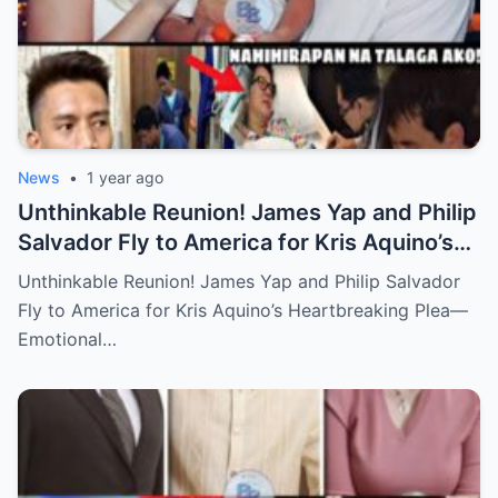
News
•
1 year ago
Unthinkable Reunion! James Yap and Philip
Salvador Fly to America for Kris Aquino’s
Heartbreaking Plea—Emotional Visit,
Unthinkable Reunion! James Yap and Philip Salvador
Hidden Tears, and a Final Wish that Shook
Fly to America for Kris Aquino’s Heartbreaking Plea—
Everyone to the Core!
Emotional…