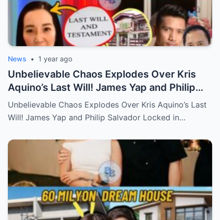
News
•
1 year ago
Unbelievable Chaos Explodes Over Kris
Aquino’s Last Will! James Yap and Philip
Salvador Locked in Explosive Battle for Her
Unbelievable Chaos Explodes Over Kris Aquino’s Last
Hidden Fortune and Shocking Secrets—
Will! James Yap and Philip Salvador Locked in…
Who Will Claim the Ultimate Prize Left
Behind by the Queen of All Media?