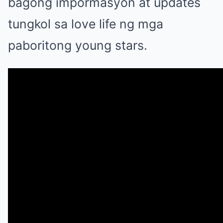
bagong impormasyon at updates
tungkol sa love life ng mga
paboritong young stars.