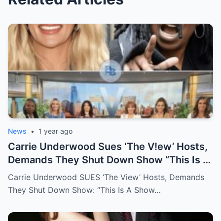
News
•
1 year ago
Carrie Underwood Sues ‘The V!ew’ Hosts,
Demands They Shut Down Show “This Is A
Show That Lies To Its Viewers”
Carrie Underwood SUES ‘The View’ Hosts, Demands
They Shut Down Show: “This Is A Show…