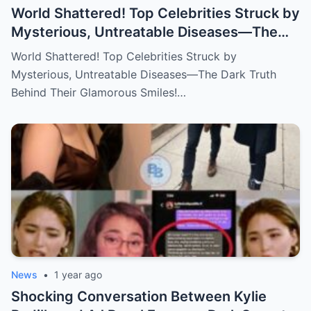
World Shattered! Top Celebrities Struck by
Mysterious, Untreatable Diseases—The
Dark Truth Behind Their Glamorous Smiles!
World Shattered! Top Celebrities Struck by
Mysterious, Untreatable Diseases—The Dark Truth
Behind Their Glamorous Smiles!…
News
•
1 year ago
Shocking Conversation Between Kylie