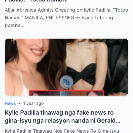
Aljur Abrenica Admits Cheating on Kylie Padilla: “Totoo
Naman.” MANILA, PHILIPPINES — Isang totoong
bomba…
News
•
1 year ago
Kylie Padilla tinawag nga fake news ro
gina-isyu nga relasyon nanda ni Gerald
Anderson
Kylie Padilla Tinawag Nga Fake News Ro Gina-Isyu