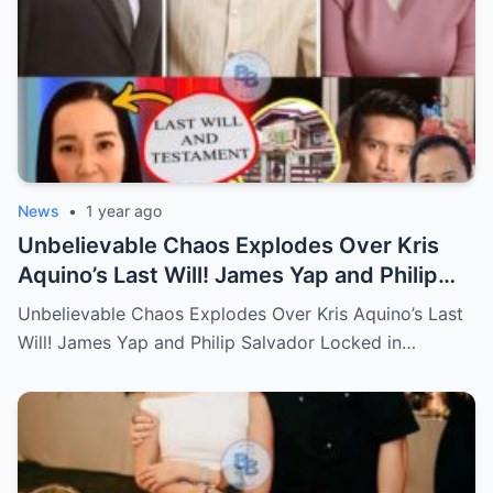
News
•
1 year ago
Unbelievable Chaos Explodes Over Kris
Aquino’s Last Will! James Yap and Philip
Salvador Locked in Explosive Battle for Her
Unbelievable Chaos Explodes Over Kris Aquino’s Last
Hidden Fortune and Shocking Secrets—
Will! James Yap and Philip Salvador Locked in…
Who Will Claim the Ultimate Prize Left
Behind by the Queen of All Media?