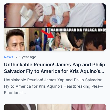
News
•
1 year ago
Unthinkable Reunion! James Yap and Philip
Salvador Fly to America for Kris Aquino’s
Heartbreaking Plea—Emotional Visit,
Unthinkable Reunion! James Yap and Philip Salvador
Hidden Tears, and a Final Wish that Shook
Fly to America for Kris Aquino’s Heartbreaking Plea—
Everyone to the Core!
Emotional…