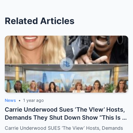
Related Articles
News
•
1 year ago
Carrie Underwood Sues ‘The V!ew’ Hosts,
Demands They Shut Down Show “This Is A
Show That Lies To Its Viewers”
Carrie Underwood SUES ‘The View’ Hosts, Demands