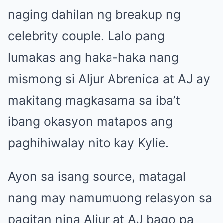
naging dahilan ng breakup ng
celebrity couple. Lalo pang
lumakas ang haka-haka nang
mismong si Aljur Abrenica at AJ ay
makitang magkasama sa iba’t
ibang okasyon matapos ang
paghihiwalay nito kay Kylie.
Ayon sa isang source, matagal
nang may namumuong relasyon sa
pagitan nina Aljur at AJ bago pa