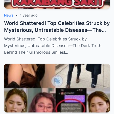
News
•
1 year ago
World Shattered! Top Celebrities Struck by
Mysterious, Untreatable Diseases—The
Dark Truth Behind Their Glamorous Smiles!
World Shattered! Top Celebrities Struck by
Mysterious, Untreatable Diseases—The Dark Truth
Behind Their Glamorous Smiles!…