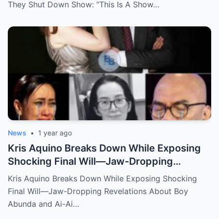
They Shut Down Show: “This Is A Show…
News
•
1 year ago
Kris Aquino Breaks Down While Exposing
Shocking Final Will—Jaw-Dropping
Revelations About Boy Abunda and Ai-Ai
Kris Aquino Breaks Down While Exposing Shocking
Delas Alas Leave Fans Speechless!
Final Will—Jaw-Dropping Revelations About Boy
Abunda and Ai-Ai…