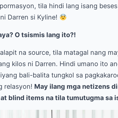
pormasyon, tila hindi lang isang bese
i Darren si Kyline!
a? O tsismis lang ito?!
alapit na source, tila matagal nang ma
ang kilos ni Darren. Hindi umano ito 
siyang bali-balita tungkol sa pagkakar
g relasyon!
May ilang mga netizens di
at blind items na tila tumutugma sa i