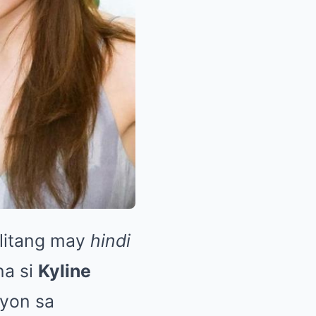
alitang may
hindi
na si
Kyline
Ayon sa