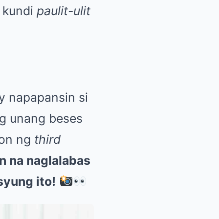
s kundi
paulit-ulit
y napapansin si
ang unang beses
oon ng
third
n na naglalabas
syung ito!