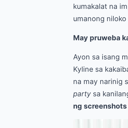
kumakalat na im
umanong niloko n
May pruweba kay
Ayon sa isang m
Kyline sa kakaib
na may narinig 
party
sa kanilan
ng screenshots 