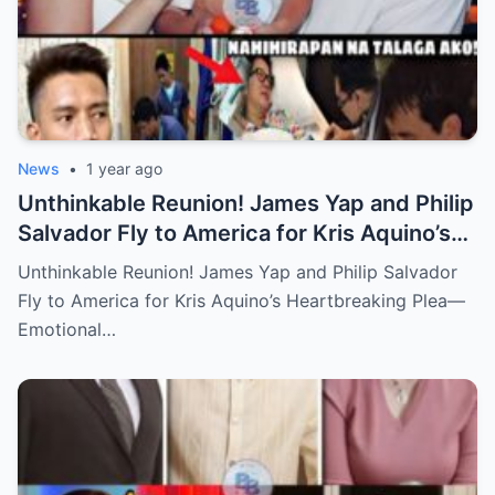
News
•
1 year ago
Unthinkable Reunion! James Yap and Philip
Salvador Fly to America for Kris Aquino’s
Heartbreaking Plea—Emotional Visit,
Unthinkable Reunion! James Yap and Philip Salvador
Hidden Tears, and a Final Wish that Shook
Fly to America for Kris Aquino’s Heartbreaking Plea—
Everyone to the Core!
Emotional…