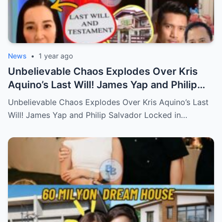
News
•
1 year ago
Unbelievable Chaos Explodes Over Kris
Aquino’s Last Will! James Yap and Philip
Salvador Locked in Explosive Battle for Her
Unbelievable Chaos Explodes Over Kris Aquino’s Last
Hidden Fortune and Shocking Secrets—
Will! James Yap and Philip Salvador Locked in…
Who Will Claim the Ultimate Prize Left
Behind by the Queen of All Media?