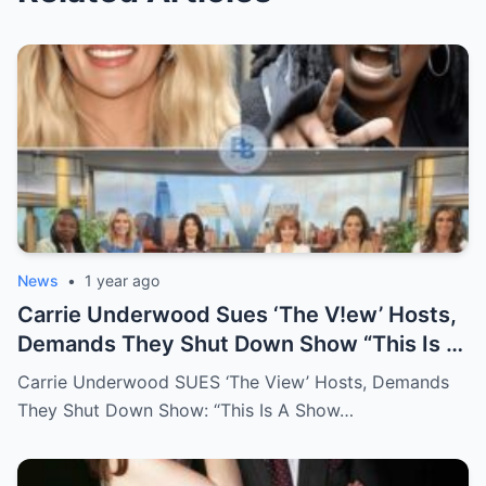
News
•
1 year ago
Carrie Underwood Sues ‘The V!ew’ Hosts,
Demands They Shut Down Show “This Is A
Show That Lies To Its Viewers”
Carrie Underwood SUES ‘The View’ Hosts, Demands
They Shut Down Show: “This Is A Show…