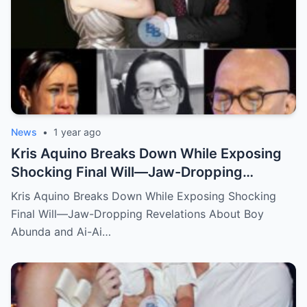
News
•
1 year ago
Kris Aquino Breaks Down While Exposing
Shocking Final Will—Jaw-Dropping
Revelations About Boy Abunda and Ai-Ai
Kris Aquino Breaks Down While Exposing Shocking
Delas Alas Leave Fans Speechless!
Final Will—Jaw-Dropping Revelations About Boy
Abunda and Ai-Ai…