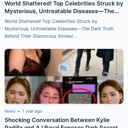
World Shattered! Top Celebrities Struck by
Mysterious, Untreatable Diseases—The
Dark Truth Behind Their Glamorous Smiles!
World Shattered! Top Celebrities Struck by
Mysterious, Untreatable Diseases—The Dark Truth
Behind Their Glamorous Smiles!…
News
•
1 year ago
Shocking Conversation Between Kylie
Padilla and AJ Raval Exposes Dark Secrets,