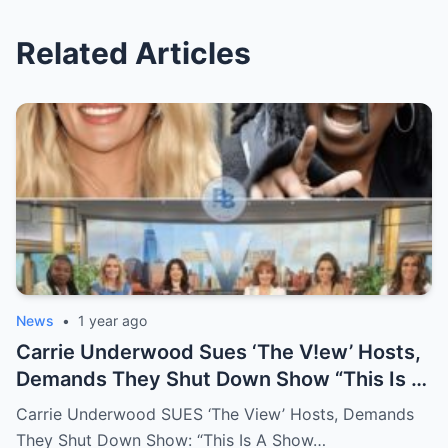
Related Articles
News
•
1 year ago
Carrie Underwood Sues ‘The V!ew’ Hosts,
Demands They Shut Down Show “This Is A
Show That Lies To Its Viewers”
Carrie Underwood SUES ‘The View’ Hosts, Demands
They Shut Down Show: “This Is A Show…