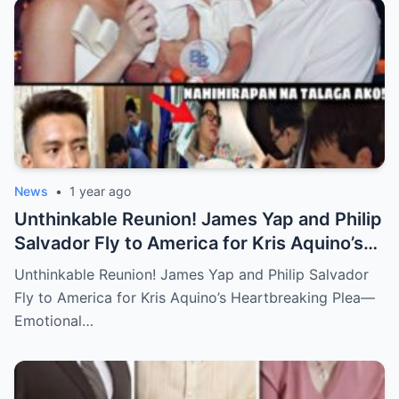
News
•
1 year ago
Unthinkable Reunion! James Yap and Philip
Salvador Fly to America for Kris Aquino’s
Heartbreaking Plea—Emotional Visit,
Unthinkable Reunion! James Yap and Philip Salvador
Hidden Tears, and a Final Wish that Shook
Fly to America for Kris Aquino’s Heartbreaking Plea—
Everyone to the Core!
Emotional…