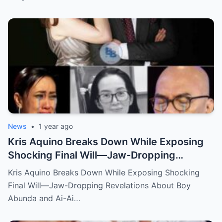
News
•
1 year ago
Kris Aquino Breaks Down While Exposing
Shocking Final Will—Jaw-Dropping
Revelations About Boy Abunda and Ai-Ai
Kris Aquino Breaks Down While Exposing Shocking
Delas Alas Leave Fans Speechless!
Final Will—Jaw-Dropping Revelations About Boy
Abunda and Ai-Ai…