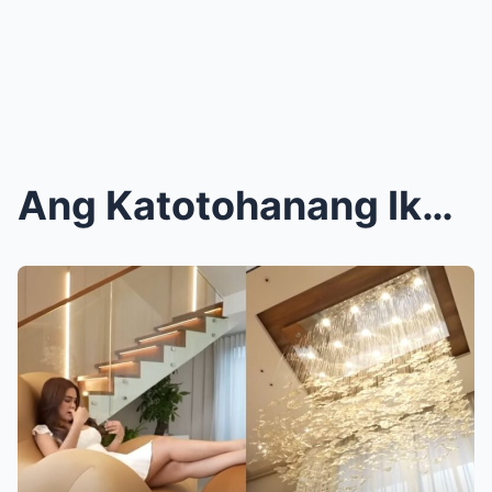
Ang Katotohanang Ikagugulat Mo Tungkol sa Mansyon ...