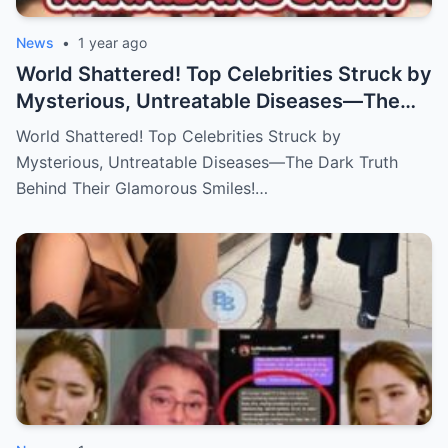
News
•
1 year ago
World Shattered! Top Celebrities Struck by
Mysterious, Untreatable Diseases—The
Dark Truth Behind Their Glamorous Smiles!
World Shattered! Top Celebrities Struck by
Mysterious, Untreatable Diseases—The Dark Truth
Behind Their Glamorous Smiles!…