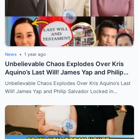
News
•
1 year ago
Unbelievable Chaos Explodes Over Kris
Aquino’s Last Will! James Yap and Philip
Salvador Locked in Explosive Battle for Her
Unbelievable Chaos Explodes Over Kris Aquino’s Last
Hidden Fortune and Shocking Secrets—
Will! James Yap and Philip Salvador Locked in…
Who Will Claim the Ultimate Prize Left
Behind by the Queen of All Media?