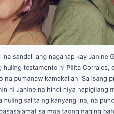
 na sandali ang naganap kay Janine G
huling testamento ni Pilita Corrales, 
no na pumanaw kamakailan. Sa isang p
in ni Janine na hindi niya napigilang
huling salita ng kanyang ina, na pun
pasasalamat sa mga taong naging bah