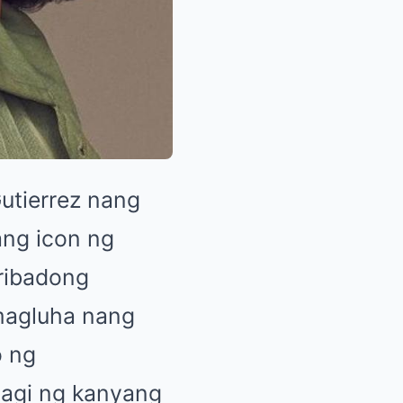
utierrez nang
ang icon ng
ribadong
 magluha nang
o ng
agi ng kanyang