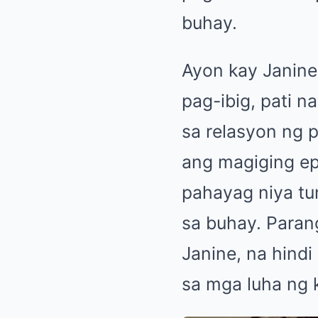
buhay.
Ayon kay Janine,
pag-ibig, pati 
sa relasyon ng p
ang magiging ep
pahayag niya t
sa buhay. Parang
Janine, na hind
sa mga luha ng 