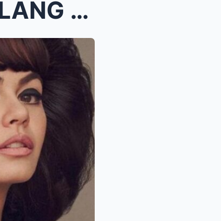
Janine Gutierrez DI MAPIGILANG TUMULO Ang LUHA nan...