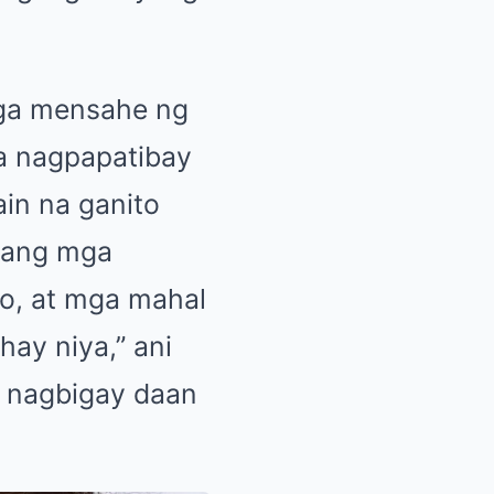
 mga mensahe ng
a nagpapatibay
ain na ganito
o ang mga
o, at mga mahal
hay niya,” ani
t nagbigay daan