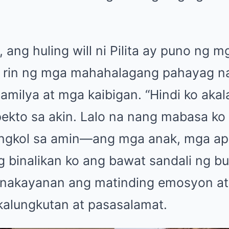
 ang huling will ni Pilita ay puno ng
na rin ng mga mahahalagang pahayag n
amilya at mga kaibigan. “Hindi ko akal
ekto sa akin. Lalo na nang mabasa k
ungkol sa amin—ang mga anak, mga ap
 binalikan ko ang bawat sandali ng bu
i nakayanan ang matinding emosyon a
kalungkutan at pasasalamat.