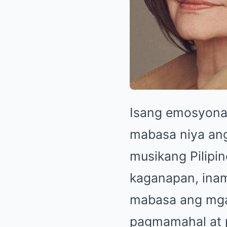
Isang emosyonal
mabasa niya ang 
musikang Pilipi
kaganapan, inam
mabasa ang mga 
pagmamahal at 