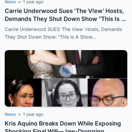
News
•
1 year ago
Carrie Underwood Sues ‘The V!ew’ Hosts,
Demands They Shut Down Show “This Is A
Show That Lies To Its Viewers”
Carrie Underwood SUES ‘The View’ Hosts, Demands
They Shut Down Show: “This Is A Show…
News
•
1 year ago
Kris Aquino Breaks Down While Exposing
Shocking Final Will—Jaw-Dropping