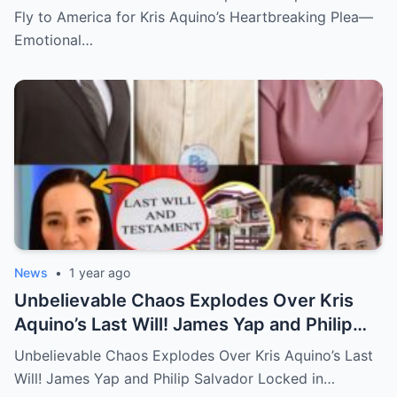
Hidden Tears, and a Final Wish that Shook
Fly to America for Kris Aquino’s Heartbreaking Plea—
Everyone to the Core!
Emotional…
News
•
1 year ago
Unbelievable Chaos Explodes Over Kris
Aquino’s Last Will! James Yap and Philip
Salvador Locked in Explosive Battle for Her
Unbelievable Chaos Explodes Over Kris Aquino’s Last
Hidden Fortune and Shocking Secrets—
Will! James Yap and Philip Salvador Locked in…
Who Will Claim the Ultimate Prize Left