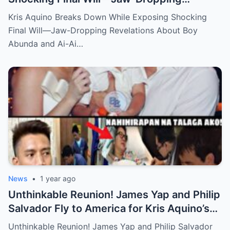
Revelations About Boy Abunda and Ai-Ai
Kris Aquino Breaks Down While Exposing Shocking
Delas Alas Leave Fans Speechless!
Final Will—Jaw-Dropping Revelations About Boy
Abunda and Ai-Ai…
News
•
1 year ago
Unthinkable Reunion! James Yap and Philip
Salvador Fly to America for Kris Aquino’s
Heartbreaking Plea—Emotional Visit,
Unthinkable Reunion! James Yap and Philip Salvador