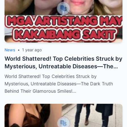
News
•
1 year ago
World Shattered! Top Celebrities Struck by
Mysterious, Untreatable Diseases—The
Dark Truth Behind Their Glamorous Smiles!
World Shattered! Top Celebrities Struck by
Mysterious, Untreatable Diseases—The Dark Truth
Behind Their Glamorous Smiles!…