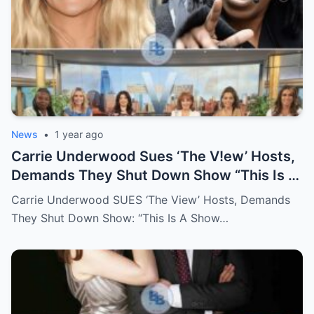
News
•
1 year ago
Carrie Underwood Sues ‘The V!ew’ Hosts,
Demands They Shut Down Show “This Is A
Show That Lies To Its Viewers”
Carrie Underwood SUES ‘The View’ Hosts, Demands
They Shut Down Show: “This Is A Show…