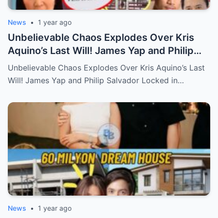
News
•
1 year ago
Unbelievable Chaos Explodes Over Kris
Aquino’s Last Will! James Yap and Philip
Salvador Locked in Explosive Battle for Her
Unbelievable Chaos Explodes Over Kris Aquino’s Last
Hidden Fortune and Shocking Secrets—
Will! James Yap and Philip Salvador Locked in…
Who Will Claim the Ultimate Prize Left
Behind by the Queen of All Media?
News
•
1 year ago