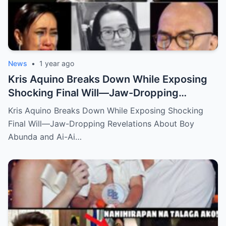
News
•
1 year ago
Kris Aquino Breaks Down While Exposing
Shocking Final Will—Jaw-Dropping
Revelations About Boy Abunda and Ai-Ai
Kris Aquino Breaks Down While Exposing Shocking
Delas Alas Leave Fans Speechless!
Final Will—Jaw-Dropping Revelations About Boy
Abunda and Ai-Ai…