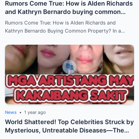
Rumors Come True: How is Alden Richards
and Kathryn Bernardo buying common
property?
Rumors Come True: How is Alden Richards and
Kathryn Bernardo Buying Common Property? In a…
News
•
1 year ago
World Shattered! Top Celebrities Struck by
Mysterious, Untreatable Diseases—The
Dark Truth Behind Their Glamorous Smiles!