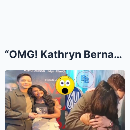
“OMG! Kathryn Bernardo, Nahulog sa Gulat Nan...