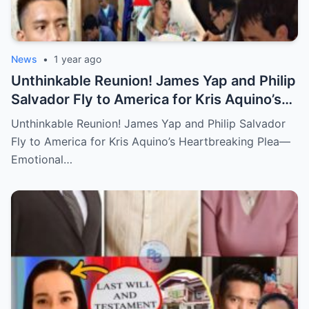
News
•
1 year ago
Unthinkable Reunion! James Yap and Philip
Salvador Fly to America for Kris Aquino’s
Heartbreaking Plea—Emotional Visit,
Unthinkable Reunion! James Yap and Philip Salvador
Hidden Tears, and a Final Wish that Shook
Fly to America for Kris Aquino’s Heartbreaking Plea—
Everyone to the Core!
Emotional…