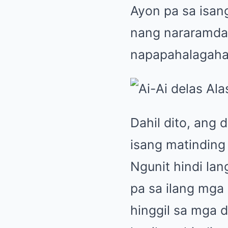
Ayon pa sa isan
nang nararamdam
napapahalagaha
Dahil dito, ang 
isang matindin
Ngunit hindi lan
pa sa ilang mga
hinggil sa mga 