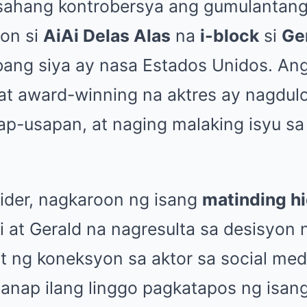
asahang kontrobersya ang gumulantan
on si
AiAi Delas Alas
na
i-block
si
Ge
bang siya ay nasa Estados Unidos. Ang
t award-winning na aktres ay nagdulo
ap-usapan, at naging malaking isyu s
ider, nagkaroon ng isang
matinding h
i at Gerald na nagresulta sa desisyon n
at ng koneksyon sa aktor sa social med
ganap ilang linggo pagkatapos ng isan