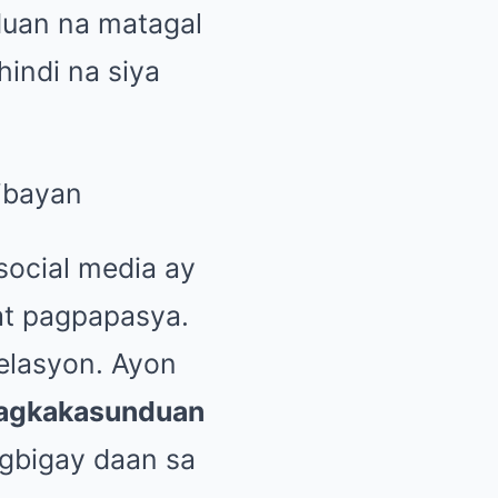
duan na matagal
indi na siya
 social media ay
at pagpapasya.
relasyon. Ayon
 pagkakasunduan
agbigay daan sa