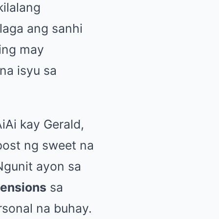
ilalang
laga ang sanhi
bing may
na isyu sa
iAi kay Gerald,
post ng sweet na
Ngunit ayon sa
tensions
sa
rsonal na buhay.