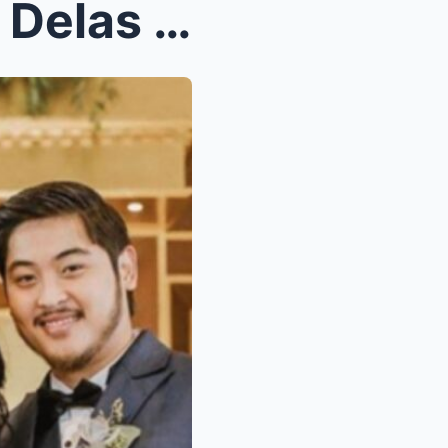
Scandal sa Hollywood! AiAi Delas Alas Pinablock si...