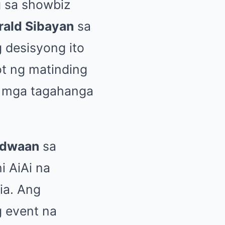
g sa showbiz
rald Sibayan
sa
 desisyong ito
t ng matinding
a mga tagahanga
idwaan
sa
i AiAi na
ia. Ang
g event na