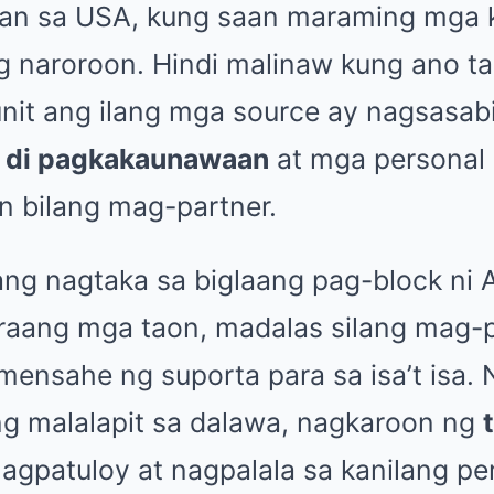
han sa USA, kung saan maraming mga k
g naroroon. Hindi malinaw kung ano ta
nit ang ilang mga source ay nagsasa
a
di pagkakaunawaan
at mga personal 
n bilang mag-partner.
ng nagtaka sa biglaang pag-block ni A
karaang mga taon, madalas silang mag-
mensahe ng suporta para sa isa’t isa. 
ng malalapit sa dalawa, nagkaroon ng
nagpatuloy at nagpalala sa kanilang pe