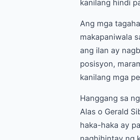
kanilang hindi p
Ang mga tagahan
makapaniwala sa
ang ilan ay nag
posisyon, maram
kanilang mga pe
Hanggang sa n
Alas o Gerald Si
haka-haka ay pa
naghihintay ng 