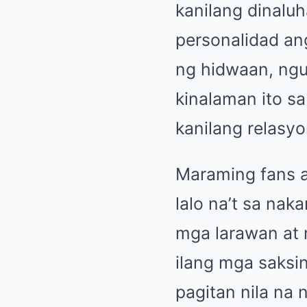
kanilang dinalu
personalidad an
ng hidwaan, ngu
kinalaman ito s
kanilang relasyo
Maraming fans a
lalo na’t sa na
mga larawan at 
ilang mga saksi
pagitan nila na 