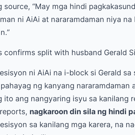
g source, “May mga hindi pagkakasun
an ni AiAi at nararamdaman niya na h
n.”
desisyon ni AiAi na i-block si Gerald sa
g pahayag ng kanyang nararamdaman 
g ito ang nangyaring isyu sa kanilang 
 reports,
nagkaroon din sila ng hindi
desisyon sa kanilang mga karera, na n