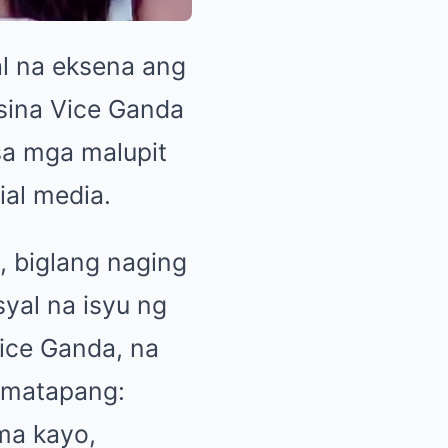
l na eksena ang
sina Vice Ganda
sa mga malupit
ial media.
 biglang naging
yal na isyu ng
Vice Ganda, na
g matapang:
ma kayo,