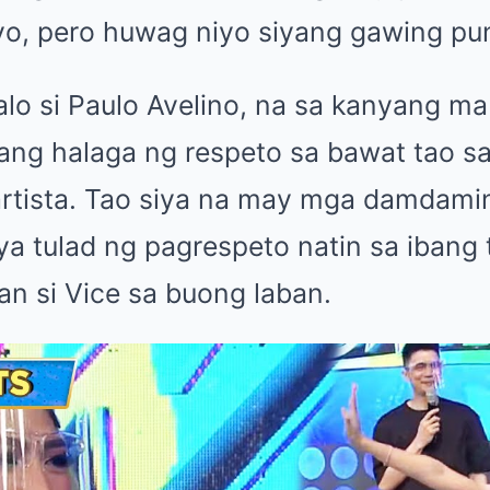
o, pero huwag niyo siyang gawing pu
alo si Paulo Avelino, na sa kanyang ma
ang halaga ng respeto sa bawat tao sa 
 artista. Tao siya na may mga damdami
iya tulad ng pagrespeto natin sa ibang t
an si Vice sa buong laban.