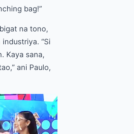
nching bag!”
bigat na tono,
industriya. “Si
n. Kaya sana,
ao,” ani Paulo,