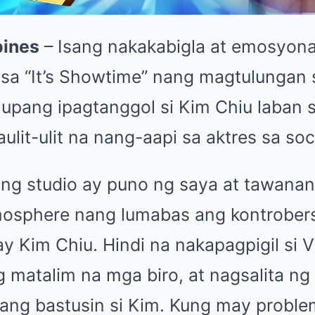
pines
– Isang nakakabigla at emosyona
sa “It’s Showtime” nang magtulungan 
o upang ipagtanggol si Kim Chiu laban 
ulit-ulit na nang-aapi sa aktres sa soc
g studio ay puno ng saya at tawanan,
osphere nang lumabas ang kontrobers
y Kim Chiu. Hindi na nakapagpigil si 
g matalim na mga biro, at nagsalita n
ang bastusin si Kim. Kung may proble