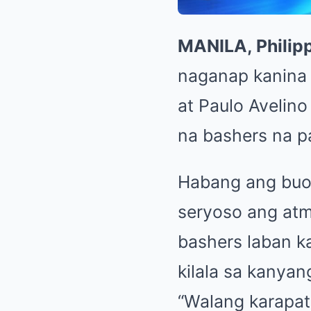
MANILA, Philip
naganap kanina 
at Paulo Avelin
na bashers na pa
Habang ang buon
seryoso ang atm
bashers laban ka
kilala sa kanyan
“Walang karapat