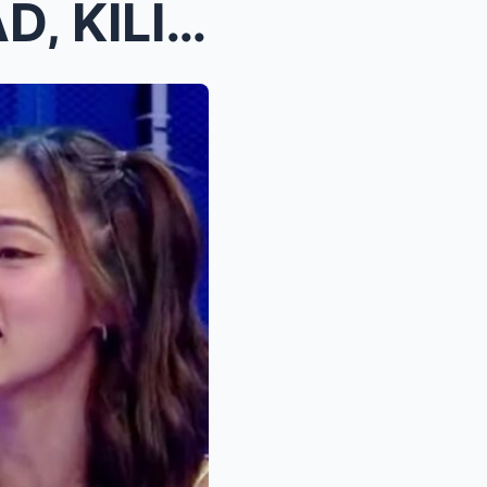
VICE GANDA at PAULO AGAD, KILIG NA PAG-DEPENSA KAY...