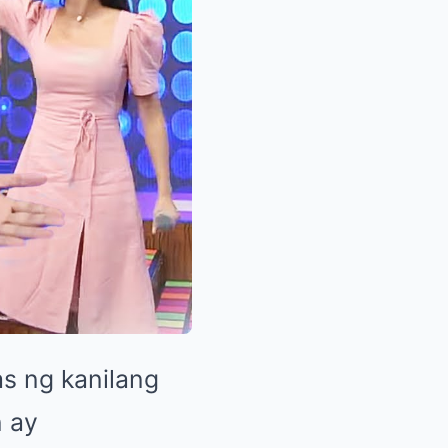
s ng kanilang
n ay