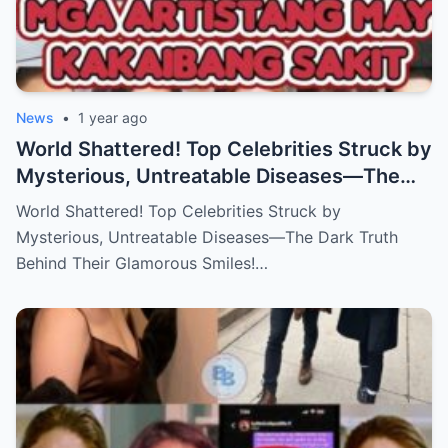
News
•
1 year ago
World Shattered! Top Celebrities Struck by
Mysterious, Untreatable Diseases—The
Dark Truth Behind Their Glamorous Smiles!
World Shattered! Top Celebrities Struck by
Mysterious, Untreatable Diseases—The Dark Truth
Behind Their Glamorous Smiles!…