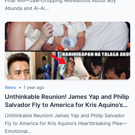
Final Will—Jaw-Dropping Revelations About Boy
Abunda and Ai-Ai…
News
•
1 year ago
Unthinkable Reunion! James Yap and Philip
Salvador Fly to America for Kris Aquino’s
Heartbreaking Plea—Emotional Visit,
Unthinkable Reunion! James Yap and Philip Salvador
Hidden Tears, and a Final Wish that Shook
Fly to America for Kris Aquino’s Heartbreaking Plea—
Everyone to the Core!
Emotional…