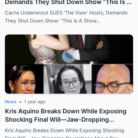
Demands They Shut Down Show “This Is A
Show That Lies To Its Viewers”
Carrie Underwood SUES ‘The View’ Hosts, Demands
They Shut Down Show: “This Is A Show…
News
•
1 year ago
Kris Aquino Breaks Down While Exposing
Shocking Final Will—Jaw-Dropping
Revelations About Boy Abunda and Ai-Ai
Kris Aquino Breaks Down While Exposing Shocking
Delas Alas Leave Fans Speechless!