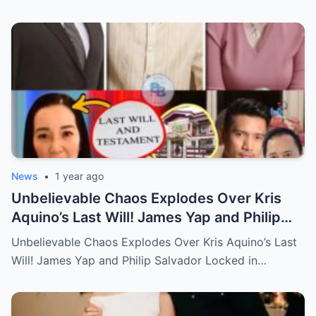
News
•
1 year ago
Unbelievable Chaos Explodes Over Kris
Aquino’s Last Will! James Yap and Philip
Salvador Locked in Explosive Battle for Her
Unbelievable Chaos Explodes Over Kris Aquino’s Last
Hidden Fortune and Shocking Secrets—
Will! James Yap and Philip Salvador Locked in…
Who Will Claim the Ultimate Prize Left
Behind by the Queen of All Media?