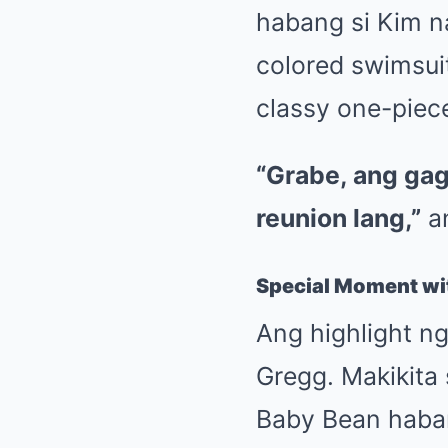
habang si Kim n
colored swimsui
classy one-piece
“Grabe, ang gag
reunion lang,”
an
Special Moment wi
Ang highlight n
Gregg. Makikita
Baby Bean haban