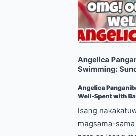
Angelica Pangan
Swimming: Sund
Angelica Panganiba
Well-Spent with Ba
Isang nakakatu
magsama-sama 