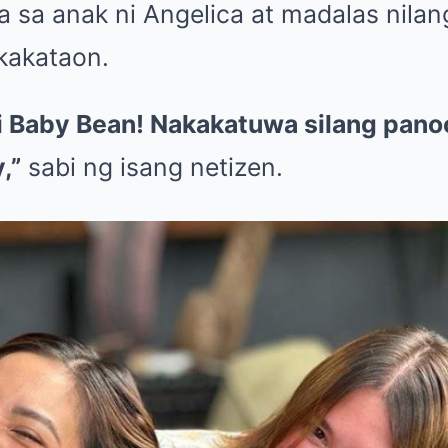
 sa anak ni Angelica at madalas nilang
kakataon.
i Baby Bean! Nakakatuwa silang pano
,”
sabi ng isang netizen.