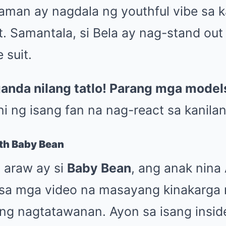
aman ay nagdala ng youthful vibe sa k
t. Samantala, si Bela ay nag-stand ou
 suit.
anda nilang tatlo! Parang mga model
i ng isang fan na nag-react sa kanilang
th Baby Bean
g araw ay si
Baby Bean
, ang anak nina 
 sa mga video na masayang kinakarga n
g nagtatawanan. Ayon sa isang insid