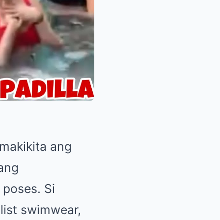
 makikita ang
bang
 poses. Si
list swimwear,