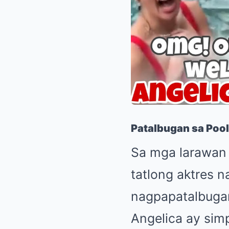
Patalbugan sa Pool
Sa mga larawan a
tatlong aktres n
nagpapatalbugan
Angelica ay sim