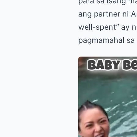
para sa isang 
ang partner ni A
well-spent” ay 
pagmamahal sa is