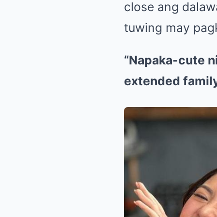
close ang dalawa
tuwing may pag
“Napaka-cute n
extended family