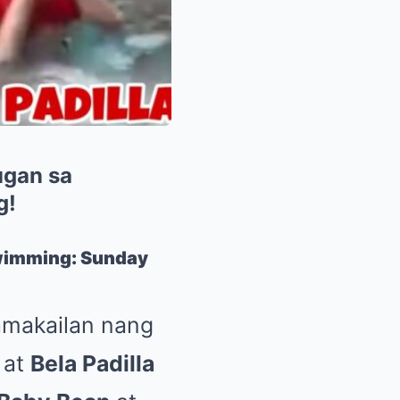
ugan sa
g!
Swimming: Sunday
makailan nang
, at
Bela Padilla