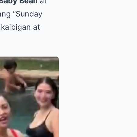
Baby Bean
at
lang “Sunday
kaibigan at