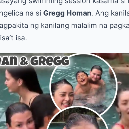
masayang swimming session kasama si
ngelica na si
Gregg Homan
. Ang kani
nagpakita ng kanilang malalim na pagka
a’t isa.