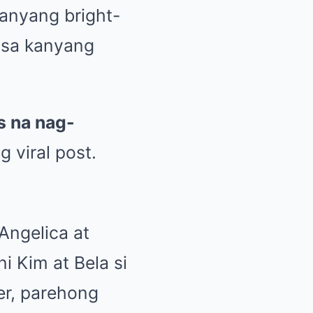
anyang bright-
t sa kanyang
s na nag-
 viral post.
Angelica at
i Kim at Bela si
er, parehong