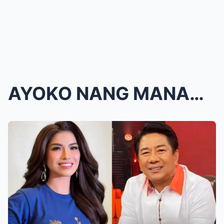
AYOKO NANG MANAHIMIK!” Sugar Mercado IBINULGAR ANG...