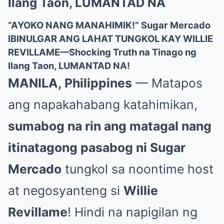
Ilang Taon, LUMANTAD NA
“AYOKO NANG MANAHIMIK!” Sugar Mercado
IBINULGAR ANG LAHAT TUNGKOL KAY WILLIE
REVILLAME—Shocking Truth na Tinago ng
Ilang Taon, LUMANTAD NA!
MANILA, Philippines
— Matapos
ang napakahabang katahimikan,
sumabog na rin ang matagal nang
itinatagong pasabog ni Sugar
Mercado
tungkol sa noontime host
at negosyanteng si
Willie
Revillame
! Hindi na napigilan ng