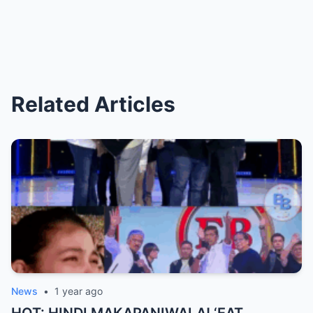
Related Articles
News
•
1 year ago
HOT: HINDI MAKAPANIWALA! ‘EAT