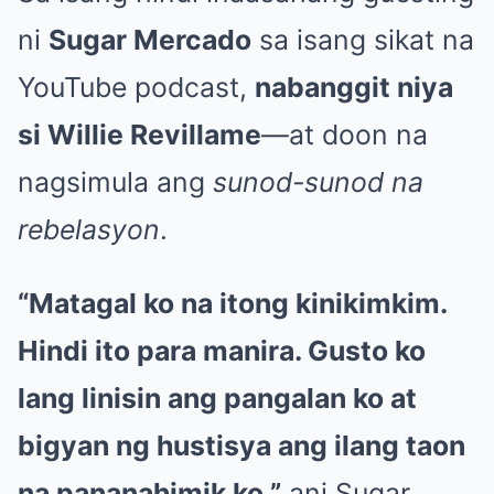
ni
Sugar Mercado
sa isang sikat na
YouTube podcast,
nabanggit niya
si Willie Revillame
—at doon na
nagsimula ang
sunod-sunod na
rebelasyon
.
“Matagal ko na itong kinikimkim.
Hindi ito para manira. Gusto ko
lang linisin ang pangalan ko at
bigyan ng hustisya ang ilang taon
na pananahimik ko,”
ani Sugar