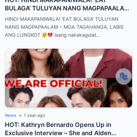
BULAGA’ TULUYAN NANG MAGPAPAALAM
– MGA TAGAHANGA, LABIS ANG LUNGKOT
HINDI MAKAPANIWALA! ‘EAT BULAGA’ TULUYAN
NANG MAGPAPAALAM – MGA TAGAHANGA, LABIS
ANG LUNGKOT
Isang nakakagulat…
News
•
1 year ago
HOT: Kathryn Bernardo Opens Up in
Exclusive Interview – She and Alden