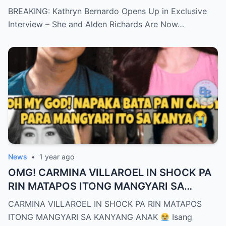
Richards Are Now Officially Together
BREAKING: Kathryn Bernardo Opens Up in Exclusive
Interview – She and Alden Richards Are Now…
News
•
1 year ago
OMG! CARMINA VILLAROEL IN SHOCK PA
RIN MATAPOS ITONG MANGYARI SA
KANYANG ANAK
CARMINA VILLAROEL IN SHOCK PA RIN MATAPOS
ITONG MANGYARI SA KANYANG ANAK
Isang