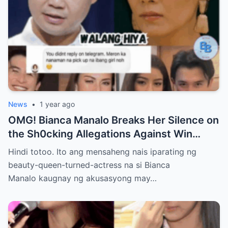
News
•
1 year ago
OMG! Bianca Manalo Breaks Her Silence on
the Sh0cking Allegations Against Win
Gatchalian—What She Has to Say Will
Hindi totoo. Ito ang mensaheng nais iparating ng
Leave You Speechless!
beauty-queen-turned-actress na si Bianca
Manalo kaugnay ng akusasyong may…