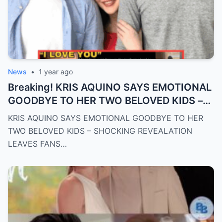
News
•
1 year ago
Breaking! KRIS AQUINO SAYS EMOTIONAL
GOODBYE TO HER TWO BELOVED KIDS –
SH0CKING REVEALATION LEAVES FANS
KRIS AQUINO SAYS EMOTIONAL GOODBYE TO HER
HEARTBROKEN!
TWO BELOVED KIDS – SHOCKING REVEALATION
LEAVES FANS…