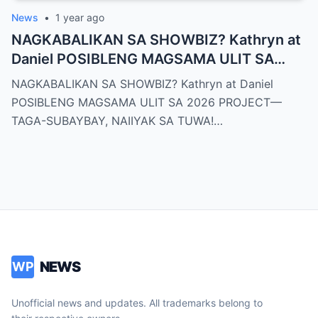
News
•
1 year ago
NAGKABALIKAN SA SHOWBIZ? Kathryn at
Daniel POSIBLENG MAGSAMA ULIT SA
2026 PROJECT—TAGA-SUBAYBAY,
NAGKABALIKAN SA SHOWBIZ? Kathryn at Daniel
NAIIYAK SA TUWA!
POSIBLENG MAGSAMA ULIT SA 2026 PROJECT—
TAGA-SUBAYBAY, NAIIYAK SA TUWA!…
NEWS
WP
Unofficial news and updates. All trademarks belong to