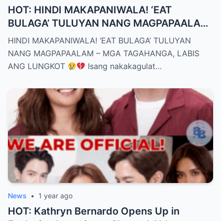
HOT: HINDI MAKAPANIWALA! ‘EAT
BULAGA’ TULUYAN NANG MAGPAPAALAM
– MGA TAGAHANGA, LABIS ANG LUNGKOT
HINDI MAKAPANIWALA! ‘EAT BULAGA’ TULUYAN
NANG MAGPAPAALAM – MGA TAGAHANGA, LABIS
ANG LUNGKOT
Isang nakakagulat…
News
•
1 year ago
HOT: Kathryn Bernardo Opens Up in