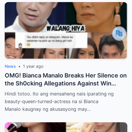
News
•
1 year ago
OMG! Bianca Manalo Breaks Her Silence on
the Sh0cking Allegations Against Win
Gatchalian—What She Has to Say Will
Hindi totoo. Ito ang mensaheng nais iparating ng
Leave You Speechless!
beauty-queen-turned-actress na si Bianca
Manalo kaugnay ng akusasyong may…