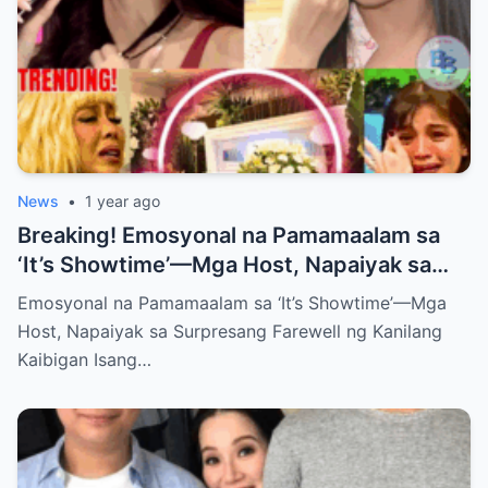
News
•
1 year ago
Breaking! Emosyonal na Pamamaalam sa
‘It’s Showtime’—Mga Host, Napaiyak sa
Surpresang Farewell ng Kanilang Kaibigan
Emosyonal na Pamamaalam sa ‘It’s Showtime’—Mga
Host, Napaiyak sa Surpresang Farewell ng Kanilang
Kaibigan Isang…