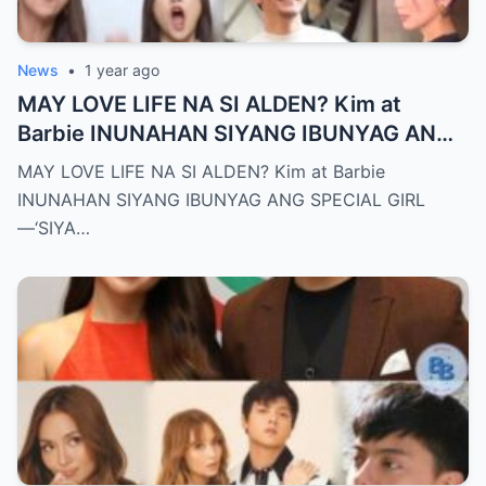
News
•
1 year ago
MAY LOVE LIFE NA SI ALDEN? Kim at
Barbie INUNAHAN SIYANG IBUNYAG ANG
SPECIAL GIRL—‘SIYA ANG TUNAY NA
MAY LOVE LIFE NA SI ALDEN? Kim at Barbie
INIINGATAN NIYA!’
INUNAHAN SIYANG IBUNYAG ANG SPECIAL GIRL
—‘SIYA…