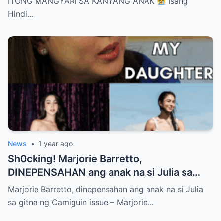
ITONG MANGYARI SA KANYANG ANAK
Isang
Hindi…
News
•
1 year ago
Sh0cking! Marjorie Barretto,
DINEPENSAHAN ang anak na si Julia sa
gitna ng Camiguin issue
Marjorie Barretto, dinepensahan ang anak na si Julia
sa gitna ng Camiguin issue – Marjorie…