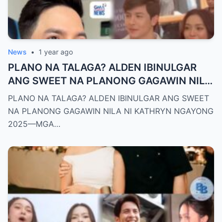
News
•
1 year ago
PLANO NA TALAGA? ALDEN IBINULGAR
ANG SWEET NA PLANONG GAGAWIN NILA
NI KATHRYN NGAYONG 2025—MGA
PLANO NA TALAGA? ALDEN IBINULGAR ANG SWEET
TAGA-SUBAYBAY, KINILIG NG TODO!
NA PLANONG GAGAWIN NILA NI KATHRYN NGAYONG
2025—MGA…