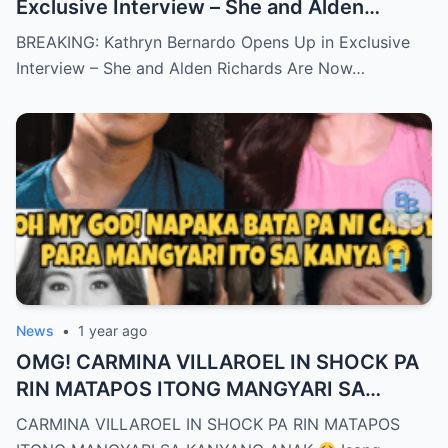
Exclusive Interview – She and Alden
Richards Are Now Officially Together
BREAKING: Kathryn Bernardo Opens Up in Exclusive
Interview – She and Alden Richards Are Now…
News
•
1 year ago
OMG! CARMINA VILLAROEL IN SHOCK PA
RIN MATAPOS ITONG MANGYARI SA
KANYANG ANAK
CARMINA VILLAROEL IN SHOCK PA RIN MATAPOS