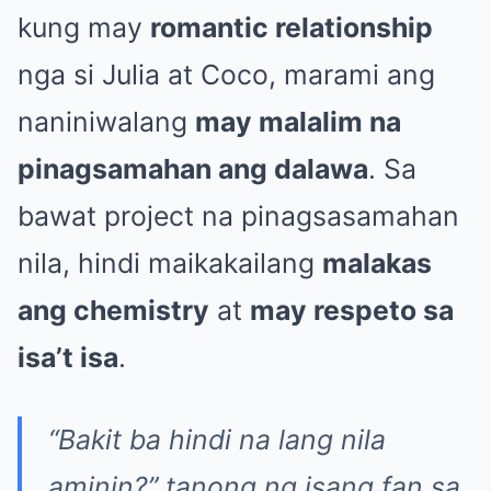
kung may
romantic relationship
nga si Julia at Coco, marami ang
naniniwalang
may malalim na
pinagsamahan ang dalawa
. Sa
bawat project na pinagsasamahan
nila, hindi maikakailang
malakas
ang chemistry
at
may respeto sa
isa’t isa
.
“Bakit ba hindi na lang nila
aminin?” tanong ng isang fan sa