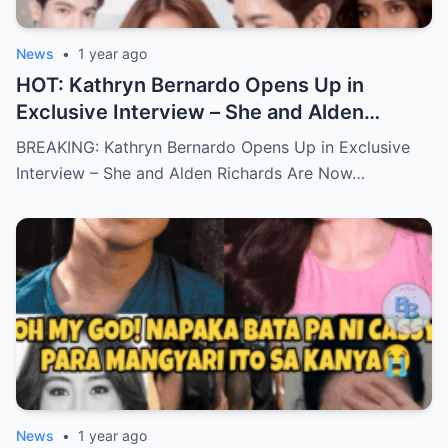
News
•
1 year ago
HOT: Kathryn Bernardo Opens Up in
Exclusive Interview – She and Alden
Richards Are Now Officially Together
BREAKING: Kathryn Bernardo Opens Up in Exclusive
Interview – She and Alden Richards Are Now…
News
•
1 year ago