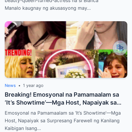
beauty-queen-turned-actress na si Bianca
Manalo kaugnay ng akusasyong may…
News
•
1 year ago
Breaking! Emosyonal na Pamamaalam sa
‘It’s Showtime’—Mga Host, Napaiyak sa
Surpresang Farewell ng Kanilang Kaibigan
Emosyonal na Pamamaalam sa ‘It’s Showtime’—Mga
Host, Napaiyak sa Surpresang Farewell ng Kanilang
Kaibigan Isang…