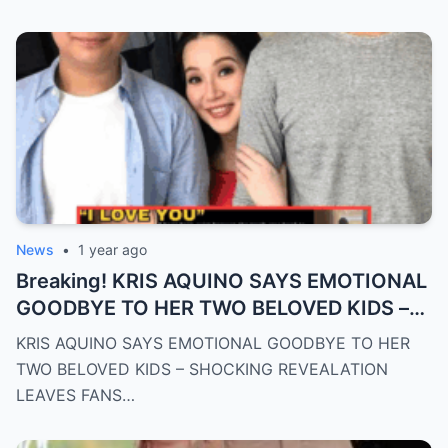
News
•
1 year ago
Breaking! KRIS AQUINO SAYS EMOTIONAL
GOODBYE TO HER TWO BELOVED KIDS –
SH0CKING REVEALATION LEAVES FANS
KRIS AQUINO SAYS EMOTIONAL GOODBYE TO HER
HEARTBROKEN!
TWO BELOVED KIDS – SHOCKING REVEALATION
LEAVES FANS…