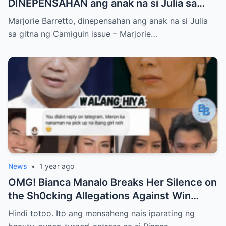
DINEPENSAHAN ang anak na si Julia sa
gitna ng Camiguin issue
Marjorie Barretto, dinepensahan ang anak na si Julia
sa gitna ng Camiguin issue – Marjorie…
News
•
1 year ago
OMG! Bianca Manalo Breaks Her Silence on
the Sh0cking Allegations Against Win
Gatchalian—What She Has to Say Will
Hindi totoo. Ito ang mensaheng nais iparating ng
Leave You Speechless!