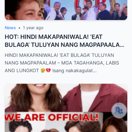
News
•
1 year ago
HOT: HINDI MAKAPANIWALA! ‘EAT
BULAGA’ TULUYAN NANG MAGPAPAALAM
– MGA TAGAHANGA, LABIS ANG LUNGKOT
HINDI MAKAPANIWALA! ‘EAT BULAGA’ TULUYAN
NANG MAGPAPAALAM – MGA TAGAHANGA, LABIS
ANG LUNGKOT
Isang nakakagulat…