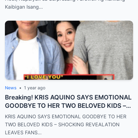
Kaibigan Isang…
News
•
1 year ago
Breaking! KRIS AQUINO SAYS EMOTIONAL
GOODBYE TO HER TWO BELOVED KIDS –
SH0CKING REVEALATION LEAVES FANS
KRIS AQUINO SAYS EMOTIONAL GOODBYE TO HER
HEARTBROKEN!
TWO BELOVED KIDS – SHOCKING REVEALATION
LEAVES FANS…