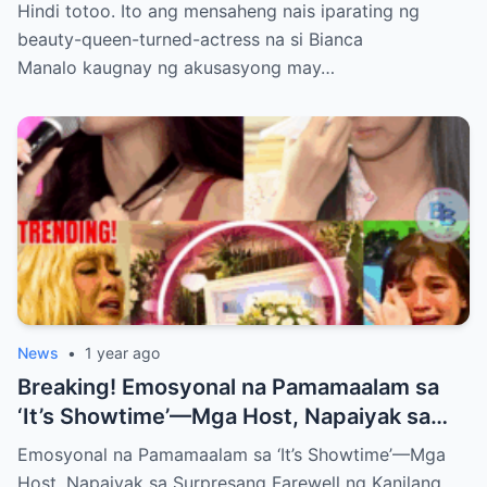
Gatchalian—What She Has to Say Will
Hindi totoo. Ito ang mensaheng nais iparating ng
Leave You Speechless!
beauty-queen-turned-actress na si Bianca
Manalo kaugnay ng akusasyong may…
News
•
1 year ago
Breaking! Emosyonal na Pamamaalam sa
‘It’s Showtime’—Mga Host, Napaiyak sa
Surpresang Farewell ng Kanilang Kaibigan
Emosyonal na Pamamaalam sa ‘It’s Showtime’—Mga
Host, Napaiyak sa Surpresang Farewell ng Kanilang