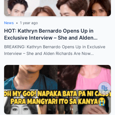
News
•
1 year ago
HOT: Kathryn Bernardo Opens Up in
Exclusive Interview – She and Alden
Richards Are Now Officially Together
BREAKING: Kathryn Bernardo Opens Up in Exclusive
Interview – She and Alden Richards Are Now…