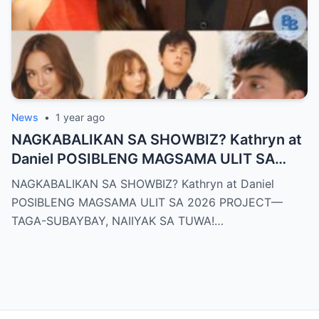
News
•
1 year ago
NAGKABALIKAN SA SHOWBIZ? Kathryn at
Daniel POSIBLENG MAGSAMA ULIT SA
2026 PROJECT—TAGA-SUBAYBAY,
NAGKABALIKAN SA SHOWBIZ? Kathryn at Daniel
NAIIYAK SA TUWA!
POSIBLENG MAGSAMA ULIT SA 2026 PROJECT—
TAGA-SUBAYBAY, NAIIYAK SA TUWA!…