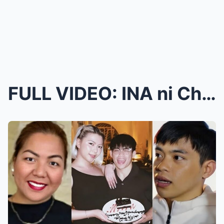
FULL VIDEO: INA ni Chloe San Jose May BABALA kay C...