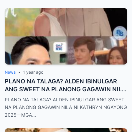
News
•
1 year ago
PLANO NA TALAGA? ALDEN IBINULGAR
ANG SWEET NA PLANONG GAGAWIN NILA
NI KATHRYN NGAYONG 2025—MGA
PLANO NA TALAGA? ALDEN IBINULGAR ANG SWEET
TAGA-SUBAYBAY, KINILIG NG TODO!
NA PLANONG GAGAWIN NILA NI KATHRYN NGAYONG
2025—MGA…