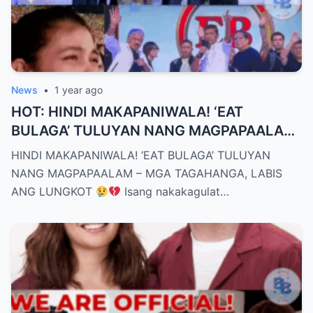
News
•
1 year ago
HOT: HINDI MAKAPANIWALA! ‘EAT
BULAGA’ TULUYAN NANG MAGPAPAALAM
– MGA TAGAHANGA, LABIS ANG LUNGKOT
HINDI MAKAPANIWALA! ‘EAT BULAGA’ TULUYAN
NANG MAGPAPAALAM – MGA TAGAHANGA, LABIS
ANG LUNGKOT
Isang nakakagulat…