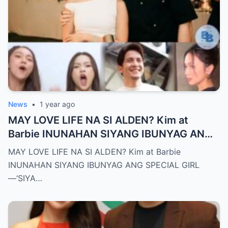
News
•
1 year ago
MAY LOVE LIFE NA SI ALDEN? Kim at
Barbie INUNAHAN SIYANG IBUNYAG ANG
SPECIAL GIRL—‘SIYA ANG TUNAY NA
MAY LOVE LIFE NA SI ALDEN? Kim at Barbie
INIINGATAN NIYA!’
INUNAHAN SIYANG IBUNYAG ANG SPECIAL GIRL
—‘SIYA…