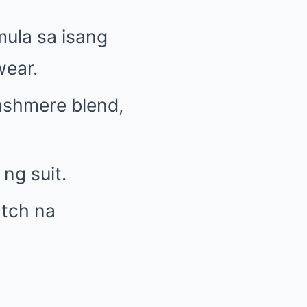
ula sa isang
wear.
ashmere blend,
ng suit.
tch na