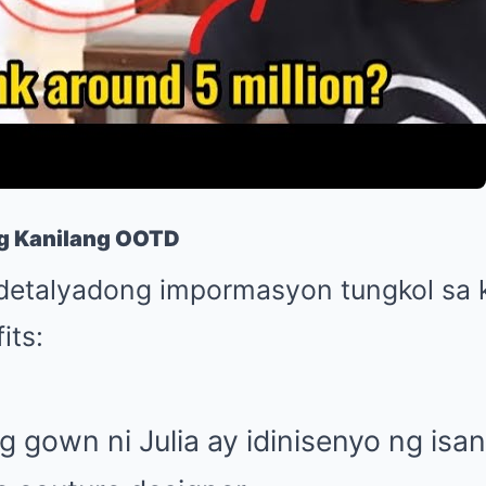
g Kanilang OOTD
detalyadong impormasyon tungkol sa 
its:
 gown ni Julia ay idinisenyo ng isan