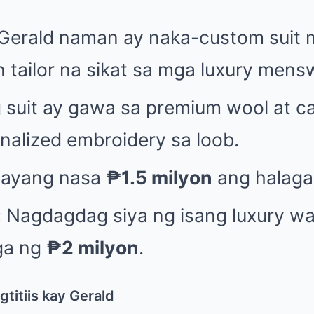
Gerald naman ay naka-custom suit m
an tailor na sikat sa mga luxury mens
suit ay gawa sa premium wool at c
nalized embroidery sa loob.
tayang nasa
₱1.5 milyon
ang halaga 
:
Nagdagdag siya ng isang luxury wa
ga ng
₱2 milyon
.