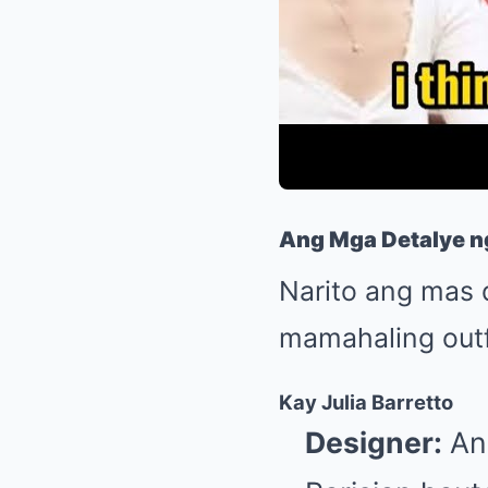
Ang Mga Detalye n
Narito ang mas 
mamahaling outf
Kay Julia Barretto
Designer:
Ang