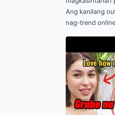
magkasintahan pa
Ang kanilang out
nag-trend onlin