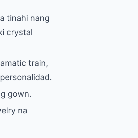
a tinahi nang
i crystal
matic train,
personalidad.
ng gown.
elry na