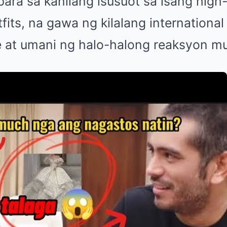
ra sa kanilang isusuot sa isang high-
fits, na gawa ng kilalang international
e at umani ng halo-halong reaksyon mul