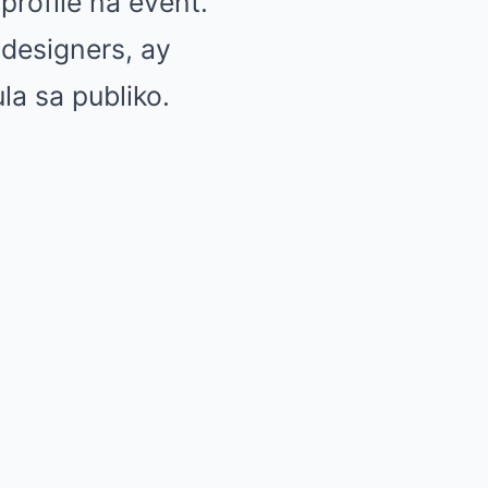
profile na event.
 designers, ay
a sa publiko.