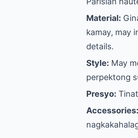
Parisian haut
Material:
Gina
kamay, may in
details.
Style:
May mod
perpektong s
Presyo:
Tina
Accessories
nagkakahala