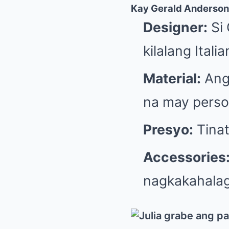
Kay Gerald Anderson
Designer:
Si 
kilalang Itali
Material:
Ang 
na may perso
Presyo:
Tina
Accessories
nagkakahala