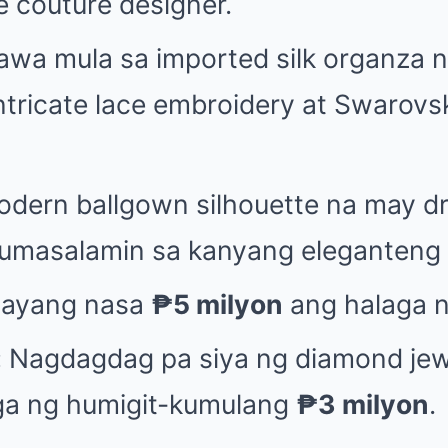
e couture designer.
wa mula sa imported silk organza n
tricate lace embroidery at Swarovsk
ern ballgown silhouette na may dra
umasalamin sa kanyang eleganteng 
tayang nasa
₱5 milyon
ang halaga 
:
Nagdagdag pa siya ng diamond jew
ga ng humigit-kumulang
₱3 milyon
.