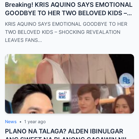
Breaking! KRIS AQUINO SAYS EMOTIONAL
GOODBYE TO HER TWO BELOVED KIDS –
SH0CKING REVEALATION LEAVES FANS
KRIS AQUINO SAYS EMOTIONAL GOODBYE TO HER
HEARTBROKEN!
TWO BELOVED KIDS – SHOCKING REVEALATION
LEAVES FANS…
News
•
1 year ago
PLANO NA TALAGA? ALDEN IBINULGAR