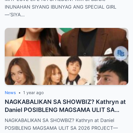
INIINGATAN NIYA!’
INUNAHAN SIYANG IBUNYAG ANG SPECIAL GIRL
—‘SIYA…
News
•
1 year ago
NAGKABALIKAN SA SHOWBIZ? Kathryn at
Daniel POSIBLENG MAGSAMA ULIT SA
2026 PROJECT—TAGA-SUBAYBAY,
NAGKABALIKAN SA SHOWBIZ? Kathryn at Daniel
NAIIYAK SA TUWA!
POSIBLENG MAGSAMA ULIT SA 2026 PROJECT—