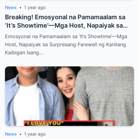
News
•
1 year ago
Breaking! Emosyonal na Pamamaalam sa
‘It’s Showtime’—Mga Host, Napaiyak sa
Surpresang Farewell ng Kanilang Kaibigan
Emosyonal na Pamamaalam sa ‘It’s Showtime’—Mga
Host, Napaiyak sa Surpresang Farewell ng Kanilang
Kaibigan Isang…
News
•
1 year ago