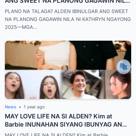
ANG SWEET NA PLANONG GAGAWIN NILA
NI KATHRYN NGAYONG 2025—MGA
PLANO NA TALAGA? ALDEN IBINULGAR ANG SWEET
TAGA-SUBAYBAY, KINILIG NG TODO!
NA PLANONG GAGAWIN NILA NI KATHRYN NGAYONG
2025—MGA…
News
•
1 year ago
MAY LOVE LIFE NA SI ALDEN? Kim at
Barbie INUNAHAN SIYANG IBUNYAG ANG
SPECIAL GIRL—‘SIYA ANG TUNAY NA
MAY LOVE LIFE NA SI ALDEN? Kim at Barbie