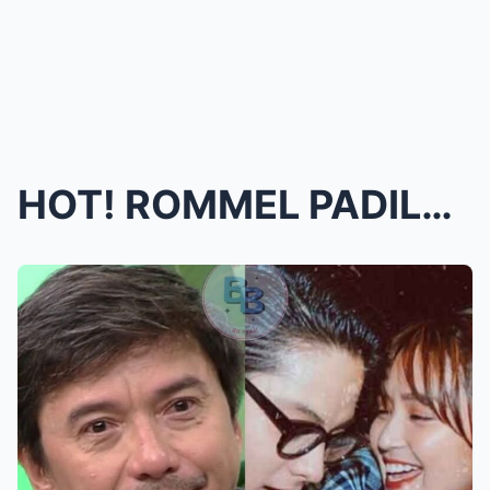
HOT! ROMMEL PADILLA isiniwalat sa PUBLIKO kung bak...