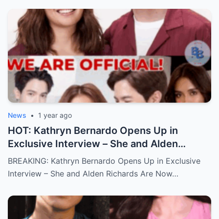
News
•
1 year ago
HOT: Kathryn Bernardo Opens Up in
Exclusive Interview – She and Alden
Richards Are Now Officially Together
BREAKING: Kathryn Bernardo Opens Up in Exclusive
Interview – She and Alden Richards Are Now…