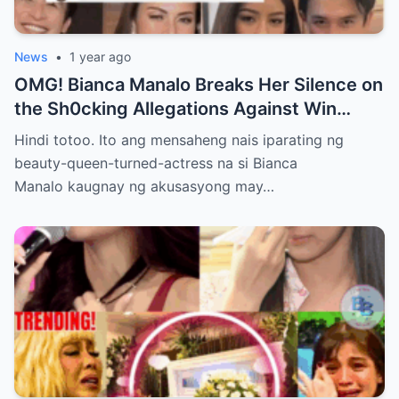
News
•
1 year ago
OMG! Bianca Manalo Breaks Her Silence on
the Sh0cking Allegations Against Win
Gatchalian—What She Has to Say Will
Hindi totoo. Ito ang mensaheng nais iparating ng
Leave You Speechless!
beauty-queen-turned-actress na si Bianca
Manalo kaugnay ng akusasyong may…