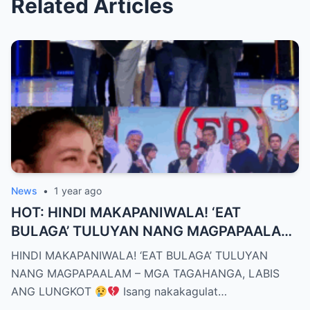
Related Articles
News
•
1 year ago
HOT: HINDI MAKAPANIWALA! ‘EAT
BULAGA’ TULUYAN NANG MAGPAPAALAM
– MGA TAGAHANGA, LABIS ANG LUNGKOT
HINDI MAKAPANIWALA! ‘EAT BULAGA’ TULUYAN
NANG MAGPAPAALAM – MGA TAGAHANGA, LABIS
ANG LUNGKOT
Isang nakakagulat…