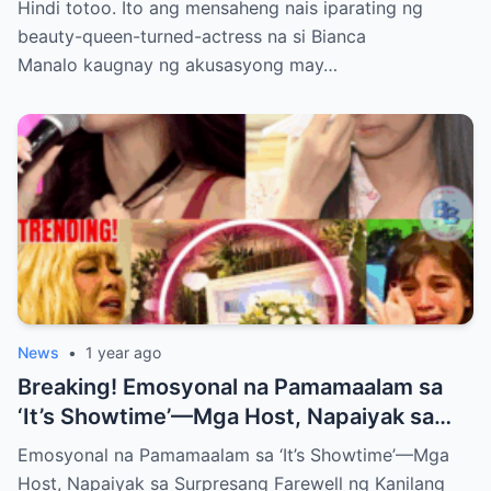
Hindi totoo. Ito ang mensaheng nais iparating ng
Leave You Speechless!
beauty-queen-turned-actress na si Bianca
Manalo kaugnay ng akusasyong may…
News
•
1 year ago
Breaking! Emosyonal na Pamamaalam sa
‘It’s Showtime’—Mga Host, Napaiyak sa
Surpresang Farewell ng Kanilang Kaibigan
Emosyonal na Pamamaalam sa ‘It’s Showtime’—Mga
Host, Napaiyak sa Surpresang Farewell ng Kanilang