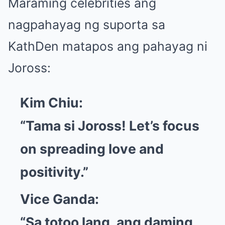
Maraming celebrities ang
nagpahayag ng suporta sa
KathDen matapos ang pahayag ni
Joross:
Kim Chiu:
“Tama si Joross! Let’s focus
on spreading love and
positivity.”
Vice Ganda:
“Sa totoo lang, ang daming