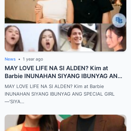
News
•
1 year ago
MAY LOVE LIFE NA SI ALDEN? Kim at
Barbie INUNAHAN SIYANG IBUNYAG ANG
SPECIAL GIRL—‘SIYA ANG TUNAY NA
MAY LOVE LIFE NA SI ALDEN? Kim at Barbie
INIINGATAN NIYA!’
INUNAHAN SIYANG IBUNYAG ANG SPECIAL GIRL
—‘SIYA…