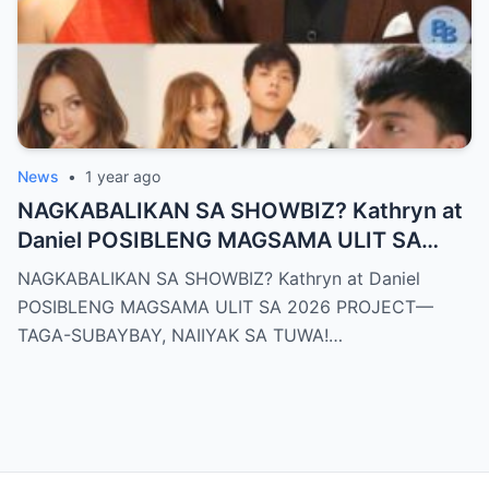
News
•
1 year ago
NAGKABALIKAN SA SHOWBIZ? Kathryn at
Daniel POSIBLENG MAGSAMA ULIT SA
2026 PROJECT—TAGA-SUBAYBAY,
NAGKABALIKAN SA SHOWBIZ? Kathryn at Daniel
NAIIYAK SA TUWA!
POSIBLENG MAGSAMA ULIT SA 2026 PROJECT—
TAGA-SUBAYBAY, NAIIYAK SA TUWA!…