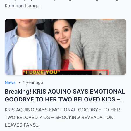
Kaibigan Isang…
News
•
1 year ago
Breaking! KRIS AQUINO SAYS EMOTIONAL
GOODBYE TO HER TWO BELOVED KIDS –
SH0CKING REVEALATION LEAVES FANS
KRIS AQUINO SAYS EMOTIONAL GOODBYE TO HER
HEARTBROKEN!
TWO BELOVED KIDS – SHOCKING REVEALATION
LEAVES FANS…