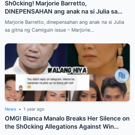
Sh0cking! Marjorie Barretto,
DINEPENSAHAN ang anak na si Julia sa
gitna ng Camiguin issue
Marjorie Barretto, dinepensahan ang anak na si Julia
sa gitna ng Camiguin issue – Marjorie…
News
•
1 year ago
OMG! Bianca Manalo Breaks Her Silence on
the Sh0cking Allegations Against Win
Gatchalian—What She Has to Say Will