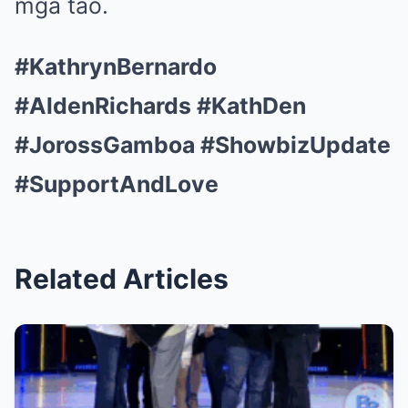
mga tao.
#KathrynBernardo
#AldenRichards #KathDen
#JorossGamboa #ShowbizUpdate
#SupportAndLove
Related Articles