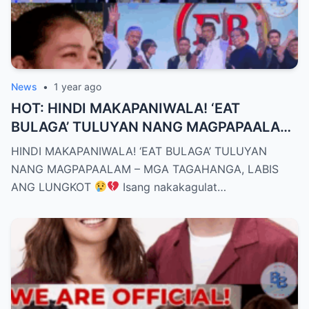
News
•
1 year ago
HOT: HINDI MAKAPANIWALA! ‘EAT
BULAGA’ TULUYAN NANG MAGPAPAALAM
– MGA TAGAHANGA, LABIS ANG LUNGKOT
HINDI MAKAPANIWALA! ‘EAT BULAGA’ TULUYAN
NANG MAGPAPAALAM – MGA TAGAHANGA, LABIS
ANG LUNGKOT
Isang nakakagulat…