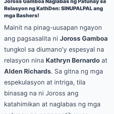
Joross Gamboa Naglabas ng Patunay sa
Relasyon ng KathDen: SINUPALPAL ang
mga Bashers!
Mainit na pinag-uusapan ngayon
ang pagsasalita ni
Joross Gamboa
tungkol sa diumano’y espesyal na
relasyon nina
Kathryn Bernardo
at
Alden Richards
. Sa gitna ng mga
espekulasyon at intriga, tila
binasag na ni Joross ang
katahimikan at naglabas ng mga