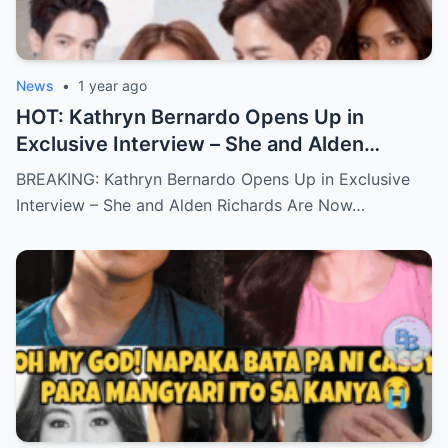
News
•
1 year ago
HOT: Kathryn Bernardo Opens Up in
Exclusive Interview – She and Alden
Richards Are Now Officially Together
BREAKING: Kathryn Bernardo Opens Up in Exclusive
Interview – She and Alden Richards Are Now…