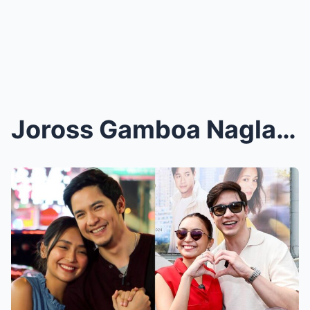
Joross Gamboa Naglabas ng Patunay sa Relasyon ng K...