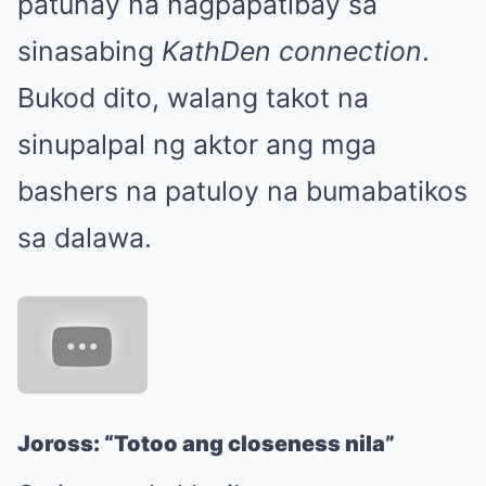
patunay na nagpapatibay sa
sinasabing
KathDen connection
.
Bukod dito, walang takot na
sinupalpal ng aktor ang mga
bashers na patuloy na bumabatikos
sa dalawa.
Joross: “Totoo ang closeness nila”