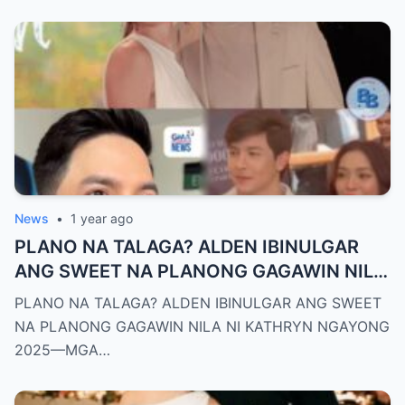
News
•
1 year ago
PLANO NA TALAGA? ALDEN IBINULGAR
ANG SWEET NA PLANONG GAGAWIN NILA
NI KATHRYN NGAYONG 2025—MGA
PLANO NA TALAGA? ALDEN IBINULGAR ANG SWEET
TAGA-SUBAYBAY, KINILIG NG TODO!
NA PLANONG GAGAWIN NILA NI KATHRYN NGAYONG
2025—MGA…