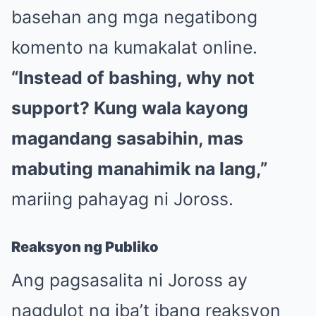
basehan ang mga negatibong
komento na kumakalat online.
“Instead of bashing, why not
support? Kung wala kayong
magandang sasabihin, mas
mabuting manahimik na lang,”
mariing pahayag ni Joross.
Reaksyon ng Publiko
Ang pagsasalita ni Joross ay
nagdulot ng iba’t ibang reaksyon