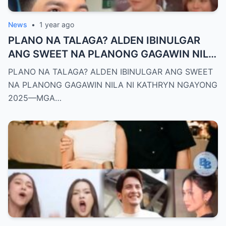
News
•
1 year ago
PLANO NA TALAGA? ALDEN IBINULGAR
ANG SWEET NA PLANONG GAGAWIN NILA
NI KATHRYN NGAYONG 2025—MGA
PLANO NA TALAGA? ALDEN IBINULGAR ANG SWEET
TAGA-SUBAYBAY, KINILIG NG TODO!
NA PLANONG GAGAWIN NILA NI KATHRYN NGAYONG
2025—MGA…