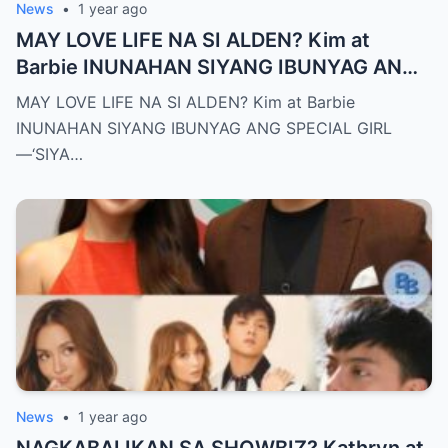
News
•
1 year ago
MAY LOVE LIFE NA SI ALDEN? Kim at
Barbie INUNAHAN SIYANG IBUNYAG ANG
SPECIAL GIRL—‘SIYA ANG TUNAY NA
MAY LOVE LIFE NA SI ALDEN? Kim at Barbie
INIINGATAN NIYA!’
INUNAHAN SIYANG IBUNYAG ANG SPECIAL GIRL
—‘SIYA…
News
•
1 year ago