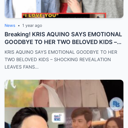
News
•
1 year ago
Breaking! KRIS AQUINO SAYS EMOTIONAL
GOODBYE TO HER TWO BELOVED KIDS –
SH0CKING REVEALATION LEAVES FANS
KRIS AQUINO SAYS EMOTIONAL GOODBYE TO HER
HEARTBROKEN!
TWO BELOVED KIDS – SHOCKING REVEALATION
LEAVES FANS…