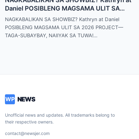
NAGKABALIKAN SA SHOWBIZ? Kathryn at
Daniel POSIBLENG MAGSAMA ULIT SA
2026 PROJECT—TAGA-SUBAYBAY,
NAGKABALIKAN SA SHOWBIZ? Kathryn at Daniel
NAIIYAK SA TUWA!
POSIBLENG MAGSAMA ULIT SA 2026 PROJECT—
TAGA-SUBAYBAY, NAIIYAK SA TUWA!…
NEWS
WP
Unofficial news and updates. All trademarks belong to
their respective owners.
contact@newsjer.com