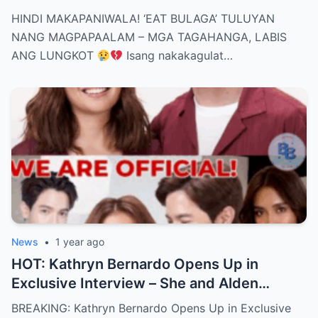
– MGA TAGAHANGA, LABIS ANG LUNGKOT
HINDI MAKAPANIWALA! ‘EAT BULAGA’ TULUYAN
NANG MAGPAPAALAM – MGA TAGAHANGA, LABIS
ANG LUNGKOT
Isang nakakagulat…
News
•
1 year ago
HOT: Kathryn Bernardo Opens Up in
Exclusive Interview – She and Alden
Richards Are Now Officially Together
BREAKING: Kathryn Bernardo Opens Up in Exclusive