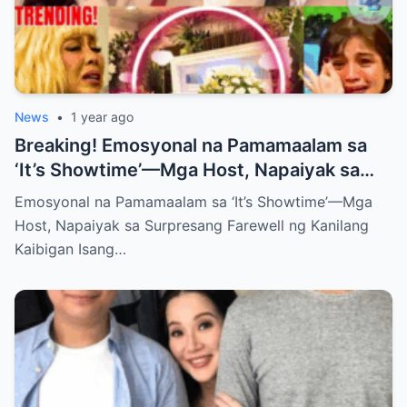
News
•
1 year ago
Breaking! Emosyonal na Pamamaalam sa
‘It’s Showtime’—Mga Host, Napaiyak sa
Surpresang Farewell ng Kanilang Kaibigan
Emosyonal na Pamamaalam sa ‘It’s Showtime’—Mga
Host, Napaiyak sa Surpresang Farewell ng Kanilang
Kaibigan Isang…