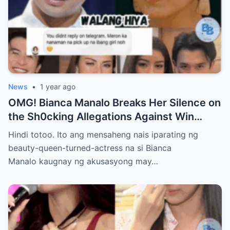
News
•
1 year ago
OMG! Bianca Manalo Breaks Her Silence on
the Sh0cking Allegations Against Win
Gatchalian—What She Has to Say Will
Hindi totoo. Ito ang mensaheng nais iparating ng
Leave You Speechless!
beauty-queen-turned-actress na si Bianca
Manalo kaugnay ng akusasyong may…