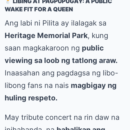
LIBING AT PAGPUPUGAY: A PUBLIC
WAKE FIT FOR A QUEEN
Ang labi ni Pilita ay ilalagak sa
Heritage Memorial Park
, kung
saan magkakaroon ng
public
viewing sa loob ng tatlong araw.
Inaasahan ang pagdagsa ng libo-
libong fans na nais
magbigay ng
huling respeto.
May tribute concert na rin daw na
inihahanda, na
babalikan ang