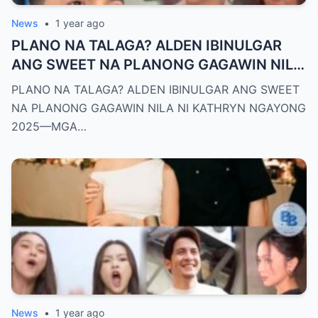
News
•
1 year ago
PLANO NA TALAGA? ALDEN IBINULGAR
ANG SWEET NA PLANONG GAGAWIN NILA
NI KATHRYN NGAYONG 2025—MGA
PLANO NA TALAGA? ALDEN IBINULGAR ANG SWEET
TAGA-SUBAYBAY, KINILIG NG TODO!
NA PLANONG GAGAWIN NILA NI KATHRYN NGAYONG
2025—MGA…
News
•
1 year ago