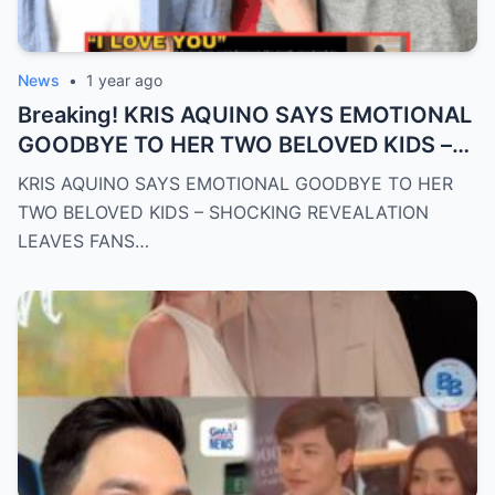
News
•
1 year ago
Breaking! KRIS AQUINO SAYS EMOTIONAL
GOODBYE TO HER TWO BELOVED KIDS –
SH0CKING REVEALATION LEAVES FANS
KRIS AQUINO SAYS EMOTIONAL GOODBYE TO HER
HEARTBROKEN!
TWO BELOVED KIDS – SHOCKING REVEALATION
LEAVES FANS…