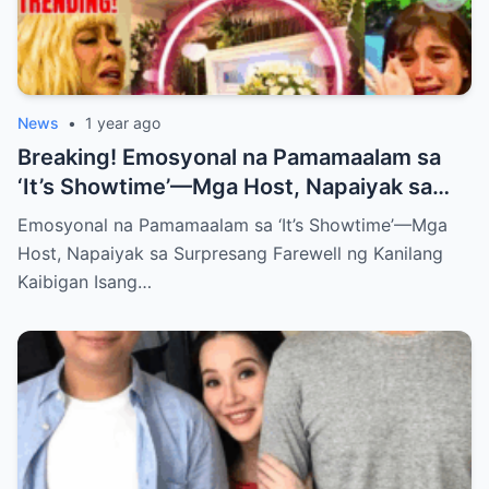
News
•
1 year ago
Breaking! Emosyonal na Pamamaalam sa
‘It’s Showtime’—Mga Host, Napaiyak sa
Surpresang Farewell ng Kanilang Kaibigan
Emosyonal na Pamamaalam sa ‘It’s Showtime’—Mga
Host, Napaiyak sa Surpresang Farewell ng Kanilang
Kaibigan Isang…