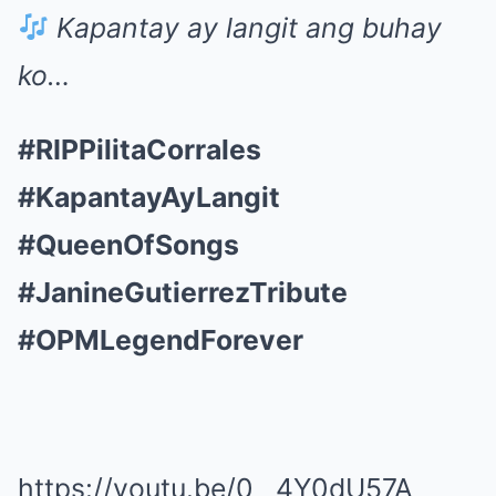
Kapantay ay langit ang buhay
ko…
#RIPPilitaCorrales
#KapantayAyLangit
#QueenOfSongs
#JanineGutierrezTribute
#OPMLegendForever
https://youtu.be/0__4Y0dU57A