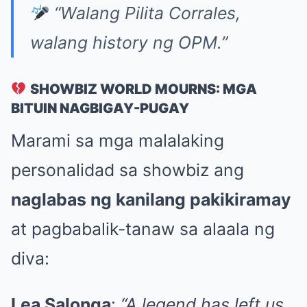
“Walang Pilita Corrales,
walang history ng OPM.”
SHOWBIZ WORLD MOURNS: MGA
BITUIN NAGBIGAY-PUGAY
Marami sa mga malalaking
personalidad sa showbiz ang
naglabas ng kanilang pakikiramay
at pagbabalik-tanaw sa alaala ng
diva:
Lea Salonga
:
“A legend has left us.