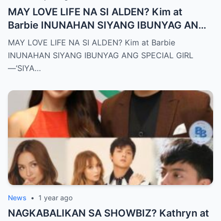
MAY LOVE LIFE NA SI ALDEN? Kim at
Barbie INUNAHAN SIYANG IBUNYAG ANG
SPECIAL GIRL—‘SIYA ANG TUNAY NA
MAY LOVE LIFE NA SI ALDEN? Kim at Barbie
INIINGATAN NIYA!’
INUNAHAN SIYANG IBUNYAG ANG SPECIAL GIRL
—‘SIYA…
News
•
1 year ago
NAGKABALIKAN SA SHOWBIZ? Kathryn at