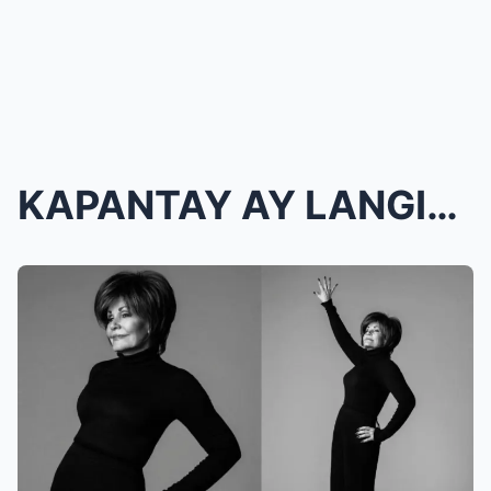
KAPANTAY AY LANGIT, PAALAM NA… Pilita Corral...