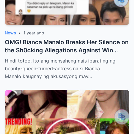
News
•
1 year ago
OMG! Bianca Manalo Breaks Her Silence on
the Sh0cking Allegations Against Win
Gatchalian—What She Has to Say Will
Hindi totoo. Ito ang mensaheng nais iparating ng
Leave You Speechless!
beauty-queen-turned-actress na si Bianca
Manalo kaugnay ng akusasyong may…