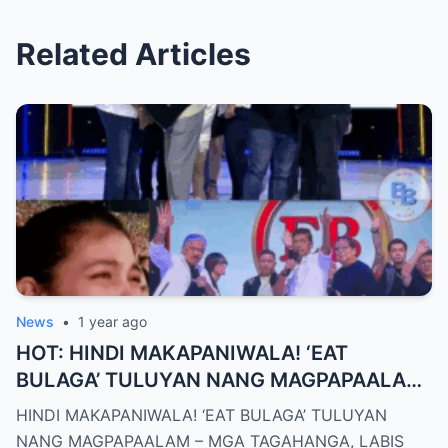
Related Articles
News
•
1 year ago
HOT: HINDI MAKAPANIWALA! ‘EAT
BULAGA’ TULUYAN NANG MAGPAPAALAM
– MGA TAGAHANGA, LABIS ANG LUNGKOT
HINDI MAKAPANIWALA! ‘EAT BULAGA’ TULUYAN
NANG MAGPAPAALAM – MGA TAGAHANGA, LABIS