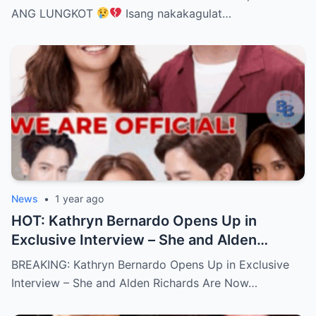
ANG LUNGKOT
Isang nakakagulat…
News
•
1 year ago
HOT: Kathryn Bernardo Opens Up in
Exclusive Interview – She and Alden
Richards Are Now Officially Together
BREAKING: Kathryn Bernardo Opens Up in Exclusive
Interview – She and Alden Richards Are Now…