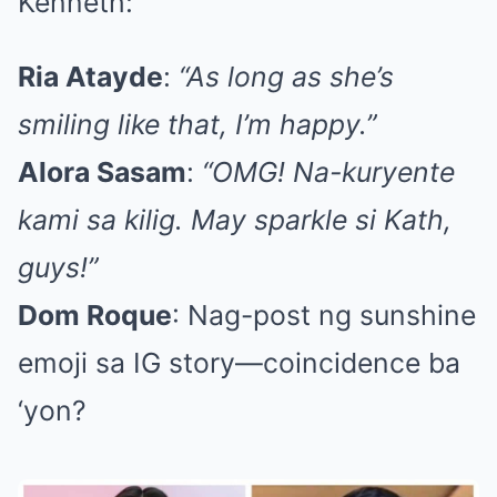
Kenneth:
Ria Atayde
:
“As long as she’s
smiling like that, I’m happy.”
Alora Sasam
:
“OMG! Na-kuryente
kami sa kilig. May sparkle si Kath,
guys!”
Dom Roque
: Nag-post ng sunshine
emoji sa IG story—coincidence ba
‘yon?