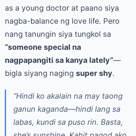
as a young doctor at paano siya
nagba-balance ng love life. Pero
nang tanungin siya tungkol sa
“someone special na
nagpapangiti sa kanya lately”
—
bigla siyang naging
super shy
.
“Hindi ko akalain na may taong
ganun kaganda—hindi lang sa
labas, kundi sa puso rin. Basta,
she’s sunshine. Kahit pagod ako,