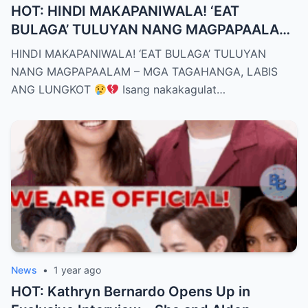
HOT: HINDI MAKAPANIWALA! ‘EAT
BULAGA’ TULUYAN NANG MAGPAPAALAM
– MGA TAGAHANGA, LABIS ANG LUNGKOT
HINDI MAKAPANIWALA! ‘EAT BULAGA’ TULUYAN
NANG MAGPAPAALAM – MGA TAGAHANGA, LABIS
ANG LUNGKOT
Isang nakakagulat…
News
•
1 year ago
HOT: Kathryn Bernardo Opens Up in