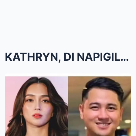
KATHRYN, DI NAPIGIL ANG NGITI Matapos Mapanood ang...