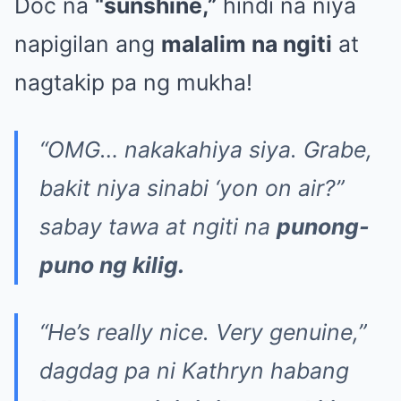
Doc na
“sunshine,”
hindi na niya
napigilan ang
malalim na ngiti
at
nagtakip pa ng mukha!
“OMG… nakakahiya siya. Grabe,
bakit niya sinabi ‘yon on air?”
sabay tawa at ngiti na
punong-
puno ng kilig.
“He’s really nice. Very genuine,”
dagdag pa ni Kathryn habang