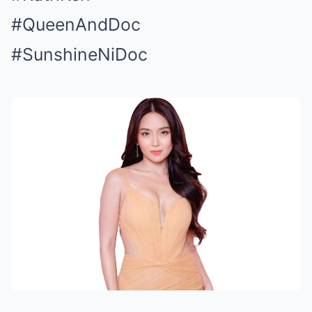
#QueenAndDoc
#SunshineNiDoc