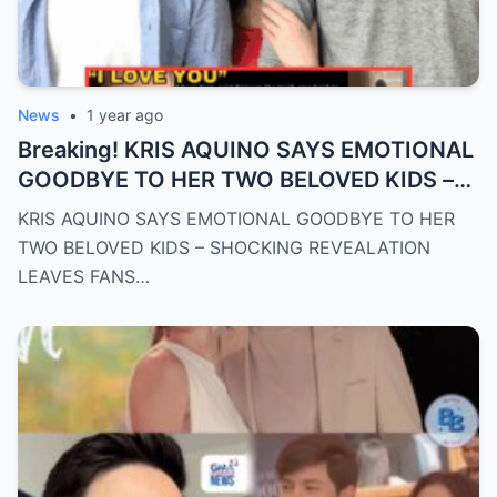
News
•
1 year ago
Breaking! KRIS AQUINO SAYS EMOTIONAL
GOODBYE TO HER TWO BELOVED KIDS –
SH0CKING REVEALATION LEAVES FANS
KRIS AQUINO SAYS EMOTIONAL GOODBYE TO HER
HEARTBROKEN!
TWO BELOVED KIDS – SHOCKING REVEALATION
LEAVES FANS…