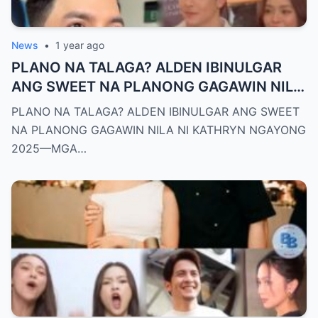
News
•
1 year ago
PLANO NA TALAGA? ALDEN IBINULGAR
ANG SWEET NA PLANONG GAGAWIN NILA
NI KATHRYN NGAYONG 2025—MGA
PLANO NA TALAGA? ALDEN IBINULGAR ANG SWEET
TAGA-SUBAYBAY, KINILIG NG TODO!
NA PLANONG GAGAWIN NILA NI KATHRYN NGAYONG
2025—MGA…