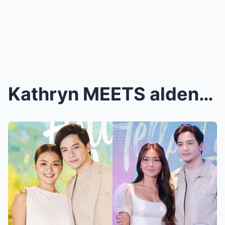
Kathryn MEETS alden Tita! • Kathryn TINANONG tungk...