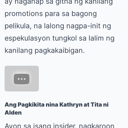
ay naganap sa gitna ng kanilang
promotions para sa bagong
pelikula, na lalong nagpa-init ng
espekulasyon tungkol sa lalim ng
kanilang pagkakaibigan.
Ang Pagkikita nina Kathryn at Tita ni
Alden
Ayon sa isang insider, nagkaroon