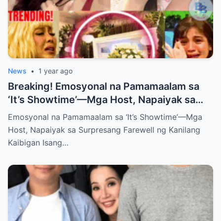
News
•
1 year ago
Breaking! Emosyonal na Pamamaalam sa
‘It’s Showtime’—Mga Host, Napaiyak sa
Surpresang Farewell ng Kanilang Kaibigan
Emosyonal na Pamamaalam sa ‘It’s Showtime’—Mga
Host, Napaiyak sa Surpresang Farewell ng Kanilang
Kaibigan Isang…