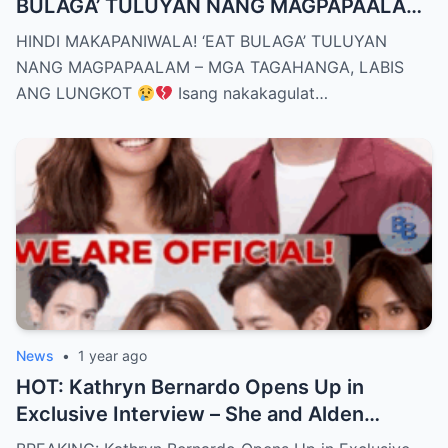
BULAGA’ TULUYAN NANG MAGPAPAALAM
– MGA TAGAHANGA, LABIS ANG LUNGKOT
HINDI MAKAPANIWALA! ‘EAT BULAGA’ TULUYAN
NANG MAGPAPAALAM – MGA TAGAHANGA, LABIS
ANG LUNGKOT
Isang nakakagulat…
News
•
1 year ago
HOT: Kathryn Bernardo Opens Up in
Exclusive Interview – She and Alden
Richards Are Now Officially Together