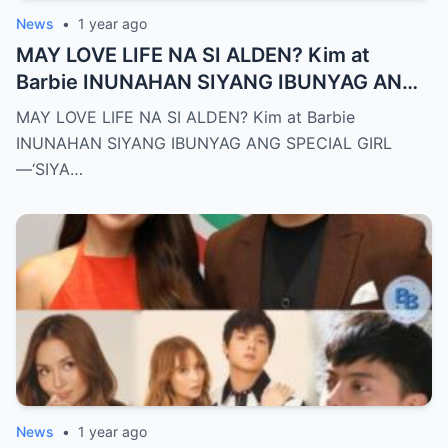
News
•
1 year ago
MAY LOVE LIFE NA SI ALDEN? Kim at
Barbie INUNAHAN SIYANG IBUNYAG ANG
SPECIAL GIRL—‘SIYA ANG TUNAY NA
MAY LOVE LIFE NA SI ALDEN? Kim at Barbie
INIINGATAN NIYA!’
INUNAHAN SIYANG IBUNYAG ANG SPECIAL GIRL
—‘SIYA…
News
•
1 year ago