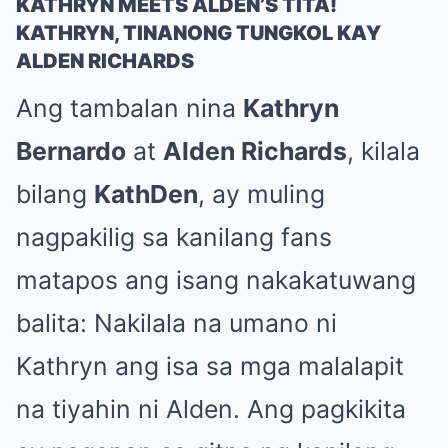
KATHRYN MEETS ALDEN’S TITA!
KATHRYN, TINANONG TUNGKOL KAY
ALDEN RICHARDS
Ang tambalan nina
Kathryn
Bernardo
at
Alden Richards
, kilala
bilang
KathDen
, ay muling
nagpakilig sa kanilang fans
matapos ang isang nakakatuwang
balita: Nakilala na umano ni
Kathryn ang isa sa mga malalapit
na tiyahin ni Alden. Ang pagkikita