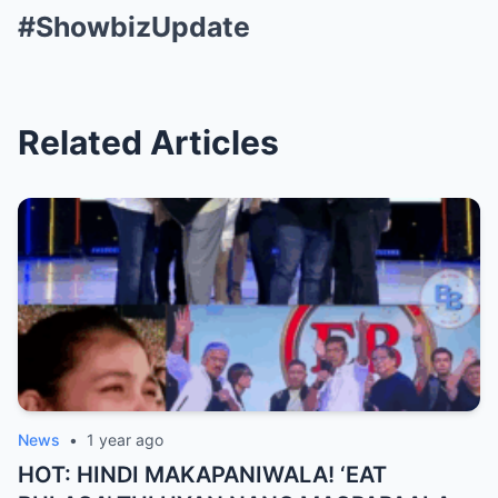
#ShowbizUpdate
Related Articles
News
•
1 year ago
HOT: HINDI MAKAPANIWALA! ‘EAT