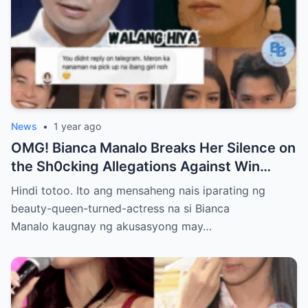
News
•
1 year ago
OMG! Bianca Manalo Breaks Her Silence on
the Sh0cking Allegations Against Win
Gatchalian—What She Has to Say Will
Hindi totoo. Ito ang mensaheng nais iparating ng
Leave You Speechless!
beauty-queen-turned-actress na si Bianca
Manalo kaugnay ng akusasyong may…