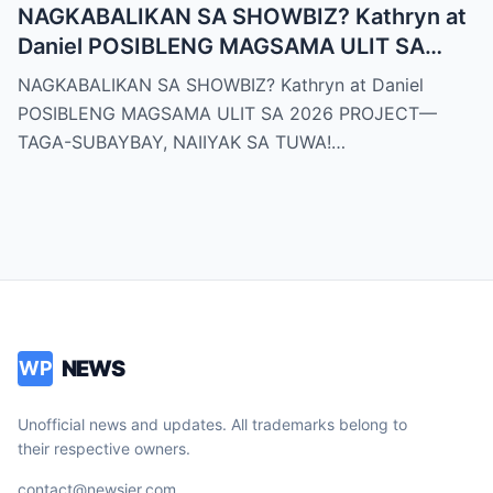
NAGKABALIKAN SA SHOWBIZ? Kathryn at
Daniel POSIBLENG MAGSAMA ULIT SA
2026 PROJECT—TAGA-SUBAYBAY,
NAGKABALIKAN SA SHOWBIZ? Kathryn at Daniel
NAIIYAK SA TUWA!
POSIBLENG MAGSAMA ULIT SA 2026 PROJECT—
TAGA-SUBAYBAY, NAIIYAK SA TUWA!…
NEWS
WP
Unofficial news and updates. All trademarks belong to
their respective owners.
contact@newsjer.com