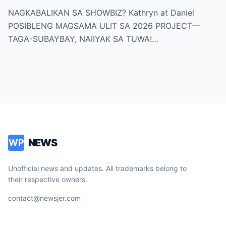
2026 PROJECT—TAGA-SUBAYBAY,
NAGKABALIKAN SA SHOWBIZ? Kathryn at Daniel
NAIIYAK SA TUWA!
POSIBLENG MAGSAMA ULIT SA 2026 PROJECT—
TAGA-SUBAYBAY, NAIIYAK SA TUWA!…
NEWS
WP
Unofficial news and updates. All trademarks belong to
their respective owners.
contact@newsjer.com