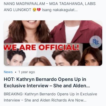
NANG MAGPAPAALAM – MGA TAGAHANGA, LABIS
ANG LUNGKOT
Isang nakakagulat…
News
•
1 year ago
HOT: Kathryn Bernardo Opens Up in
Exclusive Interview – She and Alden
Richards Are Now Officially Together
BREAKING: Kathryn Bernardo Opens Up in Exclusive
Interview – She and Alden Richards Are Now…