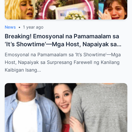
News
•
1 year ago
Breaking! Emosyonal na Pamamaalam sa
‘It’s Showtime’—Mga Host, Napaiyak sa
Surpresang Farewell ng Kanilang Kaibigan
Emosyonal na Pamamaalam sa ‘It’s Showtime’—Mga
Host, Napaiyak sa Surpresang Farewell ng Kanilang
Kaibigan Isang…