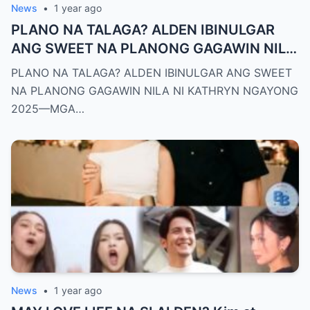
News
•
1 year ago
PLANO NA TALAGA? ALDEN IBINULGAR
ANG SWEET NA PLANONG GAGAWIN NILA
NI KATHRYN NGAYONG 2025—MGA
PLANO NA TALAGA? ALDEN IBINULGAR ANG SWEET
TAGA-SUBAYBAY, KINILIG NG TODO!
NA PLANONG GAGAWIN NILA NI KATHRYN NGAYONG
2025—MGA…
News
•
1 year ago