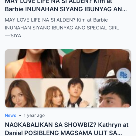
MAY LOVE LIFE NA SI ALDEN? Kim at
Barbie INUNAHAN SIYANG IBUNYAG ANG
SPECIAL GIRL—‘SIYA ANG TUNAY NA
MAY LOVE LIFE NA SI ALDEN? Kim at Barbie
INIINGATAN NIYA!’
INUNAHAN SIYANG IBUNYAG ANG SPECIAL GIRL
—‘SIYA…
News
•
1 year ago
NAGKABALIKAN SA SHOWBIZ? Kathryn at
Daniel POSIBLENG MAGSAMA ULIT SA