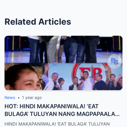
Related Articles
News
•
1 year ago
HOT: HINDI MAKAPANIWALA! ‘EAT
BULAGA’ TULUYAN NANG MAGPAPAALAM
– MGA TAGAHANGA, LABIS ANG LUNGKOT
HINDI MAKAPANIWALA! ‘EAT BULAGA’ TULUYAN