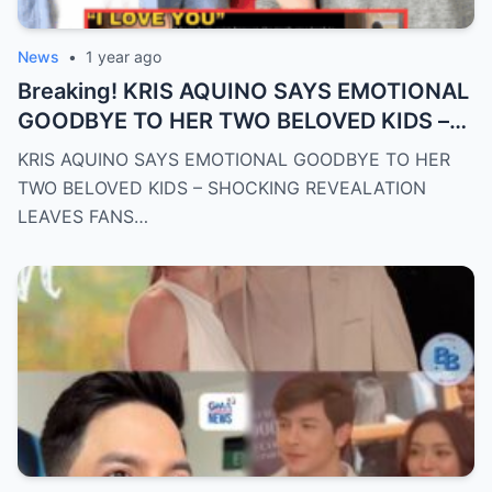
News
•
1 year ago
Breaking! KRIS AQUINO SAYS EMOTIONAL
GOODBYE TO HER TWO BELOVED KIDS –
SH0CKING REVEALATION LEAVES FANS
KRIS AQUINO SAYS EMOTIONAL GOODBYE TO HER
HEARTBROKEN!
TWO BELOVED KIDS – SHOCKING REVEALATION
LEAVES FANS…