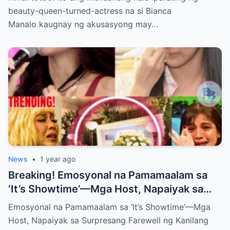
Leave You Speechless!
beauty-queen-turned-actress na si Bianca
Manalo kaugnay ng akusasyong may…
News
•
1 year ago
Breaking! Emosyonal na Pamamaalam sa
‘It’s Showtime’—Mga Host, Napaiyak sa
Surpresang Farewell ng Kanilang Kaibigan
Emosyonal na Pamamaalam sa ‘It’s Showtime’—Mga
Host, Napaiyak sa Surpresang Farewell ng Kanilang