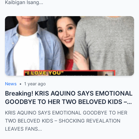
Kaibigan Isang…
News
•
1 year ago
Breaking! KRIS AQUINO SAYS EMOTIONAL
GOODBYE TO HER TWO BELOVED KIDS –
SH0CKING REVEALATION LEAVES FANS
KRIS AQUINO SAYS EMOTIONAL GOODBYE TO HER
HEARTBROKEN!
TWO BELOVED KIDS – SHOCKING REVEALATION
LEAVES FANS…