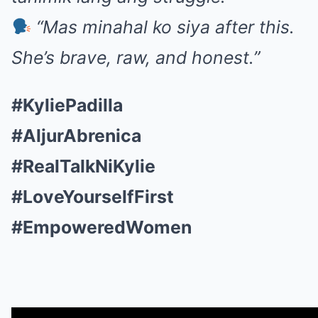
“Mas minahal ko siya after this.
She’s brave, raw, and honest.”
#KyliePadilla
#AljurAbrenica
#RealTalkNiKylie
#LoveYourselfFirst
#EmpoweredWomen