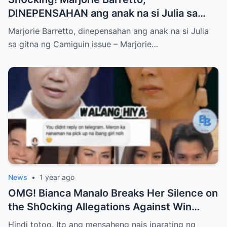
DINEPENSAHAN ang anak na si Julia sa
gitna ng Camiguin issue
Marjorie Barretto, dinepensahan ang anak na si Julia
sa gitna ng Camiguin issue – Marjorie…
News
•
1 year ago
OMG! Bianca Manalo Breaks Her Silence on
the Sh0cking Allegations Against Win
Gatchalian—What She Has to Say Will
Hindi totoo. Ito ang mensaheng nais iparating ng