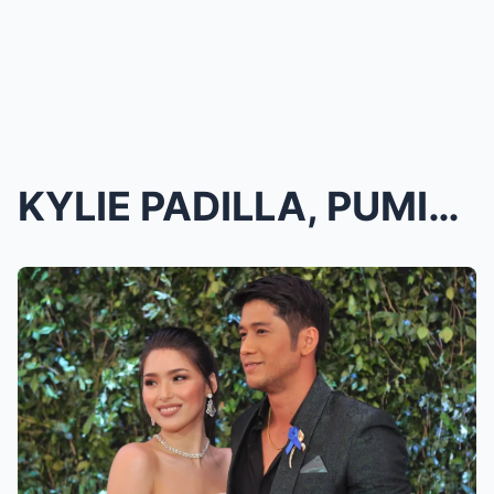
KYLIE PADILLA, PUMIYOK SA PAGPAKASAL KAY ALJUR! ‘G...