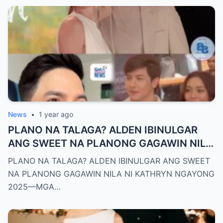
News
•
1 year ago
PLANO NA TALAGA? ALDEN IBINULGAR
ANG SWEET NA PLANONG GAGAWIN NILA
NI KATHRYN NGAYONG 2025—MGA
PLANO NA TALAGA? ALDEN IBINULGAR ANG SWEET
TAGA-SUBAYBAY, KINILIG NG TODO!
NA PLANONG GAGAWIN NILA NI KATHRYN NGAYONG
2025—MGA…