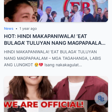
News
•
1 year ago
HOT: HINDI MAKAPANIWALA! ‘EAT
BULAGA’ TULUYAN NANG MAGPAPAALAM
– MGA TAGAHANGA, LABIS ANG LUNGKOT
HINDI MAKAPANIWALA! ‘EAT BULAGA’ TULUYAN
NANG MAGPAPAALAM – MGA TAGAHANGA, LABIS
ANG LUNGKOT
Isang nakakagulat…