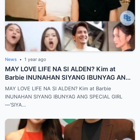
News
•
1 year ago
MAY LOVE LIFE NA SI ALDEN? Kim at
Barbie INUNAHAN SIYANG IBUNYAG ANG
SPECIAL GIRL—‘SIYA ANG TUNAY NA
MAY LOVE LIFE NA SI ALDEN? Kim at Barbie
INIINGATAN NIYA!’
INUNAHAN SIYANG IBUNYAG ANG SPECIAL GIRL
—‘SIYA…