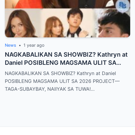
News
•
1 year ago
NAGKABALIKAN SA SHOWBIZ? Kathryn at
Daniel POSIBLENG MAGSAMA ULIT SA
2026 PROJECT—TAGA-SUBAYBAY,
NAGKABALIKAN SA SHOWBIZ? Kathryn at Daniel
NAIIYAK SA TUWA!
POSIBLENG MAGSAMA ULIT SA 2026 PROJECT—
TAGA-SUBAYBAY, NAIIYAK SA TUWA!…