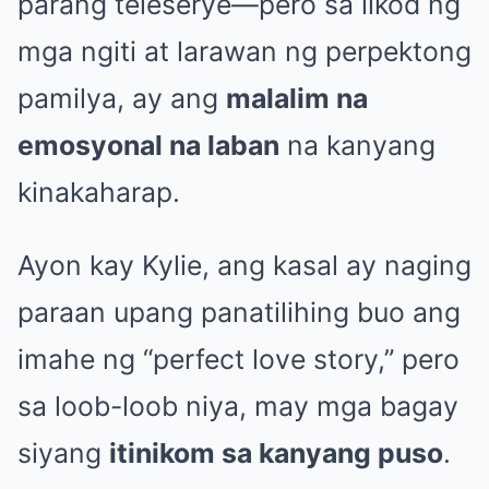
parang teleserye—pero sa likod ng
mga ngiti at larawan ng perpektong
pamilya, ay ang
malalim na
emosyonal na laban
na kanyang
kinakaharap.
Ayon kay Kylie, ang kasal ay naging
paraan upang panatilihing buo ang
imahe ng “perfect love story,” pero
sa loob-loob niya, may mga bagay
siyang
itinikom sa kanyang puso
.