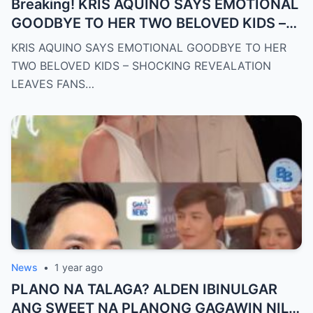
Breaking! KRIS AQUINO SAYS EMOTIONAL
GOODBYE TO HER TWO BELOVED KIDS –
SH0CKING REVEALATION LEAVES FANS
KRIS AQUINO SAYS EMOTIONAL GOODBYE TO HER
HEARTBROKEN!
TWO BELOVED KIDS – SHOCKING REVEALATION
LEAVES FANS…
News
•
1 year ago
PLANO NA TALAGA? ALDEN IBINULGAR
ANG SWEET NA PLANONG GAGAWIN NILA