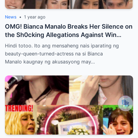
News
•
1 year ago
OMG! Bianca Manalo Breaks Her Silence on
the Sh0cking Allegations Against Win
Gatchalian—What She Has to Say Will
Hindi totoo. Ito ang mensaheng nais iparating ng
Leave You Speechless!
beauty-queen-turned-actress na si Bianca
Manalo kaugnay ng akusasyong may…