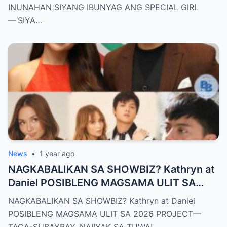
INIINGATAN NIYA!’
INUNAHAN SIYANG IBUNYAG ANG SPECIAL GIRL
—‘SIYA…
News
•
1 year ago
NAGKABALIKAN SA SHOWBIZ? Kathryn at
Daniel POSIBLENG MAGSAMA ULIT SA
2026 PROJECT—TAGA-SUBAYBAY,
NAGKABALIKAN SA SHOWBIZ? Kathryn at Daniel
NAIIYAK SA TUWA!
POSIBLENG MAGSAMA ULIT SA 2026 PROJECT—
TAGA-SUBAYBAY, NAIIYAK SA TUWA!…