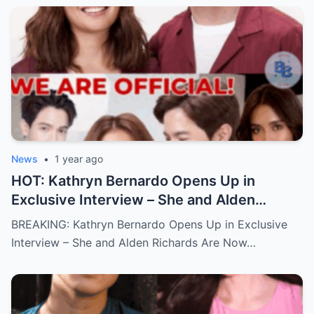
News
•
1 year ago
HOT: Kathryn Bernardo Opens Up in
Exclusive Interview – She and Alden
Richards Are Now Officially Together
BREAKING: Kathryn Bernardo Opens Up in Exclusive
Interview – She and Alden Richards Are Now…