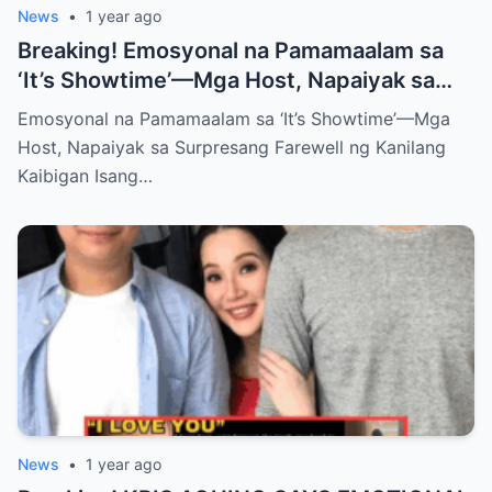
News
•
1 year ago
Breaking! Emosyonal na Pamamaalam sa
‘It’s Showtime’—Mga Host, Napaiyak sa
Surpresang Farewell ng Kanilang Kaibigan
Emosyonal na Pamamaalam sa ‘It’s Showtime’—Mga
Host, Napaiyak sa Surpresang Farewell ng Kanilang
Kaibigan Isang…
News
•
1 year ago