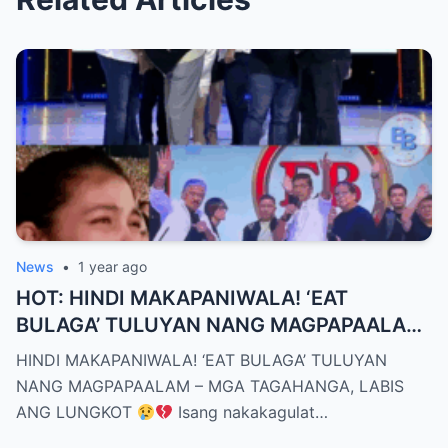
News
•
1 year ago
HOT: HINDI MAKAPANIWALA! ‘EAT
BULAGA’ TULUYAN NANG MAGPAPAALAM
– MGA TAGAHANGA, LABIS ANG LUNGKOT
HINDI MAKAPANIWALA! ‘EAT BULAGA’ TULUYAN
NANG MAGPAPAALAM – MGA TAGAHANGA, LABIS
ANG LUNGKOT
Isang nakakagulat…