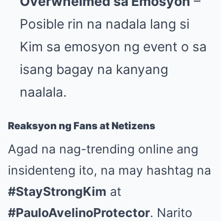
Overwhelmed sa Emosyon
–
Posible rin na nadala lang si
Kim sa emosyon ng event o sa
isang bagay na kanyang
naalala.
Reaksyon ng Fans at Netizens
Agad na nag-trending online ang
insidenteng ito, na may hashtag na
#StayStrongKim
at
#PauloAvelinoProtector
. Narito