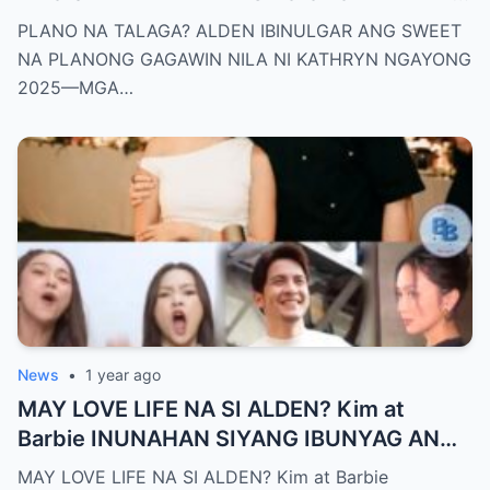
NI KATHRYN NGAYONG 2025—MGA
PLANO NA TALAGA? ALDEN IBINULGAR ANG SWEET
TAGA-SUBAYBAY, KINILIG NG TODO!
NA PLANONG GAGAWIN NILA NI KATHRYN NGAYONG
2025—MGA…
News
•
1 year ago
MAY LOVE LIFE NA SI ALDEN? Kim at
Barbie INUNAHAN SIYANG IBUNYAG ANG
SPECIAL GIRL—‘SIYA ANG TUNAY NA
MAY LOVE LIFE NA SI ALDEN? Kim at Barbie