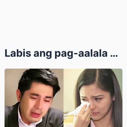
Labis ang pag-aalala ni Paulo Avelino nang biglang...